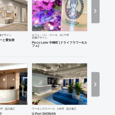
舗デザイン
カフェ・パン・ケーキ
12.77坪
店舗デザイン
理・韓国料理
オフィス
イベントブース・ショールーム
エントランス
ワーキングスペース
らぽーと愛知東
Picco Latte 中崎町 [ドライフラワー&カ
フェ]
8坪
設計施工
ワーキングスペース
130坪
設計施工
食・寿司
その他
オフィス
イベントブース・ショールーム
エントランス
ワーキングスペー
ク
U-Port SHONAN