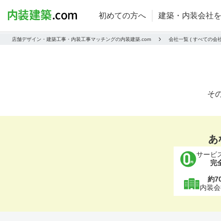
初めての方へ
建築・内装会社
店舗デザイン・建築工事・内装工事マッチングの内装建築.com
会社一覧 ( すべての
そ
あ
サービ
完
約7
内装会