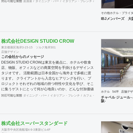
対応可能な業態
居酒屋
ダイニング・バー
イタリアン・フレンチ
カフェ・パン・ケーキ
ラ
その他ホテル・ブライ
IBJメンバーズ 大
株式会社DESIGN STUDIO CROW
東京都港区海岸3-15-15 ソルク海岸301
店舗デザイン
この会社からのメッセージ
DESIGN STUDIO CROWは東京を拠点に、ホテルや飲食
店、物販、オフィスなどの商業空間を手掛けるデザインス
タジオです。 活動範囲は日本全国から海外まで多岐に渡
ります。 クライアントから入念なヒアリングを行い、プ
ロジェクトそれぞれの地域の持つ特性や文化を学び、そこ
に集うゲストにとって何が心地良いのか、どんな付加価値
ホテル
54坪
店舗デザ
が求められているのかを考えて取り組む事を大切にしてお
対応可能な業態
ダイニング・バー
イタリアン・フレンチ
カフェ・パン・ケーキ
和食・寿司
チャペル ジュール 
ります。 それらを踏まえ、レイアウトから空間、家具、
阪-
カラースキームまで一貫したコンセプトに基づいた、質の
高い環境を提案します。 長く愛されるものをデザインす
ること。また、単に装飾にとどまらない、「驚き」や「感
動」を生むデザインを常に追求しております。
株式会社スーパースタンダード
大阪市中央区南船場4-9-3東新ビル4F