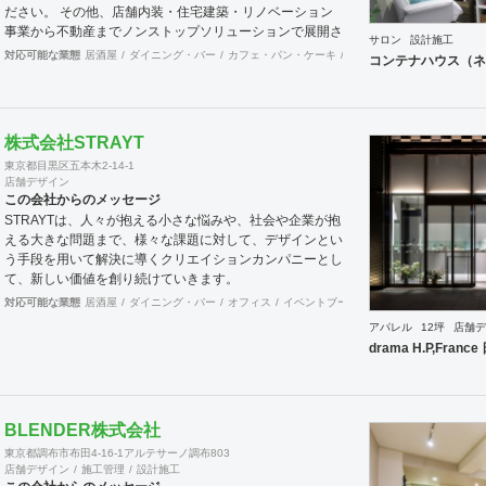
ださい。 その他、店舗内装・住宅建築・リノベーション
事業から不動産までノンストップソリューションで展開さ
サロン
設計施工
せていただきます。
対応可能な業態
居酒屋
ダイニング・バー
カフェ・パン・ケーキ
ラーメン・そば・うどん
コンテナハウス（ネ
株式会社STRAYT
東京都目黒区五本木2-14-1
店舗デザイン
この会社からのメッセージ
STRAYTは、人々が抱える小さな悩みや、社会や企業が抱
える大きな問題まで、様々な課題に対して、デザインとい
う手段を用いて解決に導くクリエイションカンパニーとし
て、新しい価値を創り続けていきます。
対応可能な業態
居酒屋
ダイニング・バー
オフィス
イベントブース・ショールーム
ワーキ
アパレル
12坪
店舗デ
drama H.P,Fran
BLENDER株式会社
東京都調布市布田4-16-1アルテサーノ調布803
店舗デザイン
施工管理
設計施工