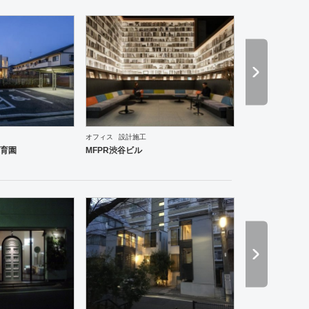
オフィス
設計施工
ーメン・そば・うどん
和食・寿司
焼肉・中華料理・韓国料理
その他
オフィス
イベントブ
育園
MFPR渋谷ビル