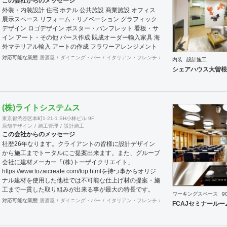
この会社からのメッセージ
外装・内装設計 住宅 ホテル 公共施設 商業施設 オフィス
展示スペース リフォーム・リノベーション グラフィック
デザイン ロゴデザイン ポスター・パンフレット 看板・サ
イン アート・その他 パース作成 既成オーダー輸入家具 海
外マテリアル輸入 アートの作成 フラワーアレンジメント
対応可能な業態
居酒屋
ダイニング・バー
イタリアン・フレンチ
カフェ・パン・ケーキ
ラ
内装
設計施工
シェアハウス大曽根
(株)ライトシステムス
東京都渋谷区本町1-21-1 SH小林ビル 9F
店舗デザイン
施工管理
設計施工
この会社からのメッセージ
社歴26年なります。クライアントの皆様に設計デザイン
から施工までトータルにご提案出来ます。また、グループ
会社に建材メーカー「(株)トーザイクリエイト」
https://www.tozaicreate.com/top.htmlを持つ事からオリジ
ナル建材を使用した他社では不可能な仕上げ材の提案・施
工まで一貫した取り組みが出来る事が最大の特長です。
ワーキングスペース
9
更に近年は環境対策をテーマにした機能建材等の開発を進
対応可能な業態
居酒屋
ダイニング・バー
イタリアン・フレンチ
カフェ・パン・ケーキ
ラ
FCAJセミナールー
めており他社が提案できない天然由来の木・竹・土・貝殻
など地産材を使用した人や環境に負荷のかからない
ROHASな建材を提供し設計・施工することが可能です。