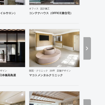
オフィス
設計施工
和食・寿司
焼肉・中華料理・韓国料理
その他
オフィス
イベントブース・ショールーム
そ
イルサロン）
コンテナハウス（OFFICE兼住宅）
ングスペース
医院・クリニック
ホテル
ブライダル
アパレル
インテリア・雑貨
食飯店
ザイン
医院・クリニック
20坪
店舗デザイン
ce 日本橋高島屋
マコトメンタルクリニック