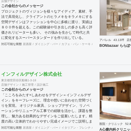
店舗デザイン
この会社からのメッセージ
プロジェクトのヴィジョンを様々なアイディア、素材、手
法で具現化し、クライアントのヒラメキをキラメキにする
空間デザインはファッションを中心に多岐に渡り、実績は
８００件を超える。この経験値や引き出しの多さも高く評
価されリピーターも多い。 その強みを生かして時代と共
に変化するスーパースタンダードを作り出している。
アパレル
43.13坪
店
対応可能な業態
居酒屋
ダイニング・バー
カフェ・パン・ケーキ
和食・寿司
焼肉・中華料
BONbazaar ら
インフィルデザイン株式会社
東京都世田谷区船橋1-3-18
店舗デザイン
施工管理
設計施工
この会社からのメッセージ
「こころをみたす×しあわせをデザイン＝インフィルデザ
イン」をキーフレーズに、理念や想いに合わせた空間づく
りを実現。 オリジナル家具、ショップデザイン、リノベ
ーションやリニューアル工事での経験を活かし、課題を整
理し、魅力ある効果的なデザインをご提案いたします。精
度の高い立体的でわかりやすい完成イメージでご説明しま
医院・クリニック
52.
す。近年は、各地域の自治体様からエリア全体の構想や空
対応可能な業態
居酒屋
ダイニング・バー
イタリアン・フレンチ
カフェ・パン・ケーキ
和
A心療内科クリニッ