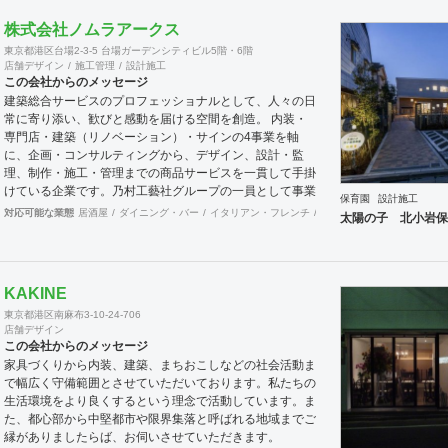
特に保育園などの子供施設や室内環境や健康を重視する各
株式会社ノムラアークス
種施設の新提案が強みで環境問題に対応する新しい時代の
東京都港区台場2-3-5 台場ガーデンシティビル5階・6階
設計施工会社を目指しています。私たちは「耐久」「防
店舗デザイン
施工管理
設計施工
腐」「呼吸」「吸着」などの機能を仕上げ材に付加させ、
この会社からのメッセージ
意匠やデザインをも楽しめる「人にとって健やかで豊かな
建築総合サービスのプロフェッショナルとして、人々の日
空間」をクライアントの皆様にご提案したいと考えていま
常に寄り添い、歓びと感動を届ける空間を創造。 内装・
す。
専門店・建築（リノベーション）・サインの4事業を軸
に、企画・コンサルティングから、デザイン、設計・監
理、制作・施工・管理までの商品サービスを一貫して手掛
けている企業です。乃村工藝社グループの一員として事業
保育園
設計施工
展開しています。
対応可能な業態
居酒屋
ダイニング・バー
イタリアン・フレンチ
カフェ・パン・ケーキ
ラ
太陽の子 北小岩保
KAKINE
東京都港区南麻布3-10-24-706
店舗デザイン
この会社からのメッセージ
家具づくりから内装、建築、まちおこしなどの社会活動ま
で幅広く守備範囲とさせていただいております。私たちの
生活環境をより良くするという理念で活動しています。ま
た、都心部から中堅都市や限界集落と呼ばれる地域までご
縁がありましたらば、お伺いさせていただきます。