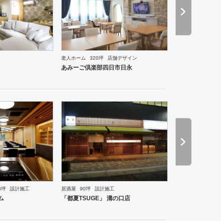
ーメン・そば・うどん
和食・寿司
焼肉・中華料理・韓国料理
その他
オフィス
イベントブ
老人ホーム
320坪
店舗デザイン
あみーご倶楽部四日市日永
0坪
設計施工
居酒屋
90坪
設計施工
ーメン・そば・うどん
和食・寿司
焼肉・中華料理・韓国料理
その他
オフィス
イベントブ
ム
「都夏TSUGE」 溝の口店