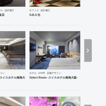
ーメン・そば・うどん
和食・寿司
焼肉・中華料理・韓国料理
その他
オフィス
エントラン
ダル
設計施工
オフィス
設計施工
阪店
G.B.S 社
イン
ホテル
470坪
店舗デザイン
焼肉・中華料理・韓国料理
その他
イベントブース・ショールーム
ホテル
ブライダル
そ
-スイスホテル南海大
Select Room -スイスホテル南海大阪-