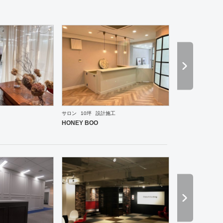
サロン
10坪
設計施工
ーメン・そば・うどん
和食・寿司
焼肉・中華料理・韓国料理
その他
オフィス
イベントブ
HONEY BOO