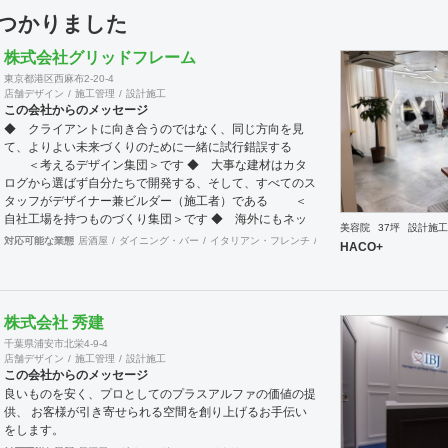
見つかりました
株式会社グリッドフレーム
東京都港区西麻布2-20-4
店舗デザイン
施工管理
設計施工
この会社からのメッセージ
◆ クライアントに向き合うのではなく、同じ方向を見
て、よりよい未来づくりのために一緒に試行錯誤する
＜考えるデザイン集団＞です ◆ 大事な建材はカタ
ログから選ばず自分たちで開発する、そして、すべてのス
タッフがデザイナー兼ビルダー（施工者）である ＜
自社工場を持つものづくり集団＞です ◆ 海外にもネッ
美容院
37坪
設計施工
トワークを持ち、英語や中国語に堪能なスタッフたちが、
対応可能な業態
居酒屋
ダイニング・バー
イタリアン・フレンチ
カフェ・パン・ケーキ
ラ
HACO+
海外から国内への出店をスムーズに実現させる ＜国
境のない設計集団＞です 設計施工案件、設計＋造作物の
案件、施工案件、造作物制作など、多様な請負形態が可能
です。工場では金属を中心にさまざまな素材を用いた制作
株式会社 秀建
が可能で、例えば通常デザイン性とは無縁な特定防火設備
千葉県浦安市北栄4-9-4
（鉄扉）などにも高いデザイン性を施すことも可能です。
店舗デザイン
施工管理
設計施工
GRIDFRAME とりかえのきかない空間
この会社からのメッセージ
https://gridframe.co.jp/ Synes(シネス) 霧のようなやわら
良いものを安く、プロとしてのプラスアルファの価値の提
かな空間 http://synes.jp/ SOTOCHIKU 時間の蓄積を
供、 お客様が引き寄せられる空間を創り上げるお手伝い
取り込む空間 https://sotochiku.com/
をします。