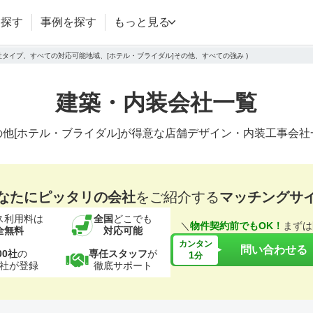
を探す
事例を探す
もっと見る
会社タイプ、すべての対応可能地域、[ホテル・ブライダル]その他、すべての強み )
建築・内装会社一覧
の他[ホテル・ブライダル]が得意な店舗デザイン・内装工事会社
なたにピッタリの会社
をご紹介する
マッチングサ
ス利用料は
全国
どこでも
＼
物件契約前でもOK！
まずは
全無料
対応可能
カンタン
問い合わせる
00社
の
専任スタッフ
が
1
分
社が登録
徹底サポート