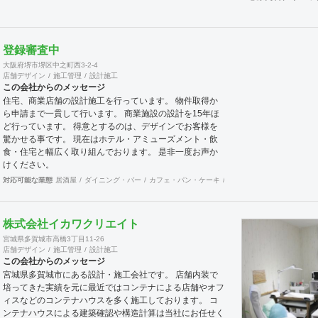
き施設の有効利用など、町おこしを含めての企画・プラン
が増えており、好評をいただいています。 連携スタッフ
には経験豊富な一級建築士もおりますので、立地に合わせ
た集客できる施設・店舗づくりを事業構想から、デザイ
登録審査中
ン・設計・工事監理までサポートさせていただきます。
大阪府堺市堺区中之町西3-2-4
店舗デザイン
施工管理
設計施工
この会社からのメッセージ
住宅、商業店舗の設計施工を行っています。 物件取得か
ら申請まで一貫して行います。 商業施設の設計を15年ほ
ど行っています。 得意とするのは、デザインでお客様を
驚かせる事です。 現在はホテル・アミューズメント・飲
食・住宅と幅広く取り組んでおります。 是非一度お声か
けください。
対応可能な業態
居酒屋
ダイニング・バー
カフェ・パン・ケーキ
和食・寿司
焼肉・中華料
株式会社イカワクリエイト
宮城県多賀城市高橋3丁目11-26
店舗デザイン
施工管理
設計施工
この会社からのメッセージ
宮城県多賀城市にある設計・施工会社です。 店舗内装で
培ってきた実績を元に最近ではコンテナによる店舗やオフ
ィスなどのコンテナハウスを多く施工しております。 コ
ンテナハウスによる建築確認や構造計算は当社にお任せく