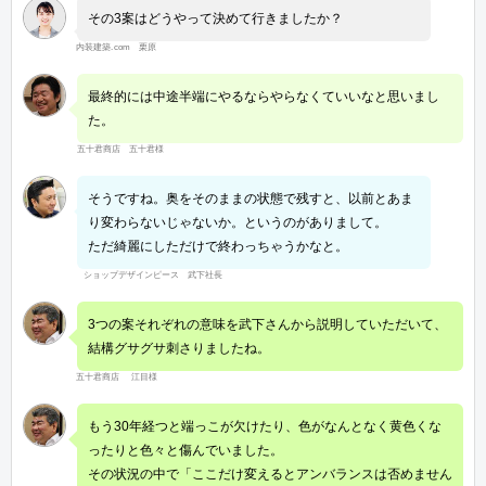
その3案はどうやって決めて行きましたか？
内装建築.com 栗原
最終的には中途半端にやるならやらなくていいなと思いまし
た。
五十君商店 五十君様
そうですね。奥をそのままの状態で残すと、以前とあま
り変わらないじゃないか。というのがありまして。
ただ綺麗にしただけで終わっちゃうかなと。
ショップデザインピース 武下社長
3つの案それぞれの意味を武下さんから説明していただいて、
結構グサグサ刺さりましたね。
五十君商店 江目様
もう30年経つと端っこが欠けたり、色がなんとなく黄色くな
ったりと色々と傷んでいました。
その状況の中で「ここだけ変えるとアンバランスは否めません