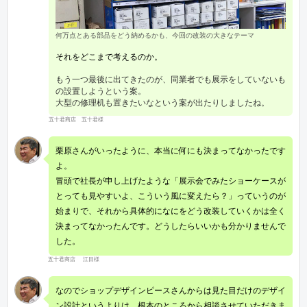
何万点とある部品をどう納めるかも、今回の改装の大きなテーマ
それをどこまで考えるのか。
もう一つ最後に出てきたのが、同業者でも展示をしていないも
の設置しようという案。
大型の修理机も置きたいなという案が出たりしましたね。
五十君商店 五十君様
栗原さんがいったように、本当に何にも決まってなかったです
よ。
冒頭で社長が申し上げたような「展示会でみたショーケースが
とっても見やすいよ、こういう風に変えたら？」っていうのが
始まりで、それから具体的になにをどう改装していくかは全く
決まってなかったんです。どうしたらいいかも分かりませんで
した。
五十君商店 江目様
なのでショップデザインピースさんからは見た目だけのデザイ
ン設計というよりは、根本のところから相談させていただきま