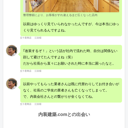
整理整頓により、お客様がすれ違えるほど広くなった店内
以前はゆっくり見ていられなかったんですが、今は本当にゆっ
くり見てられるんですよね。
五十君商店 江目様
｢改装するぞ！」という話が社内で流れた時、自分は関係ない
顔して避けてたんですよね（笑）
だから社長から直々にお願いされた時に本当に困ったなと。
五十君商店 江目様
以前やってもらった業者さんは既に代替わりしてお付き合いが
なく、社長のご学友の業者さんも亡くなってしまって。
で、内装会社さんとの繋がりが全くなくてね。
五十君商店 江目様
内装建築.comとの出会い