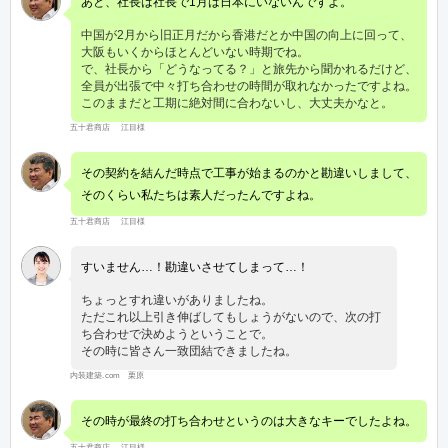
あと、社長は社長で1月は日本にいないんですよ。
中国が2月から旧正月だから香港だとか中国の向上に回って、
大阪もいくからほとんどいない時期でね。
で、社長から「どうなってる？」と旅先から聞かれるだけど、
全員が出張で中々打ち合わせの時間が取れなかったですよね。
このままだと工期に絶対間に合わないし、大丈夫かなと。
五十君商店 江目様
その契約を結んだ時点で工事が始まるのかと勘違いしまして、
そのくらい私たちは素人だったんですよね。
五十君商店 江目様
すいません…！勘違いさせてしまって…！
ちょっとすれ違いがありましたね。
ただこれ以上引き伸ばしてもしょうがないので、次の打
ち合わせで決めようということで。
その時に皆さん一致団結できましたね。
内装建築.com 栗原
その時が最終の打ち合わせというのは大きなキーでしたよね。
五十君商店 江目様