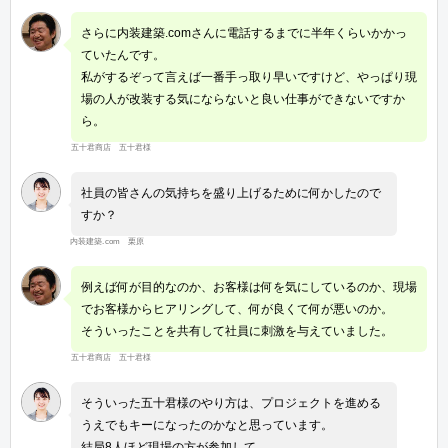
さらに内装建築.comさんに電話するまでに半年くらいかかっ
ていたんです。
私がするぞって言えば一番手っ取り早いですけど、やっぱり現
場の人が改装する気にならないと良い仕事ができないですか
ら。
五十君商店 五十君様
社員の皆さんの気持ちを盛り上げるために何かしたので
すか？
内装建築.com 栗原
例えば何が目的なのか、お客様は何を気にしているのか、現場
でお客様からヒアリングして、何が良くて何が悪いのか。
そういったことを共有して社員に刺激を与えていました。
五十君商店 五十君様
そういった五十君様のやり方は、プロジェクトを進める
うえでもキーになったのかなと思っています。
結局8人ほど現場の方が参加して。