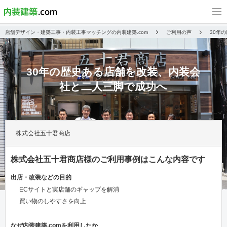
店舗デザイン・建築工事・内装工事マッチングの内装建築.com
ご利用の声
30年
30年の歴史ある店舗を改装、内装会
社と二人三脚で成功へ
株式会社五十君商店
株式会社五十君商店様のご利用事例はこんな内容です
出店・改装などの目的
ECサイトと実店舗のギャップを解消
買い物のしやすさを向上
なぜ内装建築.comを利用したか