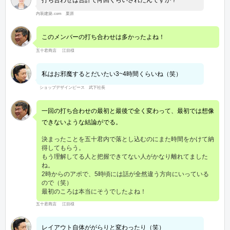
内装建築.com 栗原
このメンバーの打ち合わせは多かったよね！
五十君商店 江目様
私はお邪魔するとだいたい3~4時間くらいね（笑）
ショップデザインピース 武下社長
一回の打ち合わせの最初と最後で全く変わって、最初では想像
できないような結論がでる。
決まったことを五十君内で落とし込むのにまた時間をかけて納
得してもらう。
もう理解してる人と把握できてない人がかなり離れてました
ね。
2時からのアポで、5時頃には話が全然違う方向にいっている
ので（笑）
最初のころは本当にそうでしたよね！
五十君商店 江目様
レイアウト自体ががらりと変わったり（笑）