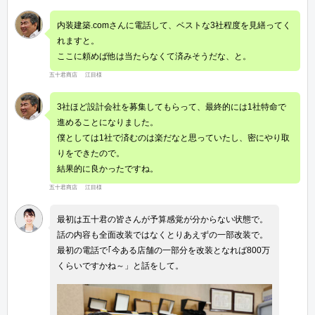
内装建築.comさんに電話して、ベストな3社程度を見繕ってく
れますと。
ここに頼めば他は当たらなくて済みそうだな、と。
五十君商店 江目様
3社ほど設計会社を募集してもらって、最終的には1社特命で
進めることになりました。
僕としては1社で済むのは楽だなと思っていたし、密にやり取
りをできたので。
結果的に良かったですね。
五十君商店 江目様
最初は五十君の皆さんが予算感覚が分からない状態で。
話の内容も全面改装ではなくとりあえずの一部改装で。
最初の電話で｢今ある店舗の一部分を改装となれば800万
くらいですかね～」と話をして。