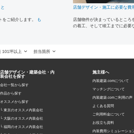
こと
店舗デザイン・施工に必要な費
トをご紹介します。
も
店舗物件が決まっているところ
の着工、そして竣工までに必要
 101坪以上
担当箇所
店舗デザイン・建築会社・内
施主様へ
装会社を探す
内装建築.comについて
会社一覧から探す
マッチングについて
作品から探す
内装建築.comご利用の声
オススメから探す
よくある質問
└ 東京のオススメ内装会社
ご利用料金について
└ 大阪のオススメ内装会社
お役立ち資料
└ 福岡のオススメ内装会社
内装費用シミュレーショ