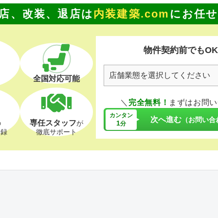
店、改装、退店は
内装建築.com
にお任
物件契約前でもO
全国対応可能
＼
完全無料！
まずはお問い
カンタン
次へ進む
（お問い合
専任スタッフ
1
の
が
分
登録
徹底サポート