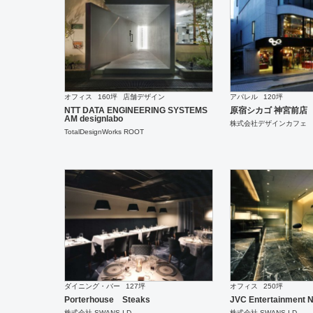
オフィス
160坪
店舗デザイン
アパレル
120坪
NTT DATA ENGINEERING SYSTEMS
原宿シカゴ 神宮前店
AM designlabo
株式会社デザインカフェ
TotalDesignWorks ROOT
ダイニング・バー
127坪
オフィス
250坪
Porterhouse Steaks
JVC Entertainment N
株式会社 SWANS I.D
株式会社 SWANS I.D