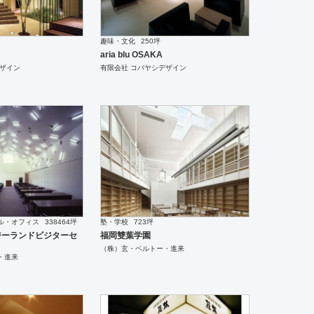
趣味・文化
250坪
aria blu OSAKA
デザイン
有限会社 コバヤシデザイン
ル・オフィス
338464坪
塾・学校
723坪
ジーランドビジターセ
福岡雙葉学園
（株）玄・ベルトー・進来
・進来