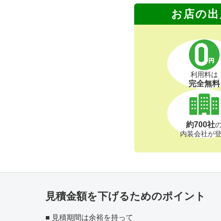
お店の出
利用料は
完全無料
約700社
内装会社が
見積金額を下げるためのポイント
見積期間は余裕を持って