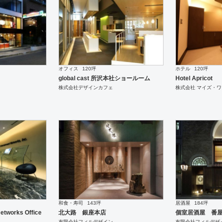
オフィス
120坪
ホテル
120坪
global cast 所沢本社ショールーム
Hotel Apricot
株式会社デザインカフェ
株式会社 マイズ・ワ
和食・寿司
143坪
居酒屋
184坪
etworks Office
北大路 銀座本店
個室居酒屋 番
有限会社フィルデザイン
有限会社フィルデザ