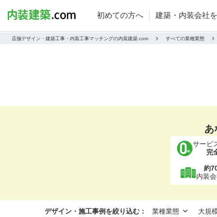
初めての方へ
建築・内装会社
店舗デザイン・建築工事・内装工事マッチングの内装建築.com
すべての業種業態
あ
サービ
完
約7
内装会
デザイン・施工事例を絞り込む：
業種業態
大規模