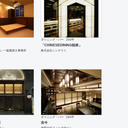
ダイニング・バー
200坪
「CHINESEDINING桂林」
ン 一級建築士事務所
株式会社シンゲスト
ダイニング・バー
294坪
屋
吉今
イン
有限会社フィルデザイン