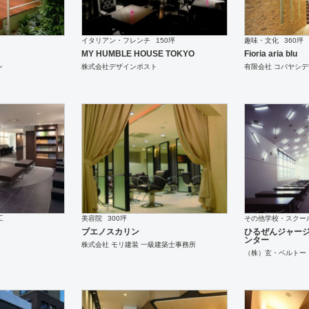
イタリアン・フレンチ
150坪
趣味・文化
360坪
MY HUMBLE HOUSE TOKYO
Fioria aria blu
ン
株式会社デザインポスト
有限会社 コバヤシ
工
美容院
300坪
その他学校・スクー
ブエノスカリン
ひるぜんジャー
ンター
株式会社 モリ建装 一級建築士事務所
（株）玄・ベルトー