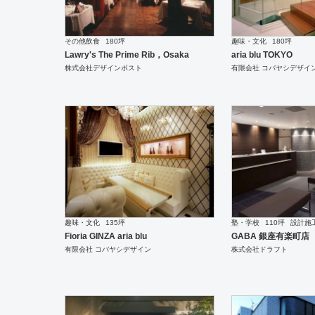
その他飲食
180坪
趣味・文化
180坪
Lawry's The Prime Rib，Osaka
aria blu TOKYO
株式会社デザインポスト
有限会社 コバヤシデザイ
趣味・文化
135坪
塾・学校
110坪
設計施
Fioria GINZA aria blu
GABA 銀座有楽町店
有限会社 コバヤシデザイン
株式会社ドラフト