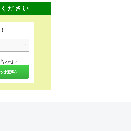
せください
K！
合わせ／
わせ無料）