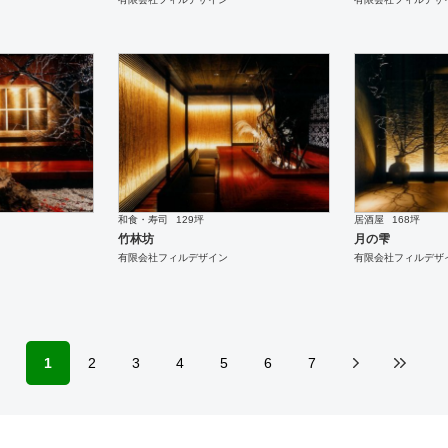
和食・寿司
129坪
居酒屋
168坪
竹林坊
月の雫
有限会社フィルデザイン
有限会社フィルデザ
1
2
3
4
5
6
7