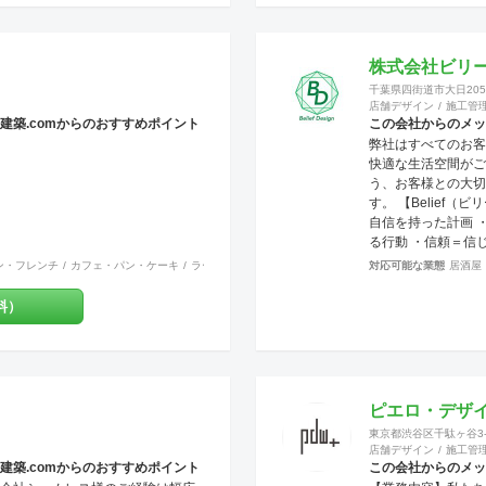
承ります。 その他
安委員会許可 第542
株式会社ビリ
千葉県四街道市大日2055
店舗デザイン
施工管
建築.comからのおすすめポイント
この会社からのメッ
弊社はすべてのお客
快適な生活空間がご
う、お客様との大切
す。 【Belief（
自信を持った計画 
る行動 ・信頼＝信
信条＝固く信じて守
ン・フレンチ
カフェ・パン・ケーキ
ラーメン・そば・うどん
和食・寿司
対応可能な業態
焼肉・中華料理・韓
居酒屋
く信じられる内容 【
ン）】 設計、図案
料）
考慮した創意工夫の
ザインを通じて、関
の構築 これらの要
施工・管理を行って
のお悩みやご相談に
ピエロ・デザ
い、ご要望を最大限
東京都渋谷区千駄ヶ谷3-5
提供いたします。 
店舗デザイン
施工管
顔を見せてくださる
建築.comからのおすすめポイント
この会社からのメッ
とってもっとも喜ば