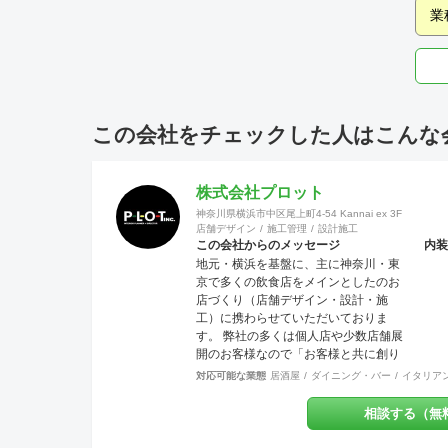
この会社をチェックした人はこんな
株式会社プロット
神奈川県横浜市中区尾上町4-54 Kannai ex 3F
店舗デザイン
施工管理
設計施工
この会社からのメッセージ
内装
地元・横浜を基盤に、主に神奈川・東
京で多くの飲食店をメインとしたのお
店づくり（店舗デザイン・設計・施
工）に携わらせていただいておりま
す。 弊社の多くは個人店や少数店舗展
開のお客様なので「お客様と共に創り
上げる店づくり」をモットーにしてい
対応可能な業態
居酒屋
ダイニング・バー
イタリア
ます。 それはデザイン優先で押しつけ
ることなく、私どものご提案を土台に
相談する（無
「スタッフも来店者も居心地の良い地
元に愛されるお店」を一緒に作りまし