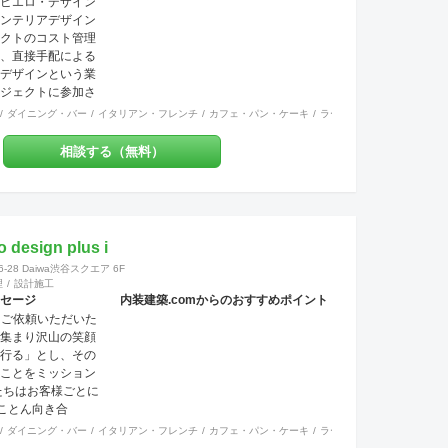
ピエロ・デザイン
ノベーションや注
ンテリアデザイン
事を担当させてい
クトのコスト管理
 建物種別は店舗・
、直接手配による
ンションなど様々
デザインという業
国料理
その他
オフィス
イベントブース・ショールーム
エントランス
ワーキングスペース
いただいており、
ジェクトに参加さ
に工事内容の注文
。飲食店、アパレ
ダイニング・バー
イタリアン・フレンチ
カフェ・パン・ケーキ
ラーメン・そば・うどん
とも、弊社にて一
、ホテル、オフィ
ットとし、活動致
く手掛けていま
相談する（無料）
、店舗・住宅のセキ
社】グループ会社
慮しており、防犯
ン＆ワークス（本
も力を入れており
ィック、不動
ではできない方法
イン＆ブリッジ
ックハウス症候
の３社で、さまざ
の方や健康な方に
esign plus i
する体制を整えて
学物質は一切使わ
28 Daiwa渋谷スクエア 6F
】一級建築士事務
加資材を使う工事
理
設計施工
定建設業（本
。多様な形で取り
セージ
内装建築.comからのおすすめポイント
業（本社）
経験豊富な営業、デ
では、ご依頼いただいた
建築士【1級】、現
集まり沢山の笑顔
ータルサポート致
行る」とし、その
では自社の職人がお
ことをミッション
やスピード感ある
ちは​​お客様ごとに
ＳＥＮやサカイ引越
とことん向き合
業でございますの
先に実現したいこ
国料理
ダイニング・バー
その他
オフィス
イタリアン・フレンチ
イベントブース・ショールーム
カフェ・パン・ケーキ
エントランス
ラーメン・そば・うどん
ワーキングスペース
その他のご要望に
げます。まだカタチ