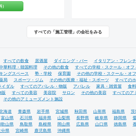
もご対応させていた
になっていない想い
料）
す。 【特典・サー
い。 施工実績は90
スマイル 協賛店 【
会社で直営美容室を
都市文化賞2020
ておりますので、経
件 受賞 ・掲載建
ン性と機能性を兼ね
テクチャーフォト」 
すべての「施工管理」の会社をみる
たします。 ◉サー
Topics 特集作
サポート ②顧客タ
ーション工事物件 
ィング調査 ③資金
ーカリー&焼き菓子
業界専門のデザイン
本 全国で愛さ
ブランディングのた
ーカリー店舗新装工
お客様により沿った
すべての飲食
居酒屋
ダイニング・バー
イタリアン・フレン
まずはご相談やお話
中華料理・韓国料理
その他の飲食
すべての学校・スクール・オフ
ん。 お気軽にお問
キングスペース
塾・学校
保育園
その他の学校・スクール・オ
薬局
スポーツ・ジム
その他の医療・福祉・スポーツ
すべての
ライダル
すべてのアパレル・物販
アパレル
家具・雑貨屋
食
物販
すべての美容
美容院
サロン
その他の美容
すべてのア
その他のアミューズメント施設
北海道
青森県
岩手県
宮城県
秋田県
山形県
福島県
茨
富山県
石川県
福井県
山梨県
長野県
岐阜県
静岡県
和歌山県
鳥取県
島根県
岡山県
広島県
山口県
徳島県
大分県
宮崎県
鹿児島県
沖縄県