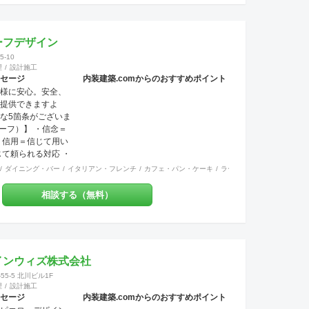
：道具商 愛知県公
642304700号
ーフデザイン
-10
理
設計施工
セージ
内装建築.comからのおすすめポイント
様に安心。安全、
提供できますよ
な5箇条がございま
ビリーフ）】 ・信念＝
・信用＝信じて用い
じて頼られる対応 ・
る約束 ・確信＝固
国料理
ダイニング・バー
その他
オフィス
イタリアン・フレンチ
イベントブース・ショールーム
カフェ・パン・ケーキ
エントランス
ラーメン・そば・うどん
ワーキングスペース
Design（デザイ
、意匠、美的造形を
相談する（無料）
計画、作成 またデ
わる方達との関係
素を持って、設計・
おります。 お客様
は真摯に向き合
インウィズ株式会社
実現する技術力を
5-5 北川ビル1F
施工後にお客様が笑
理
設計施工
ときこそ、弊社に
セージ
内装建築.comからのおすすめポイント
しい瞬間です。 弊