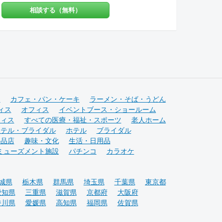
だく事も可能で
を聞かせてくださ
相談する（無料）
ビス有】チーパス・
0店以上。 グループ
受賞歴】 ・千葉市
13店舗を運営をし
 カフェ新装工事物
験をもとにデザイ
築メディア 「アーキ
備えたご提案をい
Weekly Top
ビス ①テナント紹介
品 マンションリノベ
ーゲット・マーケテ
選出 ・『小さなベ
調達サポート ④美容
店のデザイン』単行
提案 ⑤自社施工 ⑥
れる１００軒 ベ
めの販促ツール ⑦
事物件 選出
アフターフォロー
チ
カフェ・パン・ケーキ
ラーメン・そば・うどん
だけでも構いませ
ィス
オフィス
イベントブース・ショールーム
合せくださいませ！
フィス
すべての医療・福祉・スポーツ
老人ホーム
ホテル・ブライダル
ホテル
ブライダル
料品店
趣味・文化
生活・日用品
ミューズメント施設
パチンコ
カラオケ
城県
栃木県
群馬県
埼玉県
千葉県
東京都
愛知県
三重県
滋賀県
京都府
大阪府
香川県
愛媛県
高知県
福岡県
佐賀県