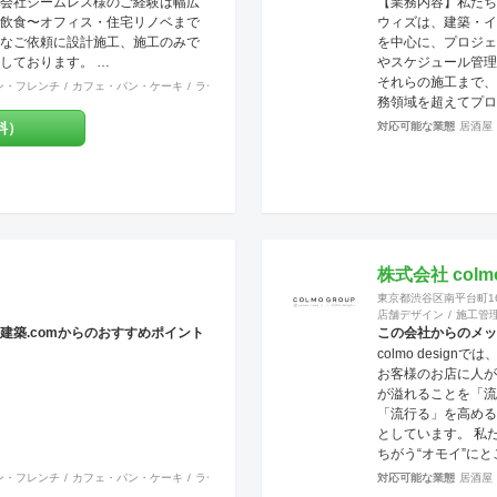
会社シームレス様のご経験は幅広
【業務内容】私たち
社はリフォーム・リ
飲食〜オフィス・住宅リノベまで
ウィズは、建築・イ
文住宅など幅広く工
なご依頼に設計施工、施工のみで
を中心に、プロジェ
ただいております。
しております。 …
やスケジュール管理
戸建・アパート・マ
それらの施工まで、
ン・フレンチ
カフェ・パン・ケーキ
ラーメン・そば・うどん
和食・寿司
焼肉・中華料理・韓
な建物に対応させて
務領域を超えてプロ
色々な所にバラバラ
せて頂いております
料）
対応可能な業態
居酒屋
をしていただかなく
ルショップを中心に
式執り行う事をメリ
ス、食物販などを多
しております。 尚
す。 【グループ会
ュリティー面にも配
に、ピエロ・デザイ
カメラなどの部分に
社、ＷＥＢ・グラフ
ます。 他の施工店
産）、ピエロ・デザ
で、アレルギー・シ
（工事、全国対応）
群・化学物質過敏症
株式会社 colmo d
まなご要望にお応え
も良いとされる、化
東京都渋谷区南平台町16-
います。 【許認可
ない施工方法で無添
店舗デザイン
施工管
所、一般建設業、特
なども対応できます
建築.comからのおすすめポイント
この会社からのメッ
社）、宅地建物取引
組んでおります。 
colmo design
ザイナー、設計士、
お客様のお店に人が
場監督がお客様をト
が溢れることを「流
します。 作業現場
「流行る」を高める
りますので、柔軟性
としています。 私た
対応致します。 Ｕ
ちがう“オモイ”に
センターとの提携企
い、“店舗づくりの
ン・フレンチ
カフェ・パン・ケーキ
ラーメン・そば・うどん
和食・寿司
対応可能な業態
焼肉・中華料理・韓
居酒屋
で工事のみならず、
と”を一緒に創り上