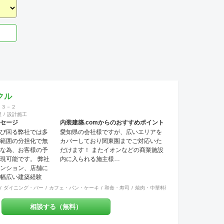
クル
４３－２
理
設計施工
セージ
内装建築.comからのおすすめポイント
び回る弊社では多
愛知県の会社様ですが、広いエリアを
範囲の分担化で無
カバーしており関東圏までご対応いた
な為、お客様の予
だけます！ またイオンなどの商業施設
現可能です。 弊社
内に入られる施主様…
ンション、店舗に
幅広い建築経験
す。 これまでには
国料理
ダイニング・バー
その他
アパレル
カフェ・パン・ケーキ
インテリア・雑貨
和食・寿司
食飯店
趣味・文化
焼肉・中華料理・韓国料理
生活・日用品
その他
オフィス
美
の開きで他社との価格
て来ました。 お問
相談する（無料）
icloud.com）からも