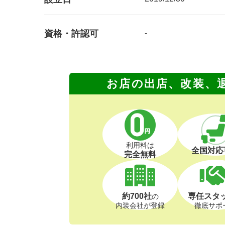
資格・許認可
-
お店の出店、改装、
利用料は
全国対応
完全無料
約700社
専任スタ
の
内装会社が登録
徹底サポ