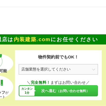
退店は
内装建築.com
にお任せください
物件契約前でもOK！
可能
＼
完全無料！
まずはお問い合わせ／
カンタン
次へ進む
（お問い合わせ無料）
ッフ
1
が
分
ート