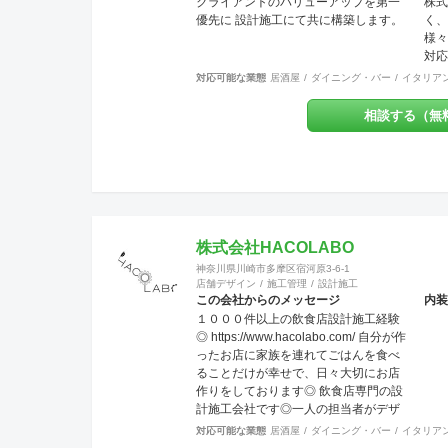
クライアントのバリューアップを第一
株式
優先に 設計施工にて共に構築します。
く、
様々
対応
対応可能な業態
居酒屋
ダイニング・バー
イタリア
相談する（無
株式会社HACOLABO
神奈川県川崎市多摩区宿河原3-6-1
店舗デザイン
施工管理
設計施工
この会社からのメッセージ
内装
１０００件以上の飲食店設計施工経験
◎ https://www.hacolabo.com/ 自分が作
ったお店に家族を連れてごはんを食べ
ることだけが幸せで、日々大切にお店
作りをしております◎ 飲食店専門の設
計施工会社です◎一人の担当者がデザ
イン設計施工メンテナンスまで一気通
対応可能な業態
居酒屋
ダイニング・バー
イタリア
貫で行う会社です◎弊社には営業マン