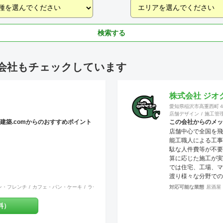
検索する
会社もチェックしています
株式会社 ジオ
愛知県稲沢市高重西町
店舗デザイン
施工管
建築.comからのおすすめポイント
この会社からのメッ
店舗中心で全国を飛
能工職人による工事
駄な人件費等が不要
算に応じた施工が実
では住宅、工場、マ
渡り様々な分野での
や、提案力がありま
ン・フレンチ
カフェ・パン・ケーキ
ラーメン・そば・うどん
和食・寿司
対応可能な業態
焼肉・中華料理・韓
居酒屋
200万〜700万程
競争の中で勝ち抜い
料）
い合わせは メール
（tenperhide31@