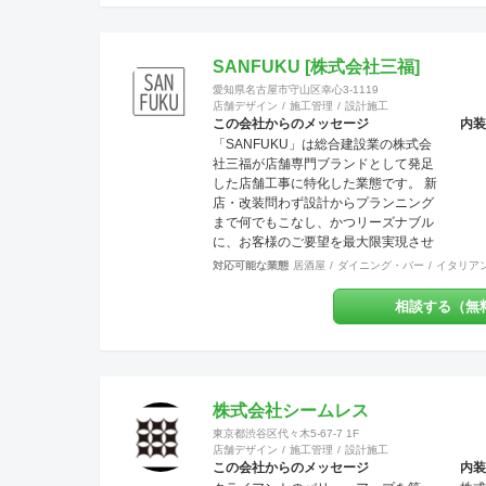
ょう！ということです。大抵のお店は
近隣のリピーターで売上が支えられて
いるのですから大事なポイントだと思
SANFUKU [株式会社三福]
いませんか？ また個人事業主にとって
愛知県名古屋市守山区幸心3-1119
内装工事費が大変な負担だということ
店舗デザイン
施工管理
設計施工
は重々承知しております。コスト面で
この会社からのメッセージ
内装
も最大限のご協力を日々心がけており
「SANFUKU」は総合建設業の株式会
ます。ご気軽にご相談ください。 美味
社三福が店舗専門ブランドとして発足
しいお料理・最高のサービス・素敵な
した店舗工事に特化した業態です。 新
品揃えに自信あり！そんな出店計画・
店・改装問わず設計からプランニング
改装計画をお持ちの皆さま、是非それ
まで何でもこなし、かつリーズナブル
らを最高に輝かせる空間づくりを、私
に、お客様のご要望を最大限実現させ
たちにお手伝いさせてください。
ていきます。 また内装・外装・外構な
対応可能な業態
居酒屋
ダイニング・バー
イタリア
どすべての分野でその道のプロが在籍
しているため、高水準の施工が可能で
相談する（無
す。 出来上がった時に綺麗なのは当た
り前！腕の良さは年数が経てば経つほ
ど実感できます。 そして、SANFUKU
の職人は施工力だけでなくコミニケー
ション力に優れています。 お客様が安
株式会社シームレス
心してオープンできるようきめ細やか
東京都渋谷区代々木5-67-7 1F
な対応を心がけています。
店舗デザイン
施工管理
設計施工
この会社からのメッセージ
内装