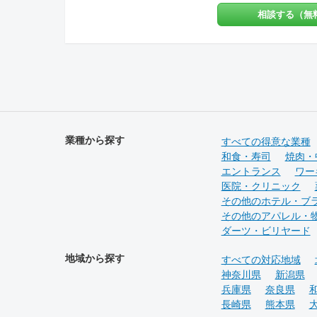
はいません。 お客様の【夢】を実現す
相談する（無
る上で、「+1」の感動を提供致しま
す。 あれも！これも！やりたい事を一
緒になって整理し 異業種のデザイナー
達がお客様の創造を膨らませ 理想を超
えるお店を設計し、作り上げます。 対
応エリア：神奈川県全域 東京都23
区 東京都多摩地域エリア 川崎地域
【 ？ 】 ＝ 【 ！ 】 ご来
店頂いた方々の頭の中に「 ？ 」が
浮かび 意図に気づいた瞬間「 ！ 」
業種から探す
すべての得意な業種
に変わってしまう。 HACOLABOは、
和食・寿司
焼肉・
楽しみにあふれた 「仕組み」を提供致
エントランス
ワー
します。 伝える思いと 届ける声に
医院・クリニック
ちょっとした遊び心を ＨＡＣＯＬＡＢ
その他のホテル・ブ
Ｏ
その他のアパレル・
ダーツ・ビリヤード
地域から探す
すべての対応地域
神奈川県
新潟県
兵庫県
奈良県
長崎県
熊本県