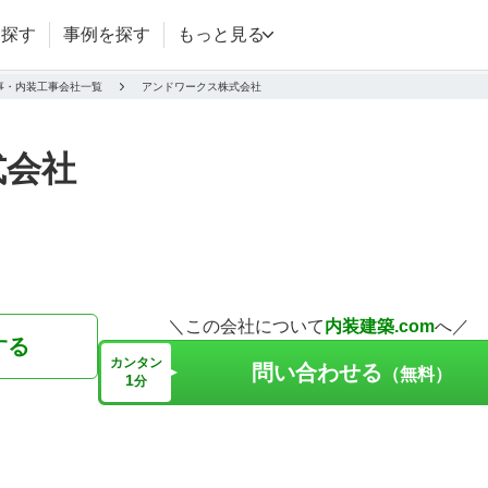
を探す
事例を探す
もっと見る
事・内装工事会社一覧
アンドワークス株式会社
式会社
＼この会社について
内装建築.com
へ／
する
カンタン
問い合わせる
（無料）
1
分