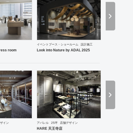
イベントブース・ショールーム
設計施工
ーメン・そば・うどん
和食・寿司
その他
オフィス
イベントブース・ショールーム
エント
ess room
Look into Nature by ADAL 2025
ザイン
アパレル
25坪
店舗デザイン
・ショールーム
エントランス
ワーキングスペース
その他
ホテル
ブライダル
その他
ア
HARE 天王寺店