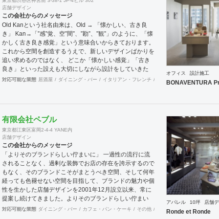
東京都渋谷区神宮前 3-38-1 JP-4ビル 302
店舗デザイン
この会社からのメッセージ
Old Kanという社名由来は、Old → 「懐かしい、古き良
き」 Kan→「”感”覚、空”間”、”勘”、”観”」のように、「懐
かしく古き良き感覚」という意味合いからきております。
これから空間を創造するうえで、新しいデザインばかりを
追い求めるのではなく、 どこか「懐かしい感覚」「古き
良き」といった設えも大切にしながら設計をしていきた
オフィス
設計施工
い。 そんな思いの下、日々クライアント様、そしてその
対応可能な業態
居酒屋
ダイニング・バー
イタリアン・フレンチ
カフェ・パン・ケーキ
ラ
BONAVENTURA Pr
空間を使うお客様に幸せを提供できるようなデザインを心
がけて日々精進しております。 Old Kan 浦田 晶平 Shohei
Urata https://old-kan.jp Instagram：
https://www.instagram.com/old_kan_/?hl=ja
有限会社ペブル
shohei_urata@old-kan.jp 〒150-0001 東京都渋谷区神宮
東京都江東区富岡2-4-4 YANE内
前 3-38-1 JP-4ビル 302
店舗デザイン
この会社からのメッセージ
「よりそのブランドらしい佇まいに」 一過性の流行に流
されることなく、過剰な装飾でお店の存在を誇示するので
もなく、そのブランドこそがまとうべき空間、そして何年
経っても色褪せない空間を目指して、ブランドの魅力や個
性を生かした店舗デザインを2001年12月設立以来、常に
提案し続けてきました。よりそのブランドらしい佇まい
アパレル
10坪
店舗デ
に。 「必要な箇所に、必要なデザインを」 2012年からは
対応可能な業態
ダイニング・バー
カフェ・パン・ケーキ
その他
オフィス
イベントブース
Ronde et Ronde
さらにその思いを発展させ、店舗デザインに限らず、グラ