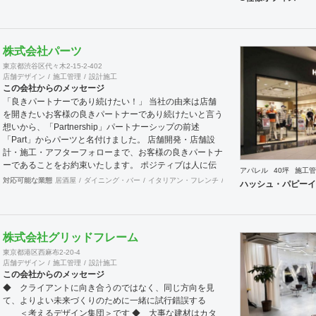
株式会社パーツ
東京都渋谷区代々木2-15-2-402
店舗デザイン
施工管理
設計施工
この会社からのメッセージ
「良きパートナーであり続けたい！」 当社の由来は店舗
を開きたいお客様の良きパートナーであり続けたいと言う
想いから、「Partnership」パートナーシップの前述
「Part」からパーツと名付けました。 店舗開発・店舗設
計・施工・アフターフォローまで、お客様の良きパートナ
ーであることをお約束いたします。 ポジティブは人に伝
アパレル
40坪
施工管
わります。 伝わったポジティブが幸せを呼び込み、呼び
対応可能な業態
居酒屋
ダイニング・バー
イタリアン・フレンチ
カフェ・パン・ケーキ
ラ
ハッシュ・パピーイ
込んだ幸せが、さらに大きな幸せとなって返って来る。
500店以上のOPENを見届けた当社ならではの実績をご確
認下さい。 <a
href="https://www.partsinc.co.jp/">https://www.partsinc.co.jp/</a>
株式会社グリッドフレーム
東京都港区西麻布2-20-4
店舗デザイン
施工管理
設計施工
この会社からのメッセージ
◆ クライアントに向き合うのではなく、同じ方向を見
て、よりよい未来づくりのために一緒に試行錯誤する
＜考えるデザイン集団＞です ◆ 大事な建材はカタ