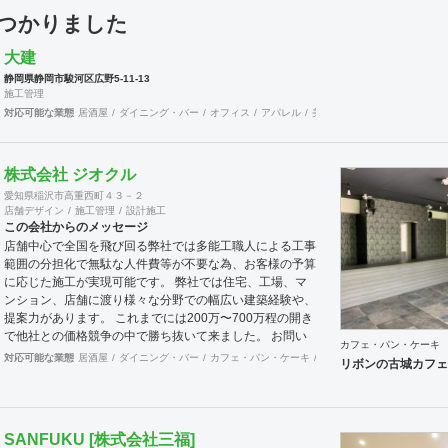
見つかりました
大建
静岡県静岡市駿河区広野5-11-13
施工管理
対応可能な業態
居酒屋
ダイニング・バー
オフィス
アパレル
美容院
サロン
株式会社 ジオクル
愛知県稲沢市高重西町４３－２
店舗デザイン
施工管理
設計施工
この会社からのメッセージ
店舗中心で全国を飛び回る弊社では多能工職人による工事
範囲の分担化で無駄な人件費等が不要な為、お客様の予算
に応じた施工が実現可能です。 弊社では住宅、工場、マ
ンション、店舗に渡り様々な分野での幅広い建築経験や、
提案力があります。 これまでには200万〜700万程の開き
で他社との価格競争の中で勝ち抜いて来ました。 お問い
カフェ・パン・ケーキ
合わせは メール（tenperhide31@icloud.com）からも承
対応可能な業態
居酒屋
ダイニング・バー
カフェ・パン・ケーキ
和食・寿司
焼肉・中華料
リボンの古城カフェ
ります。 その他：道具商 愛知県公安委員会許可 第
542642304700号
SANFUKU [株式会社三福]