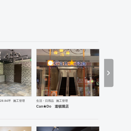
28.84坪
施工管理
生活・日用品
施工管理
理・韓国料理
オフィス
イベントブース・ショールーム
塾・学校
保育園
老人ホーム
医院
Can★Do 道頓堀店