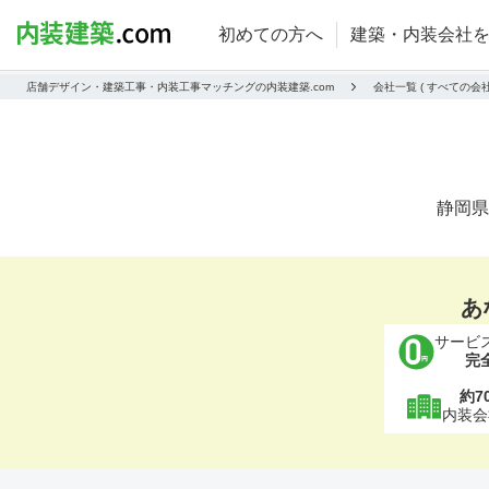
初めての方へ
建築・内装会社
店舗デザイン・建築工事・内装工事マッチングの内装建築.com
会社一覧 ( すべての
静岡県
あ
サービ
完
約7
内装会