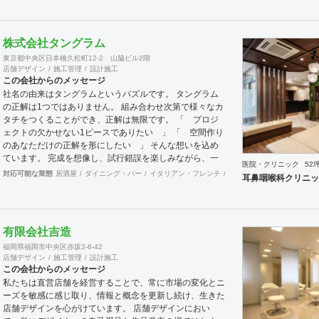
フィックデザインからブランディングまで総合的にブラン
ドの出店をバックアップできる体制も整えてきました。そ
のブランドにとってまず何を優先すべきか、何が本当に必
株式会社タングラム
要なのか、そこをきちんとアドバイスできる会社でありた
東京都中央区日本橋久松町12-2 山脇ビル2階
いと思っています。 業務内容 ・店舗設計（物販店／飲食
店舗デザイン
施工管理
設計施工
店／美容室など） ・ブランディング及びディレクション
この会社からのメッセージ
業務 ・出店におけるトータルデザイン ・住宅リノベーシ
社名の由来はタングラムというパズルです。 タングラム
ョン ・家具及び什器デザイン
の正解は1つではありません。 組み合わせ次第で様々なカ
タチをつくることができ、正解は無限です。 「 プロジ
ェクトの欠かせない1ピースでありたい 」 「 空間作り
のあなただけの正解を形にしたい 」 そんな想いを込め
ています。 完成を想像し、試行錯誤を楽しみながら、 ​一
医院・クリニック
52
緒にワクワクしたいと思っています。
対応可能な業態
居酒屋
ダイニング・バー
イタリアン・フレンチ
カフェ・パン・ケーキ
ラ
耳鼻咽喉科クリニッ
有限会社吉造
福岡県福岡市中央区赤坂3-6-42
店舗デザイン
施工管理
設計施工
この会社からのメッセージ
私たちは直営店舗を経営することで、常に市場の変化とニ
ーズを敏感に感じ取り、情報と概念を更新し続け、生きた
店舗デザインを心がけています。 店舗デザインにおい