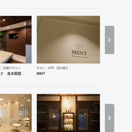
坪
店舗デザイン
サロン
22坪
設計施工
ーメン・そば・うどん
和食・寿司
焼肉・中華料理・韓国料理
その他
オフィス
イベントブ
ク 老木医院
MINT