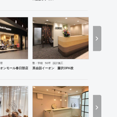
理
塾・学校
50坪
設計施工
ーメン・そば・うどん
和食・寿司
焼肉・中華料理・韓国料理
その他
オフィス
イベントブ
オンモール春日部店
英会話イーオン 藤沢OPA校