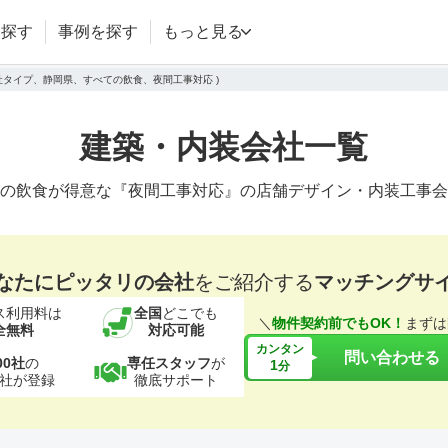
を探す
事例を探す
もっと見る
会社タイプ、静岡県、すべての飲食、夜間工事対応 )
建築・内装会社一覧
の飲食が得意な『夜間工事対応』の店舗デザイン・内装工事会
なたにピッタリの会社
をご紹介する
マッチングサ
ス利用料は
全国
どこでも
＼
物件契約前でもOK！
まずは
全無料
対応可能
カンタン
問い合わせる
00社
の
専任スタッフ
が
1
分
社が登録
徹底サポート