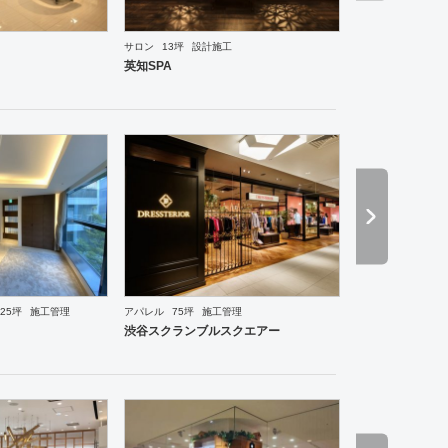
サロン
13坪
設計施工
ーメン・そば・うどん
和食・寿司
焼肉・中華料理・韓国料理
その他
オフィス
イベントブ
英知SPA
イニング・バー
イタリアン・フレンチ
カフェ・パン・ケーキ
その他
オフィス
その他
老
25坪
施工管理
アパレル
75坪
施工管理
渋谷スクランブルスクエアー