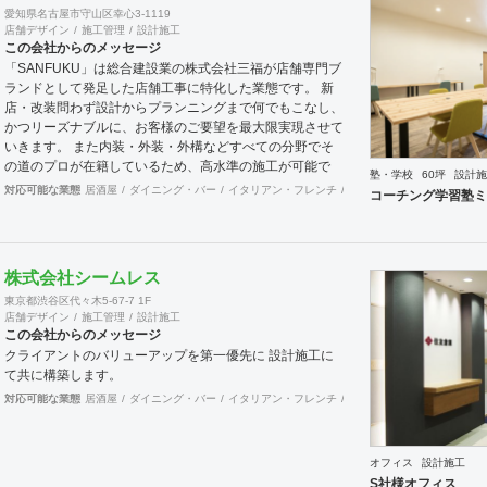
愛知県名古屋市守山区幸心3-1119
店舗デザイン
施工管理
設計施工
この会社からのメッセージ
「SANFUKU」は総合建設業の株式会社三福が店舗専門ブ
ランドとして発足した店舗工事に特化した業態です。 新
店・改装問わず設計からプランニングまで何でもこなし、
かつリーズナブルに、お客様のご要望を最大限実現させて
いきます。 また内装・外装・外構などすべての分野でそ
の道のプロが在籍しているため、高水準の施工が可能で
塾・学校
60坪
設計施
す。 出来上がった時に綺麗なのは当たり前！腕の良さは
対応可能な業態
居酒屋
ダイニング・バー
イタリアン・フレンチ
カフェ・パン・ケーキ
ラ
コーチング学習塾ミ
年数が経てば経つほど実感できます。 そして、
SANFUKUの職人は施工力だけでなくコミニケーション力
に優れています。 お客様が安心してオープンできるよう
きめ細やかな対応を心がけています。
株式会社シームレス
東京都渋谷区代々木5-67-7 1F
店舗デザイン
施工管理
設計施工
この会社からのメッセージ
クライアントのバリューアップを第一優先に 設計施工に
て共に構築します。
対応可能な業態
居酒屋
ダイニング・バー
イタリアン・フレンチ
カフェ・パン・ケーキ
ラ
オフィス
設計施工
S社様オフィス