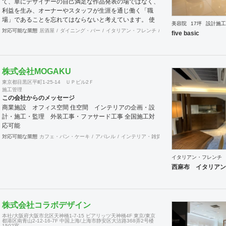
て、単にデザイナーの自己満足な作品発表の場ではなく、
利益を生み、オーナーやスタッフが生涯を通じ働く「職
場」であることを忘れてはならないと考えています。 使
美容院
17坪
設計施工
いやすく、そして居心地がよく、時代の流れに左右されな
対応可能な業態
居酒屋
ダイニング・バー
イタリアン・フレンチ
カフェ・パン・ケーキ
ラ
five basic
い強さを持った店舗デザインを私たちは提案します。 ま
た、グループ会社に不動産事業と開業コンサルティング事
業をそなえており、テナント・出店地選びや資金調達から
実践に基づいたサポートが可能です。 まずはお気軽に、
株式会社MOGAKU
ご相談ください。
東京都目黒区平町1-25-14 ＵＰビル2Ｆ
施工管理
この会社からのメッセージ
商業施設 オフィス空間 住空間 インテリアの企画・設
計・施工・監理 外装工事・ファサード工事 全国施工対
応可能
対応可能な業態
カフェ・パン・ケーキ
アパレル
インテリア・雑貨
趣味・文化
その他
ダ
イタリアン・フレンチ
西麻布 イタリアン
株式会社コラボデザイン
本社/大阪府大阪市北区天神橋1-7-15 ビアリッツ天神橋4F 東京/東京
都港区南青山2-12-16-7F 中国上海/上海市静安区大沽路368弄2号楼
1502室