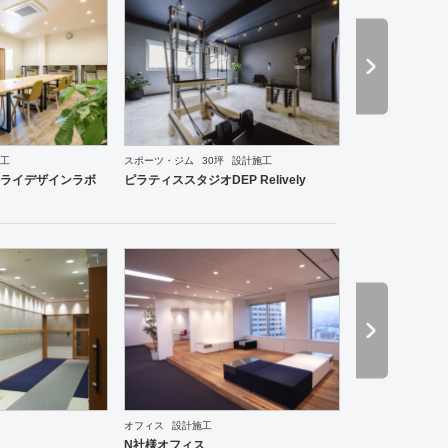
工
スポーツ・ジム
30坪
設計施工
ーメン・そば・うどん
和食・寿司
焼肉・中華料理・韓国料理
その他
オフィス
イベントブ
ライデザインラボ
ピラティススタジオDEP Relively
ーメン・そば・うどん
和食・寿司
焼肉・中華料理・韓国料理
その他
オフィス
イベントブ
オフィス
設計施工
N社様オフィス