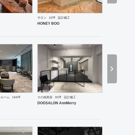
サロン
10坪
設計施工
ーメン・そば・うどん
和食・寿司
焼肉・中華料理・韓国料理
その他
オフィス
イベントブ
HONEY BOO
ールーム
184坪
その他美容
30坪
設計施工
ーメン・そば・うどん
焼肉・中華料理・韓国料理
オフィス
イベントブース・ショールーム
エ
DOGSALON AnnMerry