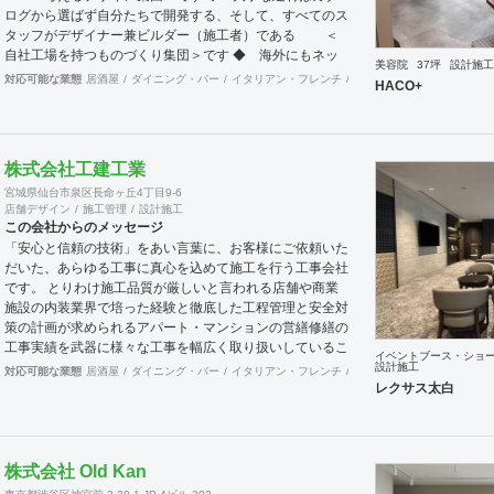
ログから選ばず自分たちで開発する、そして、すべてのス
タッフがデザイナー兼ビルダー（施工者）である ＜
自社工場を持つものづくり集団＞です ◆ 海外にもネッ
美容院
37坪
設計施工
トワークを持ち、英語や中国語に堪能なスタッフたちが、
対応可能な業態
居酒屋
ダイニング・バー
イタリアン・フレンチ
カフェ・パン・ケーキ
ラ
HACO+
海外から国内への出店をスムーズに実現させる ＜国
境のない設計集団＞です 設計施工案件、設計＋造作物の
案件、施工案件、造作物制作など、多様な請負形態が可能
です。工場では金属を中心にさまざまな素材を用いた制作
株式会社工建工業
が可能で、例えば通常デザイン性とは無縁な特定防火設備
宮城県仙台市泉区長命ヶ丘4丁目9-6
（鉄扉）などにも高いデザイン性を施すことも可能です。
店舗デザイン
施工管理
設計施工
GRIDFRAME とりかえのきかない空間
この会社からのメッセージ
https://gridframe.co.jp/ Synes(シネス) 霧のようなやわら
「安心と信頼の技術」をあい言葉に、お客様にご依頼いた
かな空間 http://synes.jp/ SOTOCHIKU 時間の蓄積を
だいた、あらゆる工事に真心を込めて施工を行う工事会社
取り込む空間 https://sotochiku.com/
です。 とりわけ施工品質が厳しいと言われる店舗や商業
施設の内装業界で培った経験と徹底した工程管理と安全対
策の計画が求められるアパート・マンションの営繕修繕の
工事実績を武器に様々な工事を幅広く取り扱いしているこ
イベントブース・ショ
とが当社の大きな特徴です。
設計施工
対応可能な業態
居酒屋
ダイニング・バー
イタリアン・フレンチ
カフェ・パン・ケーキ
ラ
レクサス太白
株式会社 Old Kan