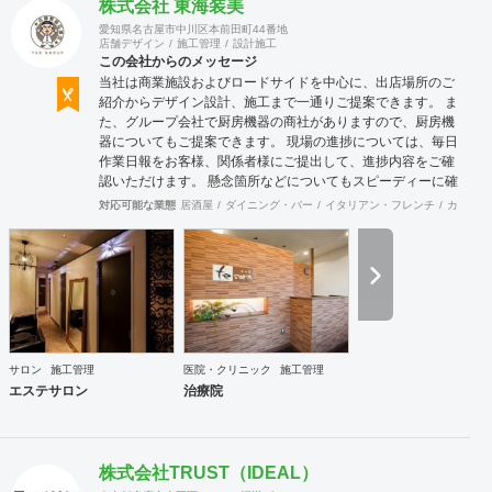
株式会社 東海装美
愛知県名古屋市中川区本前田町44番地
店舗デザイン
施工管理
設計施工
この会社からのメッセージ
当社は商業施設およびロードサイドを中心に、出店場所のご
紹介からデザイン設計、施工まで一通りご提案できます。 ま
た、グループ会社で厨房機器の商社がありますので、厨房機
器についてもご提案できます。 現場の進捗については、毎日
作業日報をお客様、関係者様にご提出して、進捗内容をご確
認いただけます。 懸念箇所などについてもスピーディーに確
認、修正できます。 店舗内装のみならず、当社の店舗繁盛応
対応可能な業態
居酒屋
ダイニング・バー
イタリアン・フレンチ
カフェ・
援団は店舗にまつわることは何でも相談に応じます。 食材業
者、機器業者、プレスリリースなど何でもご相談ください。
サロン
施工管理
医院・クリニック
施工管理
エステサロン
治療院
株式会社TRUST（IDEAL）