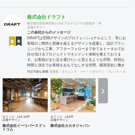
株式会社ドラフト
東京都渋谷区神宮前1-13-9 アルテカプラザ原宿2F・3F
店舗デザイン
この会社からのメッセージ
DRAFTは空間デザインのプロフェッショナルとして、常にお
客様のご期待と想像を超えるデザインを提案し、設計プラン
ニングから工事、アフターフォローまで全てをトータルでお
任せ頂けるプロジェクトマネジメント体制を整えておりま
す。お客様がまた足を運びたいと思えるような空間、特別な
時間と演出でお客様をおもてなしする空間、購買意欲に働き
かけるレイアウトとVMD、ブランド力を高める空間演出な
対応可能な業態
居酒屋
ダイニング・バー
イタリアン・フレンチ
カフェ・
ど、多くの方々に満足していただける店舗デザインに自信を
持っております。 ご希望されるイメージ、コストに関する不
安要素、 新規オープン、移転・改装に関するスケジュール、
ほか不明点など、まずはお気軽にお問い合わせください。
オフィス
234.34坪
オフィス
184坪
店舗デザイン
店舗デザイン
株式会社イーリバースドッ
株式会社カカオジャパン
トコム