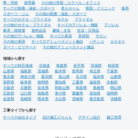
塾・学校
保育園
その他の学校・スクール・オフィス
すべての医療・福祉・スポーツ
老人ホーム
医院・クリニック
薬局
スポーツ・ジム
その他の医療・福祉・スポーツ
すべてのホテル・ブライダル
ホテル
ブライダル
その他のホテル・ブライダル
すべてのアパレル・物販
アパレル
家具・雑貨屋
食料品店
趣味・文化
生活・日用品
その他のアパレル・物販
すべての美容
美容院
サロン
その他の美容
すべてのアミューズメント施設
パチンコ
カラオケ
ダーツ・ビリヤード
その他のアミューズメント施設
地域から探す
すべての対応地域
北海道
青森県
岩手県
宮城県
秋田県
山形県
福島県
茨城県
栃木県
群馬県
埼玉県
千葉県
東京都
神奈川県
新潟県
富山県
石川県
福井県
山梨県
長野県
岐阜県
静岡県
愛知県
三重県
滋賀県
京都府
大阪府
兵庫県
奈良県
和歌山県
鳥取県
島根県
岡山県
広島県
山口県
徳島県
香川県
愛媛県
高知県
福岡県
佐賀県
長崎県
熊本県
大分県
宮崎県
鹿児島県
沖縄県
工事タイプから探す
すべての会社タイプ
設計施工どちらも
デザイン設計
施工管理