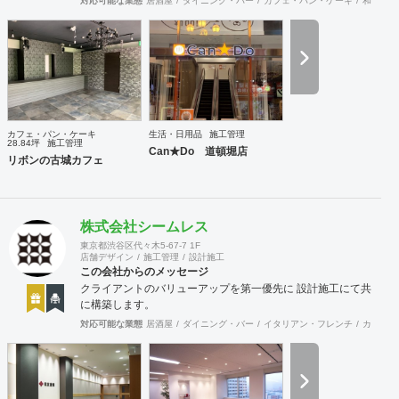
対応可能な業態
居酒屋
ダイニング・バー
カフェ・パン・ケーキ
和食・寿
道具商 愛知県公安委員会許可 第542642304700号
カフェ・パン・ケーキ
生活・日用品
施工管理
28.84坪
施工管理
Can★Do 道頓堀店
リボンの古城カフェ
株式会社シームレス
東京都渋谷区代々木5-67-7 1F
店舗デザイン
施工管理
設計施工
この会社からのメッセージ
クライアントのバリューアップを第一優先に 設計施工にて共
に構築します。
対応可能な業態
居酒屋
ダイニング・バー
イタリアン・フレンチ
カフェ・