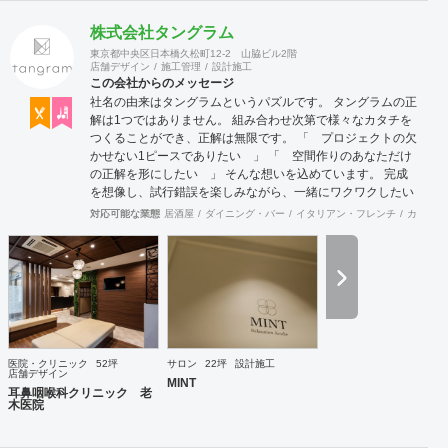
株式会社タングラム
東京都中央区日本橋久松町12-2 山脇ビル2階
店舗デザイン
施工管理
設計施工
この会社からのメッセージ
社名の由来はタングラムというパズルです。 タングラムの正
解は1つではありません。 組み合わせ次第で様々なカタチを
つくることができ、正解は無限です。 「 プロジェクトの欠
かせない1ピースでありたい 」 「 空間作りのあなただけ
の正解を形にしたい 」 そんな想いを込めています。 完成
を想像し、試行錯誤を楽しみながら、 ​一緒にワクワクしたい
と思っています。
対応可能な業態
居酒屋
ダイニング・バー
イタリアン・フレンチ
カフェ・
医院・クリニック
52坪
サロン
22坪
設計施工
店舗デザイン
MINT
耳鼻咽喉科クリニック 老
木医院