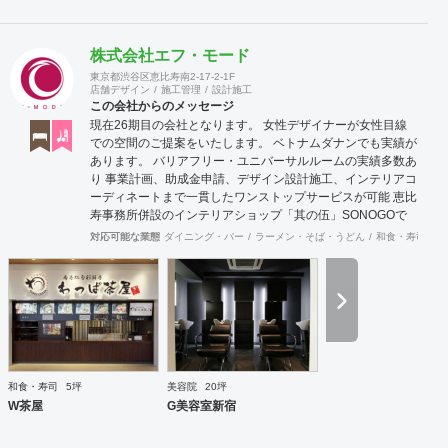
株式会社エフ・モード
東京都渋谷区恵比寿南2-17-2-1F
店舗デザイン
施工管理
設計施工
この会社からのメッセージ
現在26期目の会社となります。 女性デザイナーが女性目線
での空間のご提案をいたします。 ベトナムダナンでも実績が
あります。 バリアフリー・ユニバーサルルームの実績多数あ
り 事業計画、助成金申請、デザイン設計施工、インテリアコ
ーディネートまで一貫したワンストップサービスが可能 恵比
寿事務所併設のインテリアショップ「其の伍」SONOGOで
はオリジナル家具をはじめアンティーク骨董家具の販売もし
対応可能な業態
ダイニング・バー
ラーメン・そば・うどん
和食・寿司
焼
ています。
和食・寿司
5坪
美容院
20坪
W茶屋
G美容室新宿