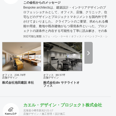
この会社からのメッセージ
Bespoke architectsは、建築設計・インテリアデザインのプ
ロフェッショナルとして、オフィス、店舗、クリニック、住
宅などのデザインとプロジェクトマネジメントを国内外で手
がけてまいりました。 クライアントのご要望、求められる機
能や用途、敷地や既存建物がもつ環境条件といった、プロジ
ェクトの諸条件と内在する可能性を丁寧に読み解き、その条
件でこそ可能な空間環境の豊かさを提案し、カタチにしま
対応可能な業態
カフェ・パン・ケーキ
オフィス
イベントブース・ショール
す。必要に応じて構造設計・設備設計・照明計画・音響設
計・ランドスケープデザイン等の専門家と協働し、大規模建
築物や高度な設計にも対応致します。 ご要望に合わせて、設
計・デザインに加えて、予算管理・工程管理・別途工事の一
括管理等を含めたプロジェクトマネジメントを担い、ワンス
トップでのプロジェクト推進を行います。発注管理における
クライアントのご負担を軽減するとともに、第三者的な立場
からプロセスを適切に管理することで、クライアントの利益
オフィス
236.78坪
オフィス
88.57坪
に適うコスト管理と、工事品質の向上を実現致します。 ま
店舗デザイン
店舗デザイン
た、新規サービス立上げやリブランディングに際しては、空
株式会社池田建設 本社
株式会社div サテライトオ
フィス
間デザイン的な見地から事業企画やCI計画・デザインマニュ
アル作成等も提案させて頂きます。 海外案件や外資企業様案
件においては、英語での設計・PMサービスをご提供できる
体制を整えています。 ---------------------------------------------------
カエル・デザイン・プロジェクト株式会社
----------------------------------------------------------------------------------
---------------------------------- 商号： 株式会社ビスポー
北海道小樽市新光2-21-17
店舗デザイン
施工管理
設計施工
クアーキテクツ / Bespoke architects Inc. 登録： 一