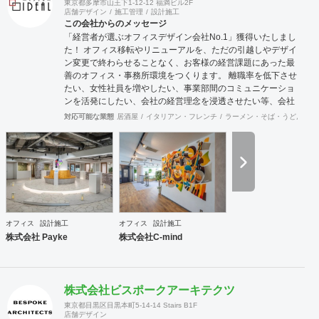
東京都多摩市山王下1-12-12 福満ビル2F
店舗デザイン
施工管理
設計施工
この会社からのメッセージ
「経営者が選ぶオフィスデザイン会社No.1」獲得いたしまし
た！ オフィス移転やリニューアルを、ただの引越しやデザイ
ン変更で終わらせることなく、お客様の経営課題にあった最
善のオフィス・事務所環境をつくります。 離職率を低下させ
たい、女性社員を増やしたい、事業部間のコミュニケーショ
ンを活発にしたい、会社の経営理念を浸透させたい等、会社
の規模やフェーズによって様々な課題をかかえています。ど
対応可能な業態
居酒屋
イタリアン・フレンチ
ラーメン・そば・うどん
和
のような課題を抱えているのかに向き合うことから始まり、
今後どのような事業戦略を描き、どのような組織になってい
きたいのか。それらを共有することがオフィスデザインのス
タートとなります。 また、オフィスはスタッフにとって一日
の大半を過ごす場所です。機能的かつ快適な空間を作ること
は精神的な安心やモチベーション・作業効率の向上に繋がっ
ていくでしょう。このように、経営面の課題と現場の声をし
っかりとヒアリングした上で、最善なオフィスづくりをご提
オフィス
設計施工
オフィス
設計施工
案させていただきます。
株式会社 Payke
株式会社C-mind
株式会社ビスポークアーキテクツ
東京都目黒区目黒本町5-14-14 Stairs B1F
店舗デザイン