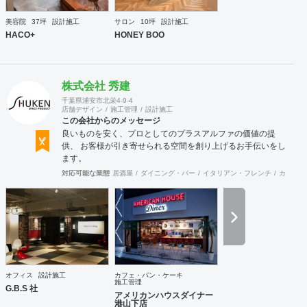
https://gridframe.co.jp/ Synes(シネス) 霧のようなやわらか
な空間 http://synes.jp/ SOTOCHIKU 時間の蓄積を取り
美容院
37坪
設計施工
サロン
10坪
設計施工
込む空間 https://sotochiku.com/
HACO+
HONEY BOO
株式会社 秀建
千葉県浦安市北栄4-9-4
店舗デザイン
施工管理
設計施工
この会社からのメッセージ
良いものを安く、プロとしてのプラスアルファの価値の提
供、 お客様が引き寄せられる空間を創り上げるお手伝いをし
ます。
対応可能な業態
居酒屋
ダイニング・バー
イタリアン・フレンチ
カフェ・
オフィス
設計施工
カフェ・パン・ケーキ
施工管理
G.B.S 社
アメリカンハウスダイナー
港山下店