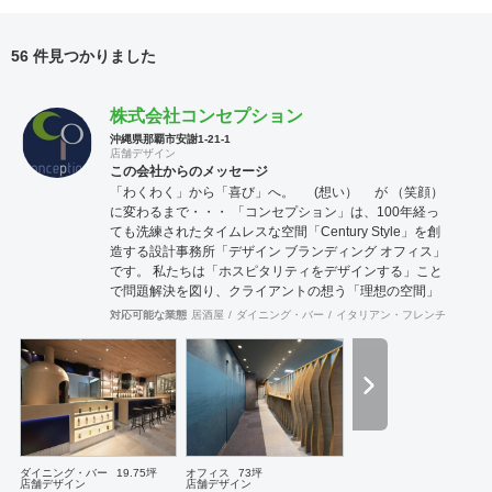
56 件見つかりました
株式会社コンセプション
沖縄県那覇市安謝1-21-1
店舗デザイン
この会社からのメッセージ
「わくわく」から「喜び」へ。 (想い） が （笑顔）
に変わるまで・・・ 「コンセプション」は、100年経っ
ても洗練されたタイムレスな空間「Century Style」を創
造する設計事務所「デザイン ブランディング オフィス」
です。 私たちは「ホスピタリティをデザインする」こと
で問題解決を図り、クライアントの想う「理想の空間」
を創造することを～Mission～としています。 「ホスピ
対応可能な業態
居酒屋
ダイニング・バー
イタリアン・フレンチ
カフェ
タリティ」は、クライアントに「心地よさ」を感じても
らって始めて生まれます。 ～行動指針～ 「おもてなしの
心」、「思いやりの心」、ちょっとしたことでも相手の
氣持ちを先に考える、何事においても常に機知を生み出
せるよう考え行動する、それが「作業人」を超えた「仕
事人」となり「ホスピタリティをデザインする」ことに
繋がると考えます。 想いが形になるまで、わくわくする
ような「期待感」、理想の空間が形になって「喜び」を
ダイニング・バー
19.75坪
オフィス
73坪
店舗デザイン
店舗デザイン
～cred～ 理念とし、視覚、思考、心理にプラスに作用す