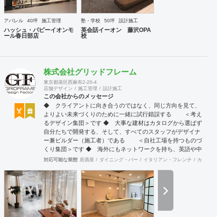
アパレル
40坪
施工管理
塾・学校
50坪
設計施工
ハッシュ・パピーイオンモ
英会話イーオン 藤沢OPA
ール春日部店
校
株式会社グリッドフレーム
東京都港区西麻布2-20-4
店舗デザイン
施工管理
設計施工
この会社からのメッセージ
◆ クライアントに向き合うのではなく、同じ方向を見て、
よりよい未来づくりのために一緒に試行錯誤する ＜考え
るデザイン集団＞です ◆ 大事な建材はカタログから選ばず
自分たちで開発する、そして、すべてのスタッフがデザイナ
ー兼ビルダー（施工者）である ＜自社工場を持つものづ
くり集団＞です ◆ 海外にもネットワークを持ち、英語や中
国語に堪能なスタッフたちが、海外から国内への出店をスム
対応可能な業態
居酒屋
ダイニング・バー
イタリアン・フレンチ
カフェ・
ーズに実現させる ＜国境のない設計集団＞です 設計施
工案件、設計＋造作物の案件、施工案件、造作物制作など、
多様な請負形態が可能です。工場では金属を中心にさまざま
な素材を用いた制作が可能で、例えば通常デザイン性とは無
縁な特定防火設備（鉄扉）などにも高いデザイン性を施すこ
とも可能です。 GRIDFRAME とりかえのきかない空間