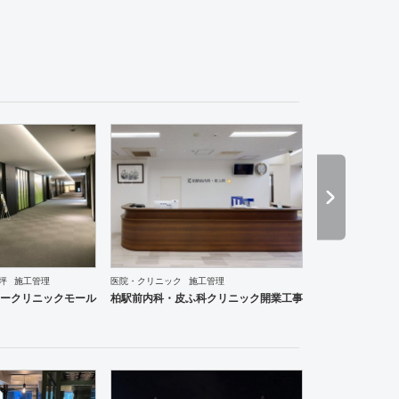
・韓国料理
その他
オフィス
イベントブース・ショールーム
エントランス
ワーキングスペー
0坪
施工管理
医院・クリニック
施工管理
の他
オフィス
イベントブース・ショールーム
エントランス
ワーキングスペース
その他
ークリニックモール
柏駅前内科・皮ふ科クリニック開業工事