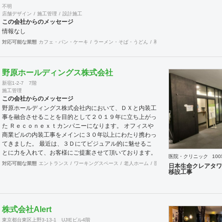
不明
店舗デザイン
施工管理
設計施工
この会社からのメッセージ
情報なし
対応可能な業態
カフェ・パン・ケーキ
ラーメン・そば・うどん
和食・寿司
焼肉・中華料理
野原ホールディングス株式会社
新宿1-2-7 7階
施工管理
この会社からのメッセージ
野原ホールディングス株式会社内において、ＤＸと内装工
事を融合させることを目的として２０１９年に立ち上がっ
た Ｒｅｃｏｎｅｘｔカンパニーになります。 オフィスや
商業ビルの内装工事をメインに３０年以上にわたり携わっ
てきました。 最近は、３Ｄにてビジュアル的に魅せるこ
とに力を入れて、お客様にご提案させて頂いております。
医院・クリニック
10
内装工事において、お困りのことがございましたら、何な
対応可能な業態
エントランス
ワーキングスペース
老人ホーム
医院・クリニック
薬局
そ
日本生命クレアタワ
りとお申し出ください。 https://reconext-
移設工事
company.nohara-inc.co.jp/
株式会社Alert
東京都台東区上野3-13-1 UJIEビル4階