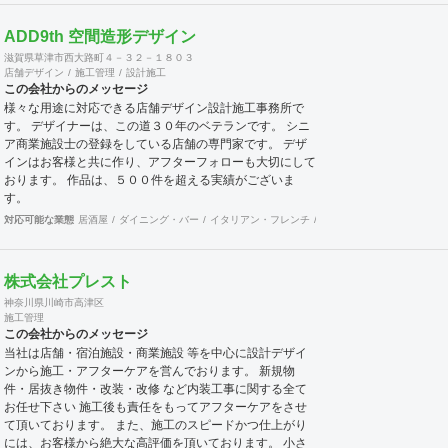
貨、スイーツ他 フィットネス ホットヨガ(LAVA)、ピラ
ティス、ボクササイズ他 その他 保育園、デイケア施
ADD9th 空間造形デザイン
設、オフィス、サウナ等
滋賀県草津市西大路町４－３２－１８０３
店舗デザイン
施工管理
設計施工
ＨＰはこちらを御覧ください。 http://www.arbic-jp.com 実
この会社からのメッセージ
績集 https://sales-crowd.jp/doc_uploadfile/株式会社アービ
様々な用途に対応できる店舗デザイン設計施工事務所で
ックジャパン会社概要_1745468421.pdf
す。 デザイナーは、この道３０年のベテランです。 シニ
ア商業施設士の登録をしている店舗の専門家です。 デザ
インはお客様と共に作り、アフターフォローも大切にして
おります。 作品は、５００件を超える実績がございま
す。
対応可能な業態
居酒屋
ダイニング・バー
イタリアン・フレンチ
カフェ・パン・ケーキ
ラ
株式会社プレスト
神奈川県川崎市高津区
施工管理
この会社からのメッセージ
当社は店舗・宿泊施設・商業施設 等を中心に設計デザイ
ンから施工・アフターケアを営んでおります。 新規物
件・居抜き物件・改装・改修 など内装工事に関する全て
お任せ下さい 施工後も責任をもってアフターケアをさせ
て頂いております。 また、施工のスピードかつ仕上がり
には、お客様から絶大な高評価を頂いております。 小さ