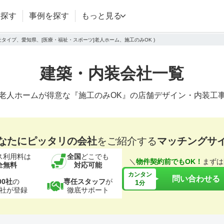
を探す
事例を探す
もっと見る
会社タイプ、愛知県、[医療・福祉・スポーツ]老人ホーム、施工のみOK )
建築・内装会社一覧
老人ホームが得意な『施工のみOK』の店舗デザイン・内装工
なたにピッタリの会社
をご紹介する
マッチングサ
ス利用料は
全国
どこでも
＼
物件契約前でもOK！
まずは
全無料
対応可能
カンタン
問い合わせる
00社
の
専任スタッフ
が
1
分
社が登録
徹底サポート