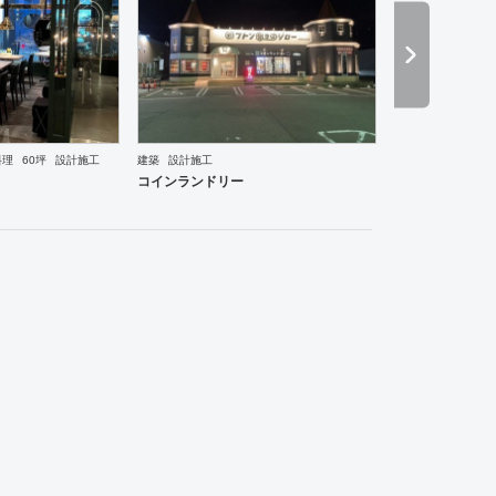
料理
60坪
設計施工
建築
設計施工
ーメン・そば・うどん
和食・寿司
焼肉・中華料理・韓国料理
老人ホーム
医院・クリニック
コインランドリー
ーメン・そば・うどん
和食・寿司
焼肉・中華料理・韓国料理
その他
オフィス
イベントブ