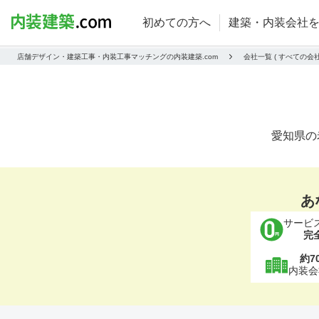
初めての方へ
建築・内装会社
店舗デザイン・建築工事・内装工事マッチングの内装建築.com
会社一覧 ( すべての
愛知県の
あ
サービ
完
約7
内装会