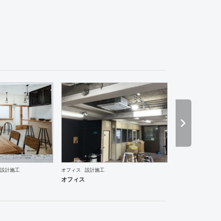
ーメン・そば・うどん
和食・寿司
焼肉・中華料理・韓国料理
その他
オフィス
イベントブ
ーメン・そば・うどん
焼肉・中華料理・韓国料理
その他
オフィス
イベントブース・ショール
設計施工
オフィス
設計施工
オフィス