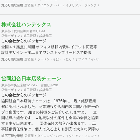
な設備工事や補修工事も迅速にご対応致しますので、困っ
対応可能な業態
居酒屋
ダイニング・バー
イタリアン・フレンチ
カフェ・パン・ケーキ
ラ
た事が有ったら先ずは当社へご連絡をください。 宜しく
お願い申し上げます。
株式会社ハンデックス
東京都千代田区神田岩本町1-14
店舗デザイン
施工管理
設計施工
この会社からのメッセージ
全国４１拠点に展開 オフィス移転内装/レイアウト変更等
設計デザイン～施工までワンストップサービスで提供
対応可能な業態
居酒屋
ラーメン・そば・うどん
オフィス
イベントブース・ショールーム
協同組合日本店装チェーン
東京都中央区京橋1-17-12 吉住ビル201
店舗デザイン
施工管理
設計施工
この会社からのメッセージ
協同組合日本店装チェーンは、1976年に、現：経済産業
省に認可されました、商業施設や店舗内装に関わる唯一の
プロ集団です。 組合の特徴をご紹介いたしますと、 全
国組織の組合です。→地元以外の案件も全国の会員と協業
する事が出来ます。 団体保険の加入が出来ます。→工
事賠償責任保険は、個人で入るよりも割安で大きな保障の
保険です。 企業訪問活動（クリニック）→会員企業を
対応可能な業態
居酒屋
ダイニング・バー
イタリアン・フレンチ
カフェ・パン・ケーキ
ラ