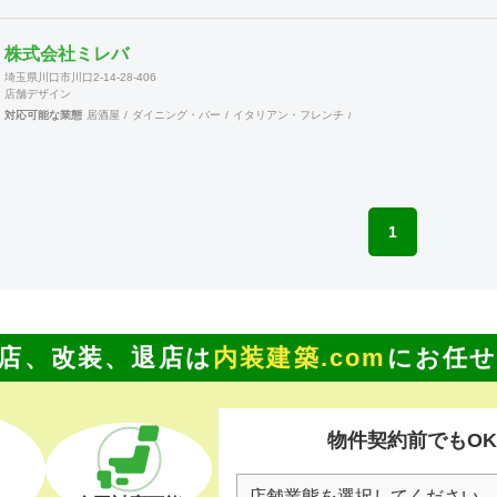
訪問し、その強みや仕組みまた企業戦略等を学ぶ合う事が
出来ます。 店舗ジャパンに加入出来ます。→マッチン
クサイトの運営と情報発信により新規開拓の期待が持てま
株式会社ミレバ
す。 これらのことは、全国に点在する会員が組織的に活
埼玉県川口市川口2-14-28-406
動しているからこそ可能となることで、会員企業が増えれ
店舗デザイン
ば、尚更の事です。 景気に左右されがちな建設業界に於
対応可能な業態
居酒屋
ダイニング・バー
イタリアン・フレンチ
カフェ・パン・ケーキ
ラ
いて、勝ち残るためには、会員同士の情報交換を行いなが
ら、組織的に活動を行う事が重要です。 ネットでなんで
も情報が集まる時代の中、実際に顔を合わせ、意見交換す
ることでより強固な絆を築きあげて行きます。 当組合
は、全国組織の利点を生かしてますます活発に活動して行
きます。ご賛同頂ける、同業者様のご加入をお待ちして居
1
ります。
店、改装、退店は
内装建築.com
にお任
物件契約前でもO