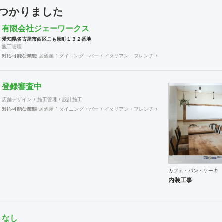
見つかりました
有限会社ジェーワークス
愛知県名古屋市西区こも原町１３２番地
施工管理
対応可能な業態
居酒屋
ダイニング・バー
イタリアン・フレンチ
カフェ・パン・ケーキ
ラ
登録審査中
店舗デザイン
施工管理
設計施工
対応可能な業態
居酒屋
ダイニング・バー
イタリアン・フレンチ
カフェ・パン・ケーキ
ラ
カフェ・パン・ケーキ
内装工事
なし