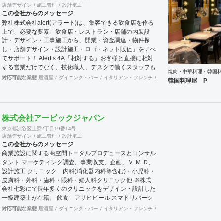
店舗デザイン
施工管理
設計施工
この会社からのメッセージ
弊社株式会社alert(アラート)は、集客できる飲食店を作る
上で、必要な要素「飲食店・レストラン・店舗の内装設
計・デザイン・工事施工から、開業・資金調達・物件探
し・店舗デザイン・設計施工・ロゴ・ネット販促」をすべ
てサポート！ Alert’s 4A「相対する」お客様と直接に相対
する営業だけでなく、技術職人、デスクで働くスタッフも
焼肉・中華料理・韓国
含め全員で情報を共有し確かな物を供給します。「歩み寄
対応可能な業態
居酒屋
ダイニング・バー
イタリアン・フレンチ
カフェ・パン・ケーキ
ラ
韓国料理屋 P
る」問題解決のためには双方が歩み寄ることが大切です。
どんな些細な事でも結構ですので先ずはご相談下さい。互
いに歩み寄りましょう。「歩き出す」これまでお客様の理
想を最後まで形にして歩み続けて来ました。ここから新し
株式会社アービックジャパン
い一歩を共に歩き始めましょう。「溢れ出る」希望と活気
東京都渋谷区上原2丁目19番14号
に満ち溢れたお店に沢山の人が溢れる事が私共の望む何よ
店舗デザイン
施工管理
設計施工
りの幸せです。 店舗内装工事・新築工事・飲食、インド
この会社からのメッセージ
アゴルフ等の店舗開発コンサルタント／全国47都道府県
商業施設に関する商空間トータルプロデュースとコンサル
に多数の加盟拠点あり
タント マーケティング調査、事業収支、企画、Ｖ.Ｍ.Ｄ、
設計施工 クリニック 内科(消化器内科等含む)・小児科・
皮膚科・外科・歯科・眼科・婦人科クリニック他 ※株式
会社七彩にて長年多くのクリニックをデザイン・設計した
一級建築士が在籍。 飲食 アサヒビール スマドリバーシ
ブヤ、アマゾン物流センター社員食堂、すしざんまい他
対応可能な業態
居酒屋
ダイニング・バー
イタリアン・フレンチ
カフェ・パン・ケーキ
ラ
物販 アパレル(アンダーアーマー他)、宝飾、コスメ、雑