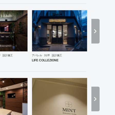
坪
設計施工
アパレル
31坪
設計施工
ーメン・そば・うどん
和食・寿司
焼肉・中華料理・韓国料理
その他
オフィス
イベントブ
LIFE COLLEZIONE