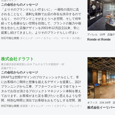
店舗デザイン
この会社からのメッセージ
「よりそのブランドらしい佇まいに」 一過性の流行に流
されることなく、過剰な装飾でお店の存在を誇示するので
もなく、そのブランドこそがまとうべき空間、そして何年
経っても色褪せない空間を目指して、ブランドの魅力や個
性を生かした店舗デザインを2001年12月設立以来、常に
提案し続けてきました。よりそのブランドらしい佇まい
アパレル
10坪
店舗デ
に。 「必要な箇所に、必要なデザインを」 2012年からは
対応可能な業態
ダイニング・バー
カフェ・パン・ケーキ
その他
オフィス
イベントブース
Ronde et Ronde
さらにその思いを発展させ、店舗デザインに限らず、グラ
フィックデザインからブランディングまで総合的にブラン
ドの出店をバックアップできる体制も整えてきました。そ
のブランドにとってまず何を優先すべきか、何が本当に必
株式会社ドラフト
要なのか、そこをきちんとアドバイスできる会社でありた
東京都渋谷区神宮前1-13-9 アルテカプラザ原宿2F・3F
いと思っています。 業務内容 ・店舗設計（物販店／飲食
店舗デザイン
店／美容室など） ・ブランディング及びディレクション
この会社からのメッセージ
業務 ・出店におけるトータルデザイン ・住宅リノベーシ
DRAFTは空間デザインのプロフェッショナルとして、常
ョン ・家具及び什器デザイン
にお客様のご期待と想像を超えるデザインを提案し、設計
プランニングから工事、アフターフォローまで全てをトー
タルでお任せ頂けるプロジェクトマネジメント体制を整え
ております。お客様がまた足を運びたいと思えるような空
間、特別な時間と演出でお客様をおもてなしする空間、購
オフィス
234.34坪
買意欲に働きかけるレイアウトとVMD、ブランド力を高
対応可能な業態
居酒屋
ダイニング・バー
イタリアン・フレンチ
カフェ・パン・ケーキ
和
株式会社イーリバー
める空間演出など、多くの方々に満足していただける店舗
デザインに自信を持っております。 ご希望されるイメー