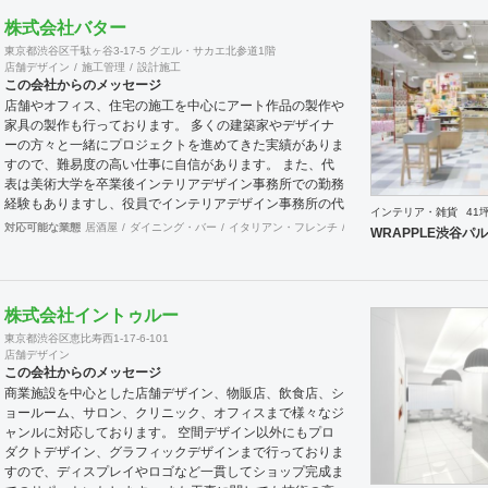
内外の信頼できる仲間とお互いを高めながら、業界全体の
株式会社バター
底上げ、活性化に努め成長していきたいと思います。
東京都渋谷区千駄ヶ谷3-17-5 グエル・サカエ北参道1階
店舗デザイン
施工管理
設計施工
この会社からのメッセージ
店舗やオフィス、住宅の施工を中心にアート作品の製作や
家具の製作も行っております。 多くの建築家やデザイナ
ーの方々と一緒にプロジェクトを進めてきた実績がありま
すので、難易度の高い仕事に自信があります。 また、代
表は美術大学を卒業後インテリアデザイン事務所での勤務
経験もありますし、役員でインテリアデザイン事務所の代
インテリア・雑貨
41
表を務めている者もおり、社内に4名のデザイナーを有し
対応可能な業態
居酒屋
ダイニング・バー
イタリアン・フレンチ
カフェ・パン・ケーキ
ラ
WRAPPLE渋谷パ
ています。 現場施工部隊は20代1名、40代2名、50代1名
の計4名を中心に手が回らない際は代表自信も現場に出ま
すので、社内で5名と専属の外注監理1名の6名で物件規模
や内容に応じて割り当てています。 さらに自社で木工職
株式会社イントゥルー
人を抱えており、内装工事において大きなボリュームを締
東京都渋谷区恵比寿西1-17-6-101
める木工家具の製作には質、量ともに自信を持っておりま
店舗デザイン
す。 その他、自社で飲食店を経営しており業態の開発や
この会社からのメッセージ
レシピ提供、仕入先のコーディネート、人材教育なども行
商業施設を中心とした店舗デザイン、物販店、飲食店、シ
っており設計や施工だけにとらわれない様々な引き合いが
ョールーム、サロン、クリニック、オフィスまで様々なジ
あります。 大手企業の新業態開発の際の社外プロジェク
ャンルに対応しております。 空間デザイン以外にもプロ
トメンバーとしてノウハウ提供などの実績もあります。
ダクトデザイン、グラフィックデザインまで行っておりま
すので、ディスプレイやロゴなど一貫してショップ完成ま