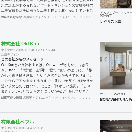
策の計画が求められるアパート・マンションの営繕修繕の
工事実績を武器に様々な工事を幅広く取り扱いしているこ
イベントブース・ショ
とが当社の大きな特徴です。
設計施工
対応可能な業態
居酒屋
ダイニング・バー
イタリアン・フレンチ
カフェ・パン・ケーキ
ラ
レクサス太白
株式会社 Old Kan
東京都渋谷区神宮前 3-38-1 JP-4ビル 302
店舗デザイン
この会社からのメッセージ
Old Kanという社名由来は、Old → 「懐かしい、古き良
き」 Kan→「”感”覚、空”間”、”勘”、”観”」のように、「懐
かしく古き良き感覚」という意味合いからきております。
これから空間を創造するうえで、新しいデザインばかりを
追い求めるのではなく、 どこか「懐かしい感覚」「古き
良き」といった設えも大切にしながら設計をしていきた
オフィス
設計施工
い。 そんな思いの下、日々クライアント様、そしてその
対応可能な業態
居酒屋
ダイニング・バー
イタリアン・フレンチ
カフェ・パン・ケーキ
ラ
BONAVENTURA Pr
空間を使うお客様に幸せを提供できるようなデザインを心
がけて日々精進しております。 Old Kan 浦田 晶平 Shohei
Urata https://old-kan.jp Instagram：
https://www.instagram.com/old_kan_/?hl=ja
有限会社ペブル
shohei_urata@old-kan.jp 〒150-0001 東京都渋谷区神宮
東京都江東区富岡2-4-4 YANE内
前 3-38-1 JP-4ビル 302