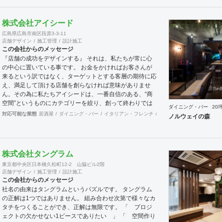
ジ、コストに関する不安要素、 新規オープン、移転・改
装に関するスケジュール、ほか不明点など、まずはお気軽
株式会社アイシード
にお問い合わせください。
広島県広島市南区段原3-3-11
店舗デザイン
施工管理
設計施工
この会社からのメッセージ
『店舗の成功をデザインする』 それは、私たちが常に心
の中心に置いている事です。 お金をかければお客さんが
来るという訳ではなく、ターゲットとする客層の期待に応
え、満足して頂ける店舗を創らなければ意味がありませ
ん。その為に私たちアイシードは、一番自信のある、“商
空間”というものにカテゴリーを絞り、創って終わりでは
ダイニング・バー
20
なく、５年先、10年先を見据えながら、お客様のサクセ
対応可能な業態
居酒屋
ダイニング・バー
イタリアン・フレンチ
カフェ・パン・ケーキ
ラ
ノルウェイの森
スパートナーとして、成功する店創りを提供します。
株式会社タングラム
東京都中央区日本橋久松町12-2 山脇ビル2階
店舗デザイン
施工管理
設計施工
この会社からのメッセージ
社名の由来はタングラムというパズルです。 タングラム
の正解は1つではありません。 組み合わせ次第で様々なカ
タチをつくることができ、正解は無限です。 「 プロジ
ェクトの欠かせない1ピースでありたい 」 「 空間作り