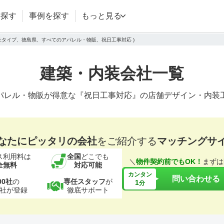
を探す
事例を探す
もっと見る
会社タイプ、徳島県、すべてのアパレル・物販、祝日工事対応 )
建築・内装会社一覧
パレル・物販が得意な『祝日工事対応』の店舗デザイン・内装
なたにピッタリの会社
をご紹介する
マッチングサ
ス利用料は
全国
どこでも
＼
物件契約前でもOK！
まずは
全無料
対応可能
カンタン
問い合わせる
00社
の
専任スタッフ
が
1
分
社が登録
徹底サポート