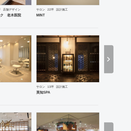
坪
店舗デザイン
サロン
22坪
設計施工
ーメン・そば・うどん
和食・寿司
焼肉・中華料理・韓国料理
その他
オフィス
イベントブ
ク 老木医院
MINT
サロン
13坪
設計施工
ーメン・そば・うどん
和食・寿司
焼肉・中華料理・韓国料理
その他
オフィス
イベントブ
英知SPA