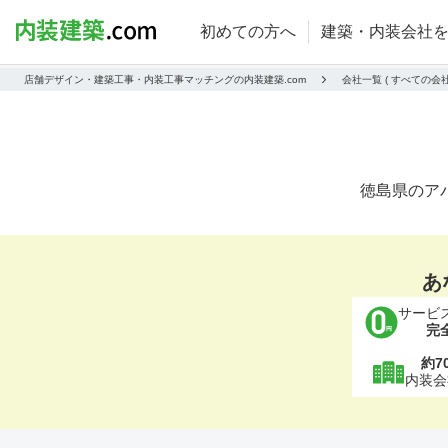
初めての方へ
建築・内装会社
店舗デザイン・建築工事・内装工事マッチングの内装建築.com
会社一覧 ( すべての
徳島県のア
あ
サービ
完
約7
内装会