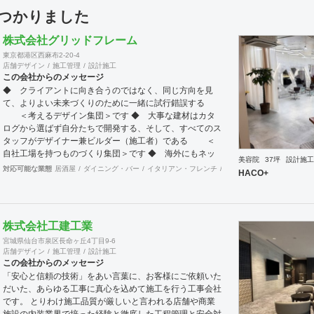
見つかりました
株式会社グリッドフレーム
東京都港区西麻布2-20-4
店舗デザイン
施工管理
設計施工
この会社からのメッセージ
◆ クライアントに向き合うのではなく、同じ方向を見
て、よりよい未来づくりのために一緒に試行錯誤する
＜考えるデザイン集団＞です ◆ 大事な建材はカタ
ログから選ばず自分たちで開発する、そして、すべてのス
タッフがデザイナー兼ビルダー（施工者）である ＜
自社工場を持つものづくり集団＞です ◆ 海外にもネッ
美容院
37坪
設計施工
トワークを持ち、英語や中国語に堪能なスタッフたちが、
対応可能な業態
居酒屋
ダイニング・バー
イタリアン・フレンチ
カフェ・パン・ケーキ
ラ
HACO+
海外から国内への出店をスムーズに実現させる ＜国
境のない設計集団＞です 設計施工案件、設計＋造作物の
案件、施工案件、造作物制作など、多様な請負形態が可能
です。工場では金属を中心にさまざまな素材を用いた制作
株式会社工建工業
が可能で、例えば通常デザイン性とは無縁な特定防火設備
宮城県仙台市泉区長命ヶ丘4丁目9-6
（鉄扉）などにも高いデザイン性を施すことも可能です。
店舗デザイン
施工管理
設計施工
GRIDFRAME とりかえのきかない空間
この会社からのメッセージ
https://gridframe.co.jp/ Synes(シネス) 霧のようなやわら
「安心と信頼の技術」をあい言葉に、お客様にご依頼いた
かな空間 http://synes.jp/ SOTOCHIKU 時間の蓄積を
だいた、あらゆる工事に真心を込めて施工を行う工事会社
取り込む空間 https://sotochiku.com/
です。 とりわけ施工品質が厳しいと言われる店舗や商業
施設の内装業界で培った経験と徹底した工程管理と安全対