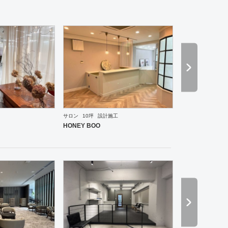
サロン
10坪
設計施工
ーメン・そば・うどん
和食・寿司
焼肉・中華料理・韓国料理
その他
オフィス
イベントブ
HONEY BOO