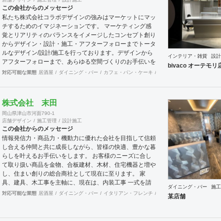
この会社からのメッセージ
私たち株式会社コラボデザインの強みはマーケットにマッ
チするためのイマジネーションです。 マーケティング感
覚とリアリティのバランスをイメージしたコンセプト創り
からデザイン・設計・施工・アフターフォローまでトータ
ルなデザイン/設計/施工を行っております。デザインから
インテリア・雑貨
設計
アフターフォローまで、あらゆる空間づくりのお手伝いを
bivaco オーテモリ
全国規模で実施できます。上海にもオフィスがございます
対応可能な業態
居酒屋
ダイニング・バー
カフェ・パン・ケーキ
和食・寿司
オフィス
エ
ので、中国での実施も可能です。
株式会社 末田
岡山県津山市河面790-1
店舗デザイン
施工管理
設計施工
この会社からのメッセージ
情報発信力・商品力・機動力に優れた会社を目指して信頼
し合える仲間と共に成長しながら、皆様の快適、豊かな暮
らしを叶えるお手伝いをします。 お客様のニーズに合し
て取り扱い商品を金物、合板建材、木材、住宅機器と増や
し、住まい創りの総合商社として現在に至ります。 家
具、建具、木工事を主軸に、現在は、内装工事 一式を請
ダイニング・バー
施工
負、お仕事させて頂いております。 お客様に接するとき
対応可能な業態
居酒屋
ダイニング・バー
イタリアン・フレンチ
ラーメン・そば・うどん
某店舗
も、実直に仕事と向き合うときも、商品力とスピーディー
に情報を集約、発信する流通の原点を基盤に、人に優しい
住空間の創出の実現に向け、積極的行動、目標と達成、社