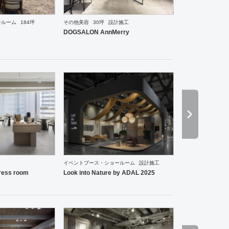
ールーム
184坪
その他美容
30坪
設計施工
ーメン・そば・うどん
焼肉・中華料理・韓国料理
オフィス
イベントブース・ショールーム
エ
DOGSALON AnnMerry
イベントブース・ショールーム
設計施工
ーメン・そば・うどん
和食・寿司
その他
オフィス
イベントブース・ショールーム
エント
ess room
Look into Nature by ADAL 2025