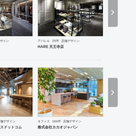
ザイン
アパレル
25坪
店舗デザイン
・ショールーム
エントランス
ワーキングスペース
その他
ホテル
ブライダル
その他
ア
HARE 天王寺店
店舗デザイン
オフィス
184坪
店舗デザイン
食・寿司
焼肉・中華料理・韓国料理
その他
オフィス
イベントブース・ショールーム
エン
スドットコム
株式会社カカオジャパン