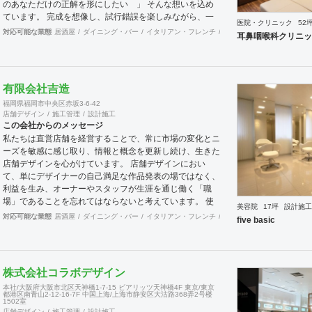
のあなただけの正解を形にしたい 」 そんな想いを込め
ています。 完成を想像し、試行錯誤を楽しみながら、 ​一
医院・クリニック
52
緒にワクワクしたいと思っています。
対応可能な業態
居酒屋
ダイニング・バー
イタリアン・フレンチ
カフェ・パン・ケーキ
ラ
耳鼻咽喉科クリニッ
有限会社吉造
福岡県福岡市中央区赤坂3-6-42
店舗デザイン
施工管理
設計施工
この会社からのメッセージ
私たちは直営店舗を経営することで、常に市場の変化とニ
ーズを敏感に感じ取り、情報と概念を更新し続け、生きた
店舗デザインを心がけています。 店舗デザインにおい
て、単にデザイナーの自己満足な作品発表の場ではなく、
利益を生み、オーナーやスタッフが生涯を通じ働く「職
場」であることを忘れてはならないと考えています。 使
美容院
17坪
設計施工
いやすく、そして居心地がよく、時代の流れに左右されな
対応可能な業態
居酒屋
ダイニング・バー
イタリアン・フレンチ
カフェ・パン・ケーキ
ラ
five basic
い強さを持った店舗デザインを私たちは提案します。 ま
た、グループ会社に不動産事業と開業コンサルティング事
業をそなえており、テナント・出店地選びや資金調達から
実践に基づいたサポートが可能です。 まずはお気軽に、
株式会社コラボデザイン
ご相談ください。
本社/大阪府大阪市北区天神橋1-7-15 ビアリッツ天神橋4F 東京/東京
都港区南青山2-12-16-7F 中国上海/上海市静安区大沽路368弄2号楼
1502室
店舗デザイン
施工管理
設計施工