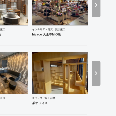
施工
インテリア・雑貨
設計施工
店
bivaco 天王寺MiO店
ントランス
塾・学校
その他
薬局
スポーツ・ジム
その他
アパレル
インテリア・雑貨
管理
オフィス
施工管理
ホテル
ブライダル
アパレル
インテリア・雑貨
美容院
サロン
居酒屋
ダイニング・バー
某オフィス