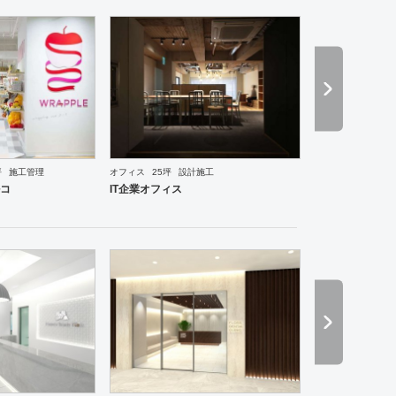
坪
施工管理
オフィス
25坪
設計施工
ーメン・そば・うどん
和食・寿司
焼肉・中華料理・韓国料理
オフィス
イベントブース・ショ
ルコ
IT企業オフィス