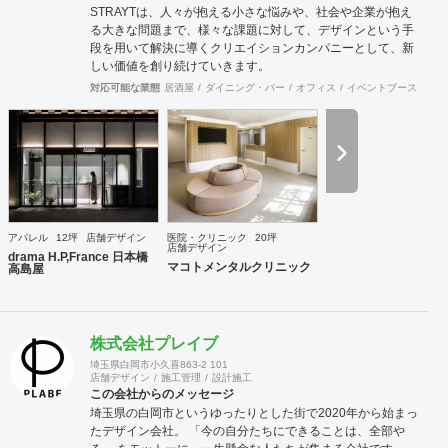
STRAYTは、人々が抱える小さな悩みや、社会や企業が抱え
る大きな問題まで、様々な課題に対して、デザインという手
段を用いて解決に導くクリエイションカンパニーとして、新
しい価値を創り続けていきます。
対応可能な業態
居酒屋
ダイニング・バー
オフィス
イベントブース・ショ
アパレル
12坪
店舗デザイン
医院・クリニック
20坪
店舗デザイン
drama H.P,France 日本橋
マコトメンタルクリニック
高島屋
株式会社プレイブ
埼玉県白岡市小久喜863-2 101
店舗デザイン
施工管理
設計施工
この会社からのメッセージ
埼玉県の白岡市というゆったりとした街で2020年から始まっ
たデザイン会社。 「今の自分たちにできることは、全部や