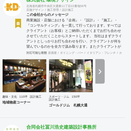
北海道札幌市中央区大通東11丁目22番地56号
店舗デザイン
施工管理
設計施工
この会社からのメッセージ
商業施設・店舗における『企画』・『設計』・『施工』・
『コンサルティング』を一貫して行っております。すべては
クライアント（お客様）とご納得いただくまでお打ち合わせ
させていただくことからスタートします。 当社はまずクライ
アントとしっかりお打ち合わせを行い、クライアントが何を
望んでいるのかを全力で汲み取ります。またクライアントが
思い描いていることをどのように表現していいのかお困りの
対応可能な業態
居酒屋
ダイニング・バー
イタリアン・フレンチ
カフェ・
ときは、お打ち合せ時クライアントからのご要望をこれまで
培ってきた当社ならではのノウハウでご提案いたします。
趣味・文化
110坪
設計施工
スポーツ・ジム
150坪
設計施工
地域物産コーナー
ゴールドジム 札幌大通
合同会社冨川浩史建築設計事務所