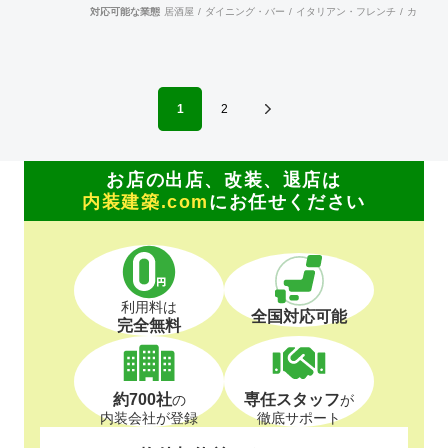
対応可能な業態
居酒屋
ダイニング・バー
イタリアン・フレンチ
カフェ・
1
2
お店の出店、改装、退店は
内装建築.com
にお任せください
利用料は
全国対応可能
完全無料
約700社
専任スタッフ
の
が
内装会社が登録
徹底サポート