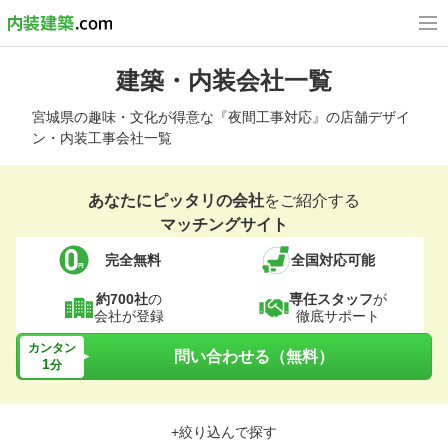
建築・内装会社一覧
宮城県の趣味・文化が得意な『夜間工事対応』の店舗デザイ
ン・内装工事会社一覧
あなたにピッタリの会社
をご紹介する
マッチングサイト
完全無料
全国対応可能
約700社
の
専任スタッフ
が
会社が登録
徹底サポート
カンタン
問い合わせる（無料）
1
分
+絞り込んで探す