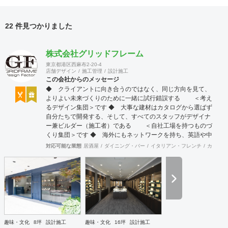
22 件見つかりました
株式会社グリッドフレーム
東京都港区西麻布2-20-4
店舗デザイン
施工管理
設計施工
この会社からのメッセージ
◆ クライアントに向き合うのではなく、同じ方向を見て、
よりよい未来づくりのために一緒に試行錯誤する ＜考え
るデザイン集団＞です ◆ 大事な建材はカタログから選ばず
自分たちで開発する、そして、すべてのスタッフがデザイナ
ー兼ビルダー（施工者）である ＜自社工場を持つものづ
くり集団＞です ◆ 海外にもネットワークを持ち、英語や中
国語に堪能なスタッフたちが、海外から国内への出店をスム
対応可能な業態
居酒屋
ダイニング・バー
イタリアン・フレンチ
カフェ・
ーズに実現させる ＜国境のない設計集団＞です 設計施
工案件、設計＋造作物の案件、施工案件、造作物制作など、
多様な請負形態が可能です。工場では金属を中心にさまざま
な素材を用いた制作が可能で、例えば通常デザイン性とは無
縁な特定防火設備（鉄扉）などにも高いデザイン性を施すこ
とも可能です。 GRIDFRAME とりかえのきかない空間
https://gridframe.co.jp/ Synes(シネス) 霧のようなやわらか
な空間 http://synes.jp/ SOTOCHIKU 時間の蓄積を取り
趣味・文化
8坪
設計施工
趣味・文化
16坪
設計施工
込む空間 https://sotochiku.com/