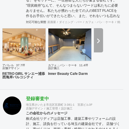
る」 をモットーに、一生懸命な人たちが集まる会社です。
“現状維持”なんて、そんなつまらないワードは私たちに必要
ありません。 私たちが携わった全ての人のBEST PLACEを
作るお手伝いができたらと思い、 また、それをいつも忘れな
いためにもPLABE-プレイブ-という社名にしました。 内装設
対応可能な業態
居酒屋
ダイニング・バー
カフェ・パン・ケーキ
焼肉・中
計・施工、リノベーション、家具製作、印刷物・WEBサイト
制作などデザインできるもの全てお任せください。
アパレル
37.7坪
カフェ・パン・ケーキ
11.4坪
店舗デザイン
設計施工
RETRO GIRL サンエー浦添
Inner Beauty Cafe Darm
西海岸パルコシティ
登録審査中
埼玉県さいたま市北区宮原町 3-381-1 宮原ビル3F
店舗デザイン
施工管理
設計施工
この会社からのメッセージ
株式会社リディアは店舗工事、建築工事やリフォームの設
計、施工、請負を行っている埼玉の建築会社です。 店舗づく