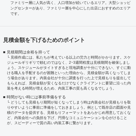
ファミリー層に人気が高く、人口増加が続いているエリア。大型ショッピ
ングセンターがあり、ファミリー層を中心にした出店におすすめのエリア
です。
見積金額を下げるためのポイント
見積期間は余裕を持って
見積作成には、私たちが考えている以上の労力と時間がかかります。スケ
ジュールギリギリで頼むのではなく、2~3週間程度は見積期間を確保しまし
ょう。スケジュールがタイトすぎると現地調査が十分にできない、すぐに動
ける職人を手配するのが困難といった理由から、見積金額が高くなってしま
う場合があります。内装会社が十分に調査を行った上で見積もりを提出して
もらえれば、見積金額が安くなるだけでなくクライアントに要望に沿った内
装を考える時間が増えるため、内装工事の質も高くなるでしょう。
時間がない時には事前準備をする
どうしても見積もり期間が短くなってしまう時は内装会社が見積もりを取
りやすいように事前に準備をしておきましょう。例として既存店の図面や見
積のデータを提供する、見積もりフォーマットをあらかじめ用意しておくな
ど、内装会社への負担を下げ、円滑なコミュニケーションを心がけること
が、スピーディーで質の高い内装工事に繋がります。