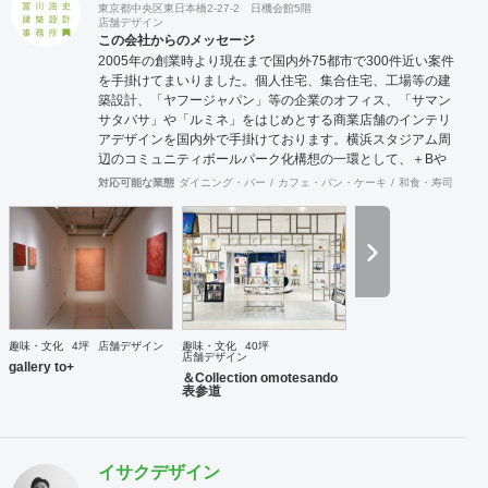
東京都中央区東日本橋2-27-2 日機会館5階
店舗デザイン
この会社からのメッセージ
2005年の創業時より現在まで国内外75都市で300件近い案件
を手掛けてまいりました。個人住宅、集合住宅、工場等の建
築設計、「ヤフージャパン」等の企業のオフィス、「サマン
サタバサ」や「ルミネ」をはじめとする商業店舗のインテリ
アデザインを国内外で手掛けております。横浜スタジアム周
辺のコミュニティボールパーク化構想の一環として、＋Bや
THEBAYS等の空間群のデザインにも参画。各種クリエイタ
対応可能な業態
ダイニング・バー
カフェ・パン・ケーキ
和食・寿司
オフ
ーとの協業も多く、活動内容は多分野多岐に渡ります。設計
を目的ではなく手段と捉えておりますが、初めての事にチャ
レンジする方々から御相談頂く事も多く、設計に入る前の構
想段階のコンサルティングからデザイン・設計監理までを一
貫して手掛けることもできます。
趣味・文化
4坪
店舗デザイン
趣味・文化
40坪
店舗デザイン
gallery to+
＆Collection omotesando
表参道
イサクデザイン