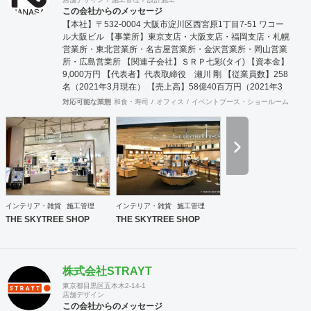
この会社からのメッセージ
【本社】〒532-0004 大阪市淀川区西宮原1丁目7-51 ワコー
ル大阪ビル 【事業所】東京支店・大阪支店・福岡支店・札幌
営業所・東北営業所・名古屋営業所・金沢営業所・岡山営業
所・広島営業所 【関連子会社】ＳＲＰ七彩(タイ) 【資本金】
9,000万円 【代表者】代表取締役 瀬川 剛 【従業員数】258
名（2021年3月現在） 【売上高】58億40百万円（2021年3
月期） 【主要得意先】全国主要百貨店、アパレルメーカー、
対応可能な業態
和食・寿司
オフィス
イベントブース・ショールーム
エン
問屋、各種専門店、 全国主要ファッションチ
ェーン店、デザイン設計事務所、各種学校、病医院な
ど
インテリア・雑貨
施工管理
インテリア・雑貨
施工管理
THE SKYTREE SHOP
THE SKYTREE SHOP
株式会社STRAYT
東京都目黒区五本木2-14-1
店舗デザイン
この会社からのメッセージ