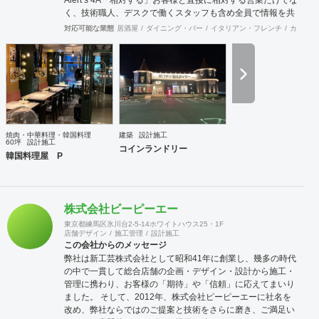
く、技術職人、デスクで働くスタッフも含め全員で情報を共
有し確かな物を供給します。「歩み寄る」問題解決のために
対応可能な業態
居酒屋
ダイニング・バー
イタリアン・フレンチ
カフェ・
は双方が歩み寄ることが大切です。どんな些細な事でも結構
ですので先ずはご相談下さい。互いに歩み寄りましょう。
「歩き出す」これまでお客様の理想を最後まで形にして歩み
続けて来ました。ここから新しい一歩を共に歩き始めましょ
う。「溢れ出る」希望と活気に満ち溢れたお店に沢山の人が
溢れる事が私共の望む何よりの幸せです。 店舗内装工事・新
築工事・飲食、インドアゴルフ等の店舗開発コンサルタント
／全国47都道府県に多数の加盟拠点あり
焼肉・中華料理・韓国料理
建築
設計施工
60坪
設計施工
コインランドリー
韓国料理屋 P
株式会社ビーピーエー
東京都練馬区氷川台2-5-14ホワイトハウス25・1F
店舗デザイン
施工管理
設計施工
この会社からのメッセージ
弊社は新工芸株式会社として昭和41年に創業し、幾多の時代
の中で一貫して総合店舗の企画・デザイン・設計から施工・
管理に携わり、お客様の「期待」や「信頼」に応えてまいり
ました。 そして、2012年、株式会社ピーピーエーに社名を
改め、弊社ならではのご提案と技術をさらに磨き、ご満足い