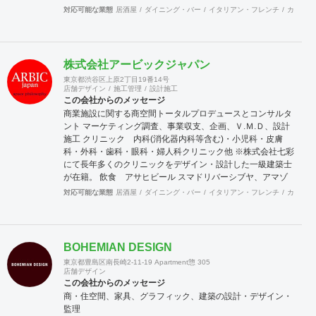
フェッショナルにお任せください。 ■デザイン/設計 社内にデ
対応可能な業態
居酒屋
ダイニング・バー
イタリアン・フレンチ
カフェ・
ザイン設計チームを擁しております。 お客様のご希望に合わ
せてフレキシブルに対応し、 視覚的にも機能的にも満足頂け
る提案を心掛けています。 ■建築施工 お客様の要望、デザイ
ン、コスト、品質、作業効率など、 多岐にわたる視点から最
株式会社アービックジャパン
善の施工方法を検討し実行していきます。
東京都渋谷区上原2丁目19番14号
店舗デザイン
施工管理
設計施工
この会社からのメッセージ
商業施設に関する商空間トータルプロデュースとコンサルタ
ント マーケティング調査、事業収支、企画、Ｖ.Ｍ.Ｄ、設計
施工 クリニック 内科(消化器内科等含む)・小児科・皮膚
科・外科・歯科・眼科・婦人科クリニック他 ※株式会社七彩
にて長年多くのクリニックをデザイン・設計した一級建築士
が在籍。 飲食 アサヒビール スマドリバーシブヤ、アマゾ
ン物流センター社員食堂、すしざんまい他 物販 アパレル
対応可能な業態
居酒屋
ダイニング・バー
イタリアン・フレンチ
カフェ・
(アンダーアーマー他)、宝飾、コスメ、雑貨、スイーツ他 フ
ィットネス ホットヨガ(LAVA)、ピラティス、ボクササイズ
他 その他 保育園、デイケア施設、オフィス、サウナ等
BOHEMIAN DESIGN
ＨＰはこちらを御覧ください。 http://www.arbic-jp.com 実績
東京都豊島区南長崎2-11-19 Apartment惣 305
集 https://sales-crowd.jp/doc_uploadfile/株式会社アービック
店舗デザイン
ジャパン会社概要_1745468421.pdf
この会社からのメッセージ
商・住空間、家具、グラフィック、建築の設計・デザイン・
監理