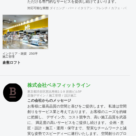
ただける専門的なサービスを提供し続けてまいります。
対応可能な業態
ダイニング・バー
イタリアン・フレンチ
カフェ・パン・ケ
インテリア・雑貨
250坪
施工管理
倉敷ロフト
株式会社ベネフィットライン
東京都渋谷区恵比寿南1-1-9 岩徳ビル5F
店舗デザイン
施工管理
設計施工
この会社からのメッセージ
お客様に最高品質の空間と喜びをご提供します。 私達は空間
創りをサービス業と考えております。 お客様のニーズを的確
に把握し、 デザイン力、コスト競争力、高い施工品質を武器
に、 満足度の高いサービスをご提供し続けます。 企画・意
匠・設計・施工・運用・保守まで、 堅実なチームワークと誠
実な姿勢でスピーディーに遂行いたします。 空間創りのプロ