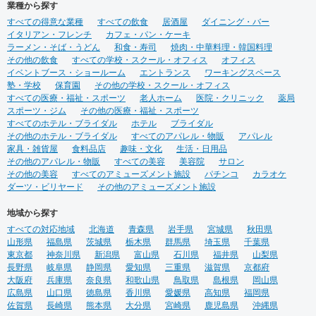
業種から探す
すべての得意な業種
すべての飲食
居酒屋
ダイニング・バー
イタリアン・フレンチ
カフェ・パン・ケーキ
ラーメン・そば・うどん
和食・寿司
焼肉・中華料理・韓国料理
その他の飲食
すべての学校・スクール・オフィス
オフィス
イベントブース・ショールーム
エントランス
ワーキングスペース
塾・学校
保育園
その他の学校・スクール・オフィス
すべての医療・福祉・スポーツ
老人ホーム
医院・クリニック
薬局
スポーツ・ジム
その他の医療・福祉・スポーツ
すべてのホテル・ブライダル
ホテル
ブライダル
その他のホテル・ブライダル
すべてのアパレル・物販
アパレル
家具・雑貨屋
食料品店
趣味・文化
生活・日用品
その他のアパレル・物販
すべての美容
美容院
サロン
その他の美容
すべてのアミューズメント施設
パチンコ
カラオケ
ダーツ・ビリヤード
その他のアミューズメント施設
地域から探す
すべての対応地域
北海道
青森県
岩手県
宮城県
秋田県
山形県
福島県
茨城県
栃木県
群馬県
埼玉県
千葉県
東京都
神奈川県
新潟県
富山県
石川県
福井県
山梨県
長野県
岐阜県
静岡県
愛知県
三重県
滋賀県
京都府
大阪府
兵庫県
奈良県
和歌山県
鳥取県
島根県
岡山県
広島県
山口県
徳島県
香川県
愛媛県
高知県
福岡県
佐賀県
長崎県
熊本県
大分県
宮崎県
鹿児島県
沖縄県