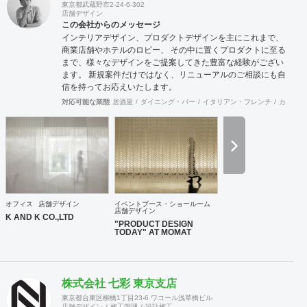
東京都武蔵野市2-24-6-302
店舗デザイン
この会社からのメッセージ
インテリアデザイン、プロダクトデザインを主にこれまで、
商業店舗やホテルのロビー、 その中に置くプロダクトに至る
まで、様々なデザインをご提案してきた豊富な経験がござい
ます。 新規案件だけではなく、リニューアルのご相談にも自
信を持ってお応えいたします。
対応可能な業態
居酒屋
ダイニング・バー
イタリアン・フレンチ
カフェ・
オフィス
店舗デザイン
イベントブース・ショールーム
店舗デザイン
K AND K CO.,LTD
"PRODUCT DESIGN
TODAY" AT MOMAT
株式会社 七彩 東京支店
東京都台東区柳橋1丁目23-6 ワコール浅草橋ビル
店舗デザイン
施工管理
設計施工