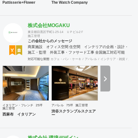
Pattisserie+Flower
The Watch Company
株式会社MOGAKU
東京都目黒区平町1-25-14 ＵＰビル2Ｆ
施工管理
この会社からのメッセージ
商業施設 オフィス空間 住空間 インテリアの企画・設計・
施工・監理 外装工事・ファサード工事 全国施工対応可能
対応可能な業態
カフェ・パン・ケーキ
アパレル
インテリア・雑貨
趣味・
イタリアン・フレンチ
25坪
アパレル
75坪
施工管理
施工管理
渋谷スクランブルスクエア
西麻布 イタリアン
ー
株式会社 環境デザイン