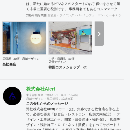
は、新たに始めるビジネスのスタートのお手伝いをさせて頂
く非常に重要な役割です。 事務所名でもあるコンママーク
は、目立たない存在でありながら、言葉と言葉をつなぎ合わ
対応可能な業態
居酒屋
ダイニング・バー
カフェ・パン・ケーキ
ラーメン
せ、文章が分かりやすくする手助けをします。 クライアント
の想い（理想）を形（現実）にする為の繋ぎ役となるデザイ
ン事務所でありたいという気持ちから、事務所名をコンマと
しました。 常に現場目線でデザインを考えています。 店舗
の工事スピードは非常に早く、着工から引き渡しまで非常に
タイトです。 現場が作られていく過程を見る中で、オーナー
様も『やっぱりこうしたい』というような意見変更も多々あ
ります。 タイトな工事期間の中でも、ご要望を可能な限り吸
居酒屋
30坪
店舗デザイン
生活・日用品
40坪
い上げ、最終的にご納得いただけるよう 軌道修正することを
店舗デザイン
髙松商店
大切にしています。
韓国コスメショップ qt
株式会社Alert
東京都台東区上野3-13-1 UJIEビル4階
店舗デザイン
施工管理
設計施工
この会社からのメッセージ
弊社株式会社alert(アラート)は、集客できる飲食店を作る上
で、必要な要素「飲食店・レストラン・店舗の内装設計・デ
ザイン・工事施工から、開業・資金調達・物件探し・店舗デ
ザイン・設計施工・ロゴ・ネット販促」をすべてサポート！
Alert’s 4A「相対する」お客様と直接に相対する営業だけでな