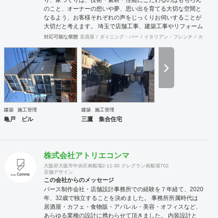
り、家づくりは、技術・素材・性能にこだわるのはもちろん
のこと、オーナーの想いや夢、思い出を育てる大切な空間と
なるよう、お客様それぞれの声をじっくりお伺いすることが
大切だと考えます。 埼玉で店舗工事、建築工事やリフォーム
をお考えの方はお気軽に私たちにご相談ください。
対応可能な業態
居酒屋
ダイニング・バー
イタリアン・フレンチ
カフェ・
建築
施工管理
建築
施工管理
亀戸 ビル
三鷹 集合住宅
株式会社アトリエコンマ
大阪府大阪市中央区南船場2-11-30 クレグラン南船場702
店舗デザイン
この会社からのメッセージ
パース制作会社・店舗設計事務所での経験を７年経て、2020
年、32歳で独立することを決めました。 事務所所属時代は
居酒屋・カフェ・食物販・アパレル・美容・オフィスなど、
あらゆる業種の設計に携わらせて頂きました。 内装設計と