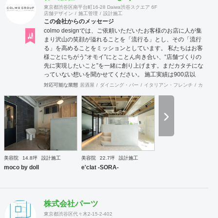
東京都渋谷区南平台町16-28 Daiwa渋谷スクエア 6F
店舗デザイン
施工管理
設計施工
この会社からのメッセージ
colmo designでは、ご依頼いただいたお客様のお店に人が集
まり沢山の笑顔が溢れることを「流行る」とし、その「流行
る」を高めることをミッションとしています。 私たちは​​お客
様ごとにちがう“オモイ”にとことん向き合い、“店舗づくりの
先に実現したいこと”を一緒に創り上げます。まだカタチにな
っていない想いを聞かせてください。 施工実績は900店以
上。 グループ会社で直営美容室を13店舗を運営をしており
対応可能な業態
居酒屋
ダイニング・バー
イタリアン・フレンチ
カフェ・
ますので、経験をもとにデザイン性と機能性を兼ね備えたご
提案をいたします。 ◉サービス ①テナント紹介サポート ②顧
客ターゲット・マーケティング調査 ③資金調達サポート ④
美容業界専門のデザイン提案 ⑤自社施工 ⑥ブランディング
のための販促ツール ⑦お客様により沿ったアフターフォロー
まずはご相談やお話だけでも構いません。 お気軽にお問合せ
くださいませ！
美容院
14.8坪
設計施工
美容院
22.7坪
設計施工
moco by doll
e'clat -SORA-
株式会社パーツ
東京都渋谷区代々木2-15-2-402