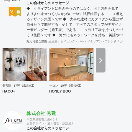
この会社からのメッセージ
◆ クライアントに向き合うのではなく、同じ方向を見て、
よりよい未来づくりのために一緒に試行錯誤する ＜考え
るデザイン集団＞です ◆ 大事な建材はカタログから選ばず
自分たちで開発する、そして、すべてのスタッフがデザイナ
ー兼ビルダー（施工者）である ＜自社工場を持つものづ
くり集団＞です ◆ 海外にもネットワークを持ち、英語や中
国語に堪能なスタッフたちが、海外から国内への出店をスム
対応可能な業態
居酒屋
ダイニング・バー
イタリアン・フレンチ
カフェ・
ーズに実現させる ＜国境のない設計集団＞です 設計施
工案件、設計＋造作物の案件、施工案件、造作物制作など、
多様な請負形態が可能です。工場では金属を中心にさまざま
な素材を用いた制作が可能で、例えば通常デザイン性とは無
縁な特定防火設備（鉄扉）などにも高いデザイン性を施すこ
とも可能です。 GRIDFRAME とりかえのきかない空間
https://gridframe.co.jp/ Synes(シネス) 霧のようなやわらか
な空間 http://synes.jp/ SOTOCHIKU 時間の蓄積を取り
美容院
37坪
設計施工
サロン
10坪
設計施工
込む空間 https://sotochiku.com/
HACO+
HONEY BOO
株式会社 秀建
千葉県浦安市北栄4-9-4
店舗デザイン
施工管理
設計施工
この会社からのメッセージ