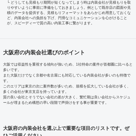
どうしても見積もり期間が短くなってしまう時は内装会社が見積もりを取
りやすいように事前に準備をしておきましょう。例として既存店の図面や見
積のデータを提供する、見積もりフォーマットをあらかじめ用意しておくな
ど、内装会社への負担を下げ、円滑なコミュニケーションを心がけること
が、スピーディーで質の高い内装工事に繋がります。
大阪府の内装会社選びのポイント
大阪では収益性を重視する傾向が強いため、1社特命の案件が首都圏に比べると
多いです。
また大阪だけでなく京都や名古屋にも対応している内装会社が多いのも特徴で
す。
このエリアは東京の次に案件数が多いため、規模を拡大している会社が多く、
多くの会社が東京支店を持っています。
質の良い会社とそうでない会社の差が大きく、繁忙期は良い会社からスケジュ
ールが埋まるため構想の早い段階で声掛けをする事が重要です。
大阪府の内装会社を選ぶ上で重要な項目のリストです。ぜ
ひご活用ください。