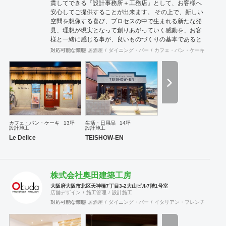
貫してできる『設計事務所＋工務店』として、お客様へ
安心してご提供することが出来ます。 その上で、新しい
空間を想像する喜び、プロセスの中で生まれる新たな発
見、理想が現実となって創りあがっていく感動を、お客
様と一緒に感じる事が、良いものづくりの基本であると
考えています。 また、人それぞれに個性があるように、
対応可能な業態
居酒屋
ダイニング・バー
カフェ・パン・ケーキ
ラーメ
「自分らしさ」を 建築空間にも、お求めになる方の、お
力添えになればと思っております。
カフェ・パン・ケーキ
13坪
生活・日用品
14坪
設計施工
設計施工
Le Delice
TEISHOW-EN
株式会社奥田建築工房
大阪府大阪市北区天神橋7丁目3-2大山ビル7階1号室
店舗デザイン
施工管理
設計施工
対応可能な業態
居酒屋
ダイニング・バー
イタリアン・フレンチ
カフェ