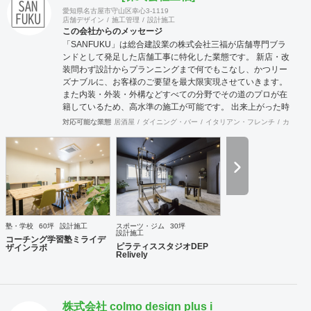
ング」や「ブランディング」、「設計・施工」一式、
愛知県名古屋市守山区幸心3-1119
「広告(集客)」等、別々の会社に発注しなければならな
店舗デザイン
施工管理
設計施工
かった業務をワンストップでサポートできるのが、プロ
この会社からのメッセージ
ジェクト・マネージメント会社である弊社の強みです。
「SANFUKU」は総合建設業の株式会社三福が店舗専門ブラ
プロジェクト・マネージメント会社として、ストーリー
ンドとして発足した店舗工事に特化した業態です。 新店・改
性を持った複合的な戦略の提案と、建設業界の垣根を超
装問わず設計からプランニングまで何でもこなし、かつリー
えた付加価値創造で、クライアント様の繁盛をお手伝い
ズナブルに、お客様のご要望を最大限実現させていきます。
させていただきます。
また内装・外装・外構などすべての分野でその道のプロが在
籍しているため、高水準の施工が可能です。 出来上がった時
に綺麗なのは当たり前！腕の良さは年数が経てば経つほど実
対応可能な業態
居酒屋
ダイニング・バー
イタリアン・フレンチ
カフェ・
感できます。 そして、SANFUKUの職人は施工力だけでなく
コミニケーション力に優れています。 お客様が安心してオー
プンできるようきめ細やかな対応を心がけています。
塾・学校
60坪
設計施工
スポーツ・ジム
30坪
設計施工
コーチング学習塾ミライデ
ピラティススタジオDEP
ザインラボ
Relively
株式会社 colmo design plus i