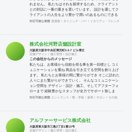
れません。 私たちはそれを探求するため、クライアント
との対話に一番の重きを置いています。 設計を通してク
ライアントの人生をより豊かで潤いのあるものにできる
よう、 精一杯取り組んで参ります。また、私たち櫻井建
対応可能な業態
居酒屋
ダイニング・バー
イタリアン・フレンチ
カフェ
築事務所が手がけるのは建築設計だけではありません。
インテリアデザインやファニチャ、グラフィックデザイ
ン等、 建築に関する分野にとらわれないデザイン活動を
展開しています。
株式会社河野店舗設計室
大阪府大阪市中央区博労町3-3-7 ビル博丈
店舗デザイン
施工管理
設計施工
この会社からのメッセージ
私たちは、お客様から信頼を得る事を第一目標とし コミ
ュニケーションを重ね 商品を引き立てる空間を創り上げ
ます。 私たちとお客様の間に繋がりができ そこに訪れた
人々にまた繋がりができていく。 そんなコミュニケーシ
ョン空間を デザイン・設計・施工、そしてアフターフォ
ローまで 経験豊かなスタッフが全力でサポート致しま
す。
対応可能な業態
エントランス
塾・学校
薬局
サロン
その他
アルファーサービス株式会社
大阪府東大阪市三島3丁目1番15号
店舗デザイン
施工管理
設計施工