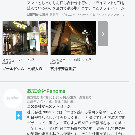
アントとしっかりお打ち合わせを行い、クライアントが何を
望んでいるのかを全力で汲み取ります。またクライアントが
思い描いていることをどのように表現していいのかお困りの
対応可能な業態
居酒屋
ダイニング・バー
イタリアン・フレンチ
カフェ・
ときは、お打ち合せ時クライアントからのご要望をこれまで
培ってきた当社ならではのノウハウでご提案いたします。
スポーツ・ジム
150坪
その他アパレル・物販
200坪
設計施工
設計施工
ゴールドジム 札幌大通
宮井平安堂書店
株式会社Panoma
東京都渋谷区東3-11-13 A-PLACE恵比寿東 8階
店舗デザイン
施工管理
設計施工
この会社からのメッセージ
株式会社Panomaでは「幸せを感じる場所を増やすことで、
明日が待ち遠しい社会をつくる。」を掲げており 内装の空間
デザインで、働く人・暮らす人達が日々幸福感をもって過ご
してもらい、笑顔で過ごす時間を増やす。 結果として世の中
の笑顔の総量を私たちが増やす、そんな仕事を通じて社会に