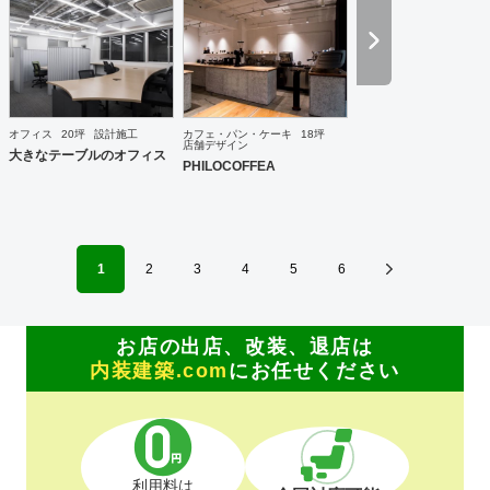
オフィス
20坪
設計施工
カフェ・パン・ケーキ
18坪
店舗デザイン
大きなテーブルのオフィス
PHILOCOFFEA
1
2
3
4
5
6
お店の出店、改装、退店は
内装建築.com
にお任せください
利用料は