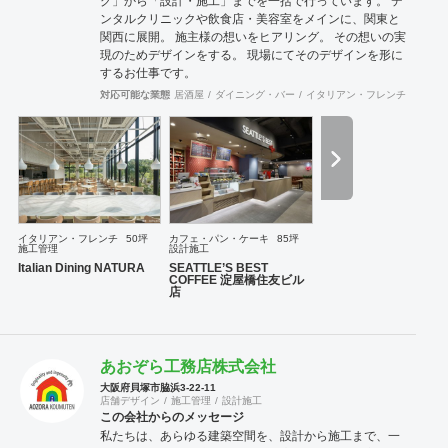
グ」から「設計・施工」までを一括で行っています。 デ
ンタルクリニックや飲食店・美容室をメインに、関東と
関西に展開。 施主様の想いをヒアリング。 その想いの実
現のためデザインをする。 現場にてそのデザインを形に
するお仕事です。
対応可能な業態
居酒屋
ダイニング・バー
イタリアン・フレンチ
カフェ
イタリアン・フレンチ
50坪
カフェ・パン・ケーキ
85坪
施工管理
設計施工
Italian Dining NATURA
SEATTLE’S BEST
COFFEE 淀屋橋住友ビル
店
あおぞら工務店株式会社
大阪府貝塚市脇浜3-22-11
店舗デザイン
施工管理
設計施工
この会社からのメッセージ
私たちは、あらゆる建築空間を、設計から施工まで、一