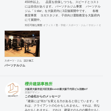
450件以上。 品質を担保しつつも、スピードとコスト
には自信があります。 パーソナルジム事業 パーソナル
ジム「１star」を大阪府内に3店舗展開中です。 各種
教室事業 ヨガスタジオ、子供向け運動教室を大阪府内
にて展開中。
対応可能な業態
オフィス
塾・学校
スポーツ・ジム
サロン
その他
スポーツ・ジム
設計施工
パーソナルジム
櫻井建築事務所
大阪府大阪市淀川区宮原4-4-63新大阪千代田ビル別館4Ｆ
店舗デザイン
この会社からのメッセージ
『建築には“何か”を変える力があると信じています』 そ
れは、クライアントの心かもしれません。 それは、街な
みかもしれません。 それは、建築そのものの概念かもし