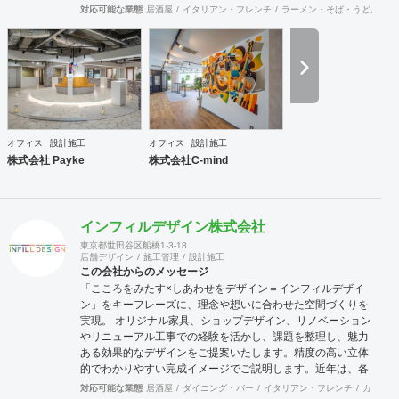
の規模やフェーズによって様々な課題をかかえています。ど
対応可能な業態
居酒屋
イタリアン・フレンチ
ラーメン・そば・うどん
和
のような課題を抱えているのかに向き合うことから始まり、
今後どのような事業戦略を描き、どのような組織になってい
きたいのか。それらを共有することがオフィスデザインのス
タートとなります。 また、オフィスはスタッフにとって一日
の大半を過ごす場所です。機能的かつ快適な空間を作ること
は精神的な安心やモチベーション・作業効率の向上に繋がっ
ていくでしょう。このように、経営面の課題と現場の声をし
っかりとヒアリングした上で、最善なオフィスづくりをご提
オフィス
設計施工
オフィス
設計施工
案させていただきます。
株式会社 Payke
株式会社C-mind
インフィルデザイン株式会社
東京都世田谷区船橋1-3-18
店舗デザイン
施工管理
設計施工
この会社からのメッセージ
「こころをみたす×しあわせをデザイン＝インフィルデザイ
ン」をキーフレーズに、理念や想いに合わせた空間づくりを
実現。 オリジナル家具、ショップデザイン、リノベーション
やリニューアル工事での経験を活かし、課題を整理し、魅力
ある効果的なデザインをご提案いたします。精度の高い立体
的でわかりやすい完成イメージでご説明します。近年は、各
地域の自治体様からエリア全体の構想や空き施設の有効利用
対応可能な業態
居酒屋
ダイニング・バー
イタリアン・フレンチ
カフェ・