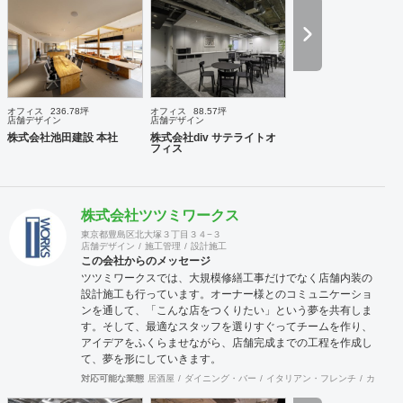
計・ランドスケープデザイン等の専門家と協働し、大規模建
築物や高度な設計にも対応致します。 ご要望に合わせて、設
計・デザインに加えて、予算管理・工程管理・別途工事の一
括管理等を含めたプロジェクトマネジメントを担い、ワンス
トップでのプロジェクト推進を行います。発注管理における
クライアントのご負担を軽減するとともに、第三者的な立場
からプロセスを適切に管理することで、クライアントの利益
オフィス
236.78坪
オフィス
88.57坪
に適うコスト管理と、工事品質の向上を実現致します。 ま
店舗デザイン
店舗デザイン
た、新規サービス立上げやリブランディングに際しては、空
株式会社池田建設 本社
株式会社div サテライトオ
フィス
間デザイン的な見地から事業企画やCI計画・デザインマニュ
アル作成等も提案させて頂きます。 海外案件や外資企業様案
件においては、英語での設計・PMサービスをご提供できる
体制を整えています。 ---------------------------------------------------
株式会社ツツミワークス
----------------------------------------------------------------------------------
---------------------------------- 商号： 株式会社ビスポー
東京都豊島区北大塚３丁目３４−３
店舗デザイン
施工管理
設計施工
クアーキテクツ / Bespoke architects Inc. 登録： 一
この会社からのメッセージ
級建築士事務所 東京都知事登録 第64040号
ツツミワークスでは、大規模修繕工事だけでなく店舗内装の
建築士賠償責任補償制度（公益社団法人 日本
設計施工も行っています。オーナー様とのコミュニケーショ
建築士連合会） 代表取締役： 丸島 潤 （一級建築士 / 管
ンを通して、「こんな店をつくりたい」という夢を共有しま
理建築士） 所在地： 〒152-0002 東京都目黒区目黒
す。そして、最適なスタッフを選りすぐってチームを作り、
本町 5-14-14-B1F TEL： 03-6452-4248
アイデアをふくらませながら、店舗完成までの工程を作成し
FAX： 03-6452-4249 創業： 2016年2月
て、夢を形にしていきます。
（法人設立：2020年9月） Webサイト: https://bspk.jp
対応可能な業態
居酒屋
ダイニング・バー
イタリアン・フレンチ
カフェ・