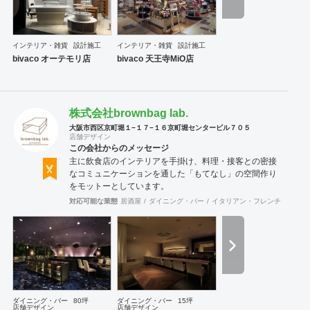
インテリア・雑貨
設計施工
インテリア・雑貨
設計施工
bivaco オーテモリ店
bivaco 天王寺MiO店
株式会社brownbag lab.
大阪市西区京町堀１−１７−１６京町堀センタービル７０５
店舗デザイン
この会社からのメッセージ
主に飲食店のインテリアを手掛け、料理・接客との密接
なコミュニケーションを通した「もてなし」の空間作り
をモットーとしています。
対応可能な業態
居酒屋
ダイニング・バー
イタリアン・フレンチ
カフェ
ダイニング・バー
80坪
ダイニング・バー
15坪
店舗デザイン
店舗デザイン