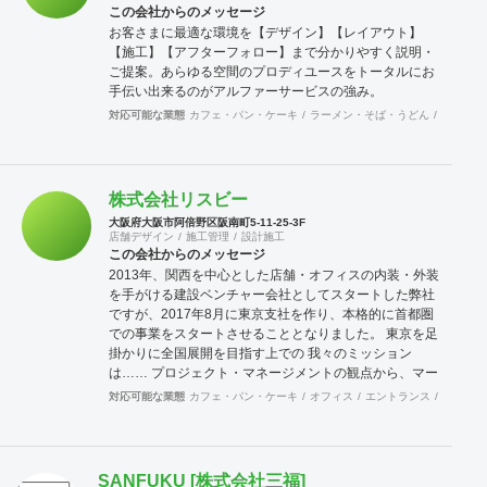
この会社からのメッセージ
お客さまに最適な環境を【デザイン】【レイアウト】
【施工】【アフターフォロー】まで分かりやすく説明・
ご提案。あらゆる空間のプロディユースをトータルにお
手伝い出来るのがアルファーサービスの強み。
対応可能な業態
カフェ・パン・ケーキ
ラーメン・そば・うどん
和食・寿
株式会社リスビー
大阪府大阪市阿倍野区阪南町5-11-25-3F
店舗デザイン
施工管理
設計施工
この会社からのメッセージ
2013年、関西を中心とした店舗・オフィスの内装・外装
を手がける建設ベンチャー会社としてスタートした弊社
ですが、2017年8月に東京支社を作り、本格的に首都圏
での事業をスタートさせることとなりました。 東京を足
掛かりに全国展開を目指す上での 我々のミッション
は…… プロジェクト・マネージメントの観点から、マー
ケティング・ファイナンスから施工・管理、広告（集
対応可能な業態
カフェ・パン・ケーキ
オフィス
エントランス
塾・学校
客）まで、問題解決のためにカスタマイズしたソリュー
ションを用い、クライアント様のカスタマーエンゲージ
メントを最適化するためのお手伝いをさせていただくこ
と。 従来、「資金調達プランニング」から「マーケティ
SANFUKU [株式会社三福]