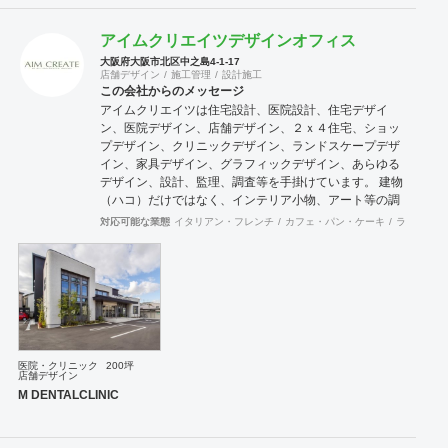
アイムクリエイツデザインオフィス
大阪府大阪市北区中之島4-1-17
店舗デザイン
施工管理
設計施工
この会社からのメッセージ
アイムクリエイツは住宅設計、医院設計、住宅デザイ
ン、医院デザイン、店舗デザイン、２ｘ４住宅、ショッ
プデザイン、クリニックデザイン、ランドスケープデザ
イン、家具デザイン、グラフィックデザイン、あらゆる
デザイン、設計、監理、調査等を手掛けています。 建物
（ハコ）だけではなく、インテリア小物、アート等の調
達も含めクライアントのサポートをさせていただきま
対応可能な業態
イタリアン・フレンチ
カフェ・パン・ケーキ
ラーメン・
す。
医院・クリニック
200坪
店舗デザイン
M DENTALCLINIC