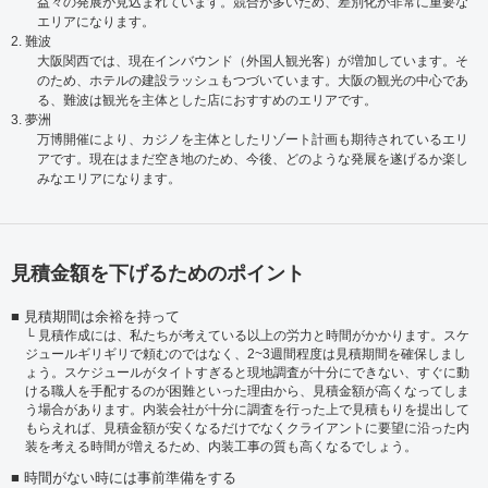
益々の発展が見込まれています。競合が多いため、差別化が非常に重要な
エリアになります。
2. 難波
大阪関西では、現在インバウンド（外国人観光客）が増加しています。そ
のため、ホテルの建設ラッシュもつづいています。大阪の観光の中心であ
る、難波は観光を主体とした店におすすめのエリアです。
3. 夢洲
万博開催により、カジノを主体としたリゾート計画も期待されているエリ
アです。現在はまだ空き地のため、今後、どのような発展を遂げるか楽し
みなエリアになります。
見積金額を下げるためのポイント
見積期間は余裕を持って
見積作成には、私たちが考えている以上の労力と時間がかかります。スケ
ジュールギリギリで頼むのではなく、2~3週間程度は見積期間を確保しまし
ょう。スケジュールがタイトすぎると現地調査が十分にできない、すぐに動
ける職人を手配するのが困難といった理由から、見積金額が高くなってしま
う場合があります。内装会社が十分に調査を行った上で見積もりを提出して
もらえれば、見積金額が安くなるだけでなくクライアントに要望に沿った内
装を考える時間が増えるため、内装工事の質も高くなるでしょう。
時間がない時には事前準備をする