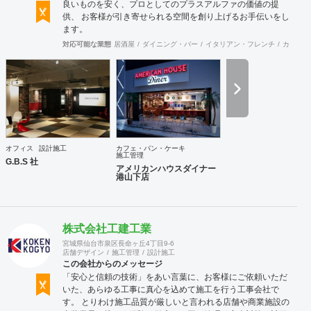
良いものを安く、プロとしてのプラスアルファの価値の提
供、 お客様が引き寄せられる空間を創り上げるお手伝いをし
ます。
対応可能な業態
居酒屋
ダイニング・バー
イタリアン・フレンチ
カフェ・
オフィス
設計施工
カフェ・パン・ケーキ
施工管理
G.B.S 社
アメリカンハウスダイナー
港山下店
株式会社工建工業
宮城県仙台市泉区長命ヶ丘4丁目9-6
店舗デザイン
施工管理
設計施工
この会社からのメッセージ
「安心と信頼の技術」をあい言葉に、お客様にご依頼いただ
いた、あらゆる工事に真心を込めて施工を行う工事会社で
す。 とりわけ施工品質が厳しいと言われる店舗や商業施設の