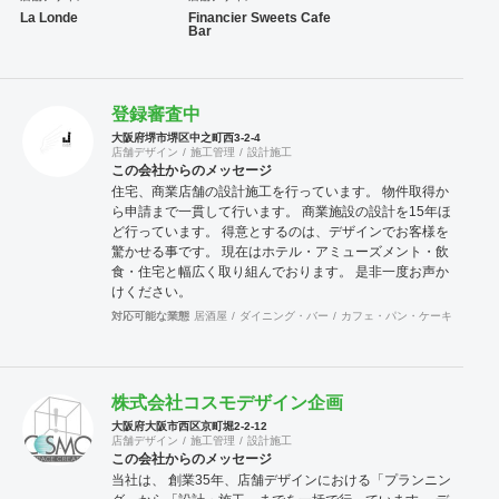
La Londe
Financier Sweets Cafe
Bar
登録審査中
大阪府堺市堺区中之町西3-2-4
店舗デザイン
施工管理
設計施工
この会社からのメッセージ
住宅、商業店舗の設計施工を行っています。 物件取得か
ら申請まで一貫して行います。 商業施設の設計を15年ほ
ど行っています。 得意とするのは、デザインでお客様を
驚かせる事です。 現在はホテル・アミューズメント・飲
食・住宅と幅広く取り組んでおります。 是非一度お声か
けください。
対応可能な業態
居酒屋
ダイニング・バー
カフェ・パン・ケーキ
和食・
株式会社コスモデザイン企画
大阪府大阪市西区京町堀2-2-12
店舗デザイン
施工管理
設計施工
この会社からのメッセージ
当社は、 創業35年、店舗デザインにおける「プランニン