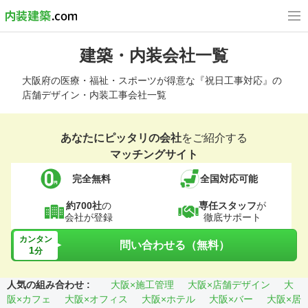
建築・内装会社一覧
大阪府の医療・福祉・スポーツが得意な『祝日工事対応』の
店舗デザイン・内装工事会社一覧
あなたにピッタリの会社
をご紹介する
マッチングサイト
完全無料
全国対応可能
約700社
の
専任スタッフ
が
会社が登録
徹底サポート
カンタン
問い合わせる（無料）
1
分
人気の組み合わせ :
大阪×施工管理
大阪×店舗デザイン
大
阪×カフェ
大阪×オフィス
大阪×ホテル
大阪×バー
大阪×居