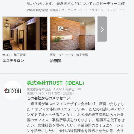
認いただけます。 懸念箇所などについてもスピーディーに確
認、修正できます。 店舗内装のみならず、当社の店舗繁盛応
対応可能な業態
居酒屋
ダイニング・バー
イタリアン・フレンチ
カフェ・
援団は店舗にまつわることは何でも相談に応じます。 食材業
者、機器業者、プレスリリースなど何でもご相談ください。
サロン
施工管理
医院・クリニック
施工管理
エステサロン
治療院
株式会社TRUST（IDEAL）
東京都多摩市山王下1-12-12 福満ビル2F
店舗デザイン
施工管理
設計施工
この会社からのメッセージ
「経営者が選ぶオフィスデザイン会社No.1」獲得いたしまし
た！ オフィス移転やリニューアルを、ただの引越しやデザイ
ン変更で終わらせることなく、お客様の経営課題にあった最
善のオフィス・事務所環境をつくります。 離職率を低下させ
たい、女性社員を増やしたい、事業部間のコミュニケーショ
ンを活発にしたい、会社の経営理念を浸透させたい等、会社