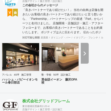
店舗デザイン
施工管理
設計施工
この会社からのメッセージ
「良きパートナーであり続けたい！」 当社の由来は店舗を開
きたいお客様の良きパートナーであり続けたいと言う想いか
ら、「Partnership」パートナーシップの前述「Part」からパ
ーツと名付けました。 店舗開発・店舗設計・施工・アフター
フォローまで、お客様の良きパートナーであることをお約束
いたします。 ポジティブは人に伝わります。 伝わったポジ
ティブが幸せを呼び込み、呼び込んだ幸せが、さらに大きな
対応可能な業態
居酒屋
ダイニング・バー
イタリアン・フレンチ
カフェ・
幸せとなって返って来る。 500店以上のOPENを見届けた当
社ならではの実績をご確認下さい。 <a
href="https://www.partsinc.co.jp/">https://www.partsinc.co.jp/</a>
アパレル
40坪
施工管理
塾・学校
50坪
設計施工
ハッシュ・パピーイオンモ
英会話イーオン 藤沢OPA
ール春日部店
校
株式会社グリッドフレーム
東京都港区西麻布2-20-4
店舗デザイン
施工管理
設計施工