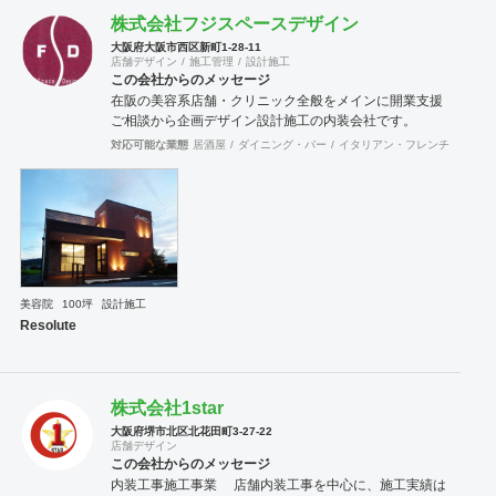
株式会社フジスペースデザイン
大阪府大阪市西区新町1-28-11
店舗デザイン
施工管理
設計施工
この会社からのメッセージ
在阪の美容系店舗・クリニック全般をメインに開業支援
ご相談から企画デザイン設計施工の内装会社です。
対応可能な業態
居酒屋
ダイニング・バー
イタリアン・フレンチ
カフェ
美容院
100坪
設計施工
Resolute
株式会社1star
大阪府堺市北区北花田町3-27-22
店舗デザイン
この会社からのメッセージ
内装工事施工事業 店舗内装工事を中心に、施工実績は