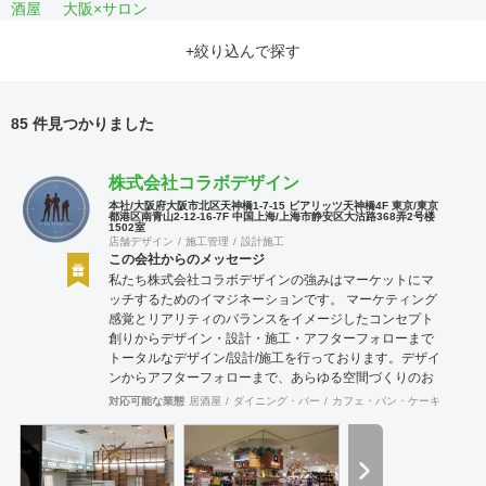
酒屋
大阪×サロン
+絞り込んで探す
85 件見つかりました
株式会社コラボデザイン
本社/大阪府大阪市北区天神橋1-7-15 ビアリッツ天神橋4F 東京/東京
都港区南青山2-12-16-7F 中国上海/上海市静安区大沽路368弄2号楼
1502室
店舗デザイン
施工管理
設計施工
この会社からのメッセージ
私たち株式会社コラボデザインの強みはマーケットにマ
ッチするためのイマジネーションです。 マーケティング
感覚とリアリティのバランスをイメージしたコンセプト
創りからデザイン・設計・施工・アフターフォローまで
トータルなデザイン/設計/施工を行っております。デザイ
ンからアフターフォローまで、あらゆる空間づくりのお
手伝いを全国規模で実施できます。上海にもオフィスが
対応可能な業態
居酒屋
ダイニング・バー
カフェ・パン・ケーキ
和食・
ございますので、中国での実施も可能です。