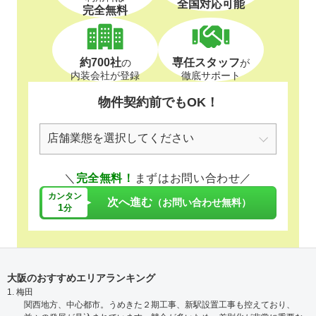
全国対応可能
完全無料
約700社
専任スタッフ
の
が
内装会社が登録
徹底サポート
物件契約前でもOK！
＼
完全無料！
まずはお問い合わせ／
カンタン
次へ進む
（お問い合わせ無料）
1
分
大阪のおすすめエリアランキング
1. 梅田
関西地方、中心都市。うめきた２期工事、新駅設置工事も控えており、