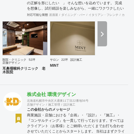
の正解を形にしたい 」 そんな想いを込めています。 完成
を想像し、試行錯誤を楽しみながら、 ​一緒にワクワクしたい
と思っています。
対応可能な業態
居酒屋
ダイニング・バー
イタリアン・フレンチ
カフェ・
医院・クリニック
52坪
サロン
22坪
設計施工
店舗デザイン
MINT
耳鼻咽喉科クリニック 老
木医院
株式会社 環境デザイン
北海道札幌市中央区大通東11丁目22番地56号
店舗デザイン
施工管理
設計施工
この会社からのメッセージ
商業施設・店舗における『企画』・『設計』・『施工』・
『コンサルティング』を一貫して行っております。すべては
クライアント（お客様）とご納得いただくまでお打ち合わせ
させていただくことからスタートします。 当社はまずクライ