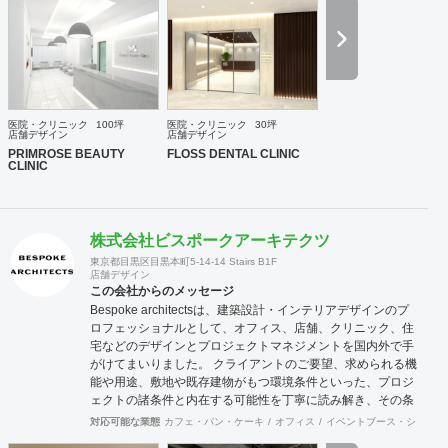
摯に向き合い、常にハイクオリティなデザインを提供いたし
ます。
医院・クリニック
100坪
医院・クリニック
30坪
店舗デザイン
店舗デザイン
PRIMROSE BEAUTY
FLOSS DENTAL CLINIC
CLINIC
株式会社ビスポークアーキテクツ
東京都目黒区目黒本町5-14-14 Stairs B1F
店舗デザイン
この会社からのメッセージ
Bespoke architectsは、建築設計・インテリアデザインのプ
ロフェッショナルとして、オフィス、店舗、クリニック、住
宅などのデザインとプロジェクトマネジメントを国内外で手
がけてまいりました。 クライアントのご要望、求められる機
能や用途、敷地や既存建物がもつ環境条件といった、プロジ
ェクトの諸条件と内在する可能性を丁寧に読み解き、その条
件でこそ可能な空間環境の豊かさを提案し、カタチにしま
対応可能な業態
カフェ・パン・ケーキ
オフィス
イベントブース・ショール
す。必要に応じて構造設計・設備設計・照明計画・音響設