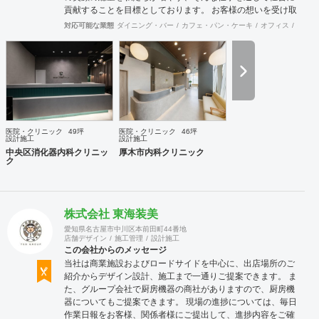
貢献することを目標としております。 お客様の想いを受け取
り、その想いを具現化できるデザインと施工を心掛け、 創業
対応可能な業態
ダイニング・バー
カフェ・パン・ケーキ
オフィス
イベン
50年を超える安心と経験をもとに社員一丸となって取り組ん
でおります。 お客様満足を追求し「あなたに出会えてよかっ
た企業」であり続けれるよう貢献していきます。 医療施設に
特化した内装デザイン・施工の提供ブラインド『Clione』も
展開中です！ 是非ご連絡をお待ちしております！！
医院・クリニック
49坪
医院・クリニック
46坪
設計施工
設計施工
中央区消化器内科クリニッ
厚木市内科クリニック
ク
株式会社 東海装美
愛知県名古屋市中川区本前田町44番地
店舗デザイン
施工管理
設計施工
この会社からのメッセージ
当社は商業施設およびロードサイドを中心に、出店場所のご
紹介からデザイン設計、施工まで一通りご提案できます。 ま
た、グループ会社で厨房機器の商社がありますので、厨房機
器についてもご提案できます。 現場の進捗については、毎日
作業日報をお客様、関係者様にご提出して、進捗内容をご確