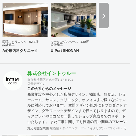
など、町おこしを含めての企画・プランが増えており、好評
をいただいています。 連携スタッフには経験豊富な一級建築
士もおりますので、立地に合わせた集客できる施設・店舗づ
くりを事業構想から、デザイン・設計・工事監理までサポー
トさせていただきます。
医院・クリニック
52.8坪
ワーキングスペース
130坪
設計施工
設計施工
A心療内科クリニック
U-Port SHONAN
株式会社イントゥルー
東京都渋谷区恵比寿西1-17-6-101
店舗デザイン
この会社からのメッセージ
商業施設を中心とした店舗デザイン、物販店、飲食店、ショ
ールーム、サロン、クリニック、オフィスまで様々なジャン
ルに対応しております。 空間デザイン以外にもプロダクトデ
ザイン、グラフィックデザインまで行っておりますので、デ
ィスプレイやロゴなど一貫してショップ完成までのサポート
いたします。 また工事に関しても技術の高い関連のブレーン
が全国にいるため首都圏はもとより地方の案件まで対応が可
対応可能な業態
居酒屋
ダイニング・バー
イタリアン・フレンチ
カフェ・
能です。 大手の企業様から個人様まで、お客様のニーズに真