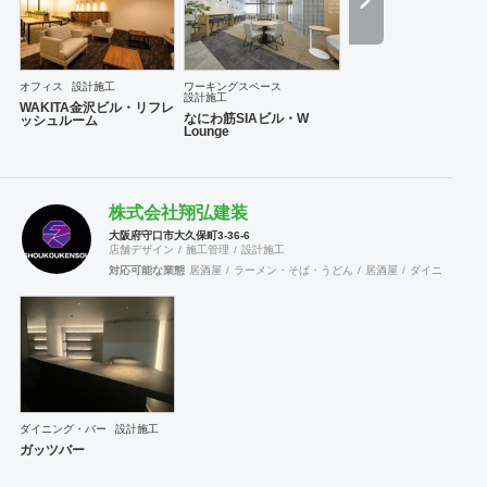
めに」という考え方があり、クライアントからの要望や
ニーズに対して考え抜く姿勢を徹底することで、期待以
上の結果を出していきたいと考えています。 【事業内
容】 1. 既存建築物のリモデルに関する企画、設計 2. 既
存建築物のリモデルに関する工事請負業務 3. オフィスの
オフィス
設計施工
ワーキングスペース
設計施工
企画、レイアウト、設計 4. 宿泊施設、商業施設等の企
WAKITA金沢ビル・リフレ
なにわ筋SIAビル・W
ッシュルーム
画、設計 5. ディスプレイの企画、設計 6. 全各号に関す
Lounge
る施工、管理、プロジェクトマネジメント
株式会社翔弘建装
大阪府守口市大久保町3-36-6
店舗デザイン
施工管理
設計施工
対応可能な業態
居酒屋
ラーメン・そば・うどん
居酒屋
ダイニング・バ
ダイニング・バー
設計施工
ガッツバー