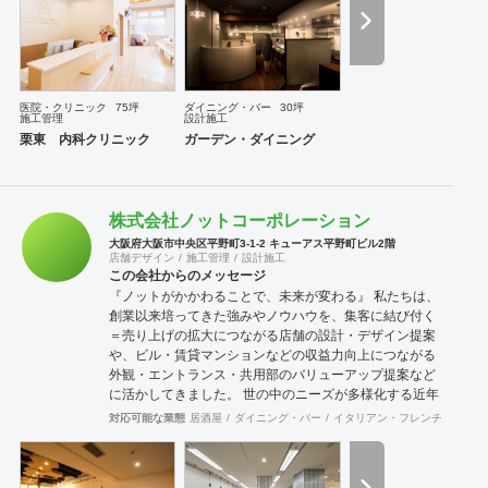
医院・クリニック
75坪
ダイニング・バー
30坪
施工管理
設計施工
栗東 内科クリニック
ガーデン・ダイニング
株式会社ノットコーポレーション
大阪府大阪市中央区平野町3-1-2 キューアス平野町ビル2階
店舗デザイン
施工管理
設計施工
この会社からのメッセージ
『ノットがかかわることで、未来が変わる』 私たちは、
創業以来培ってきた強みやノウハウを、集客に結び付く
＝売り上げの拡大につながる店舗の設計・デザイン提案
や、ビル・賃貸マンションなどの収益力向上につながる
外観・エントランス・共用部のバリューアップ提案など
に活かしてきました。 世の中のニーズが多様化する近年
では、収益力が落ちてきた築古物件に対して用途転換(コ
対応可能な業態
居酒屋
ダイニング・バー
イタリアン・フレンチ
カフェ
ンバージョン)を積極的に提案するなどし、収益構造の再
構築提案などを行う機会も増えています。 私たちのビジ
ネスの根底には「ClientFirst=すべてはクライアントのた