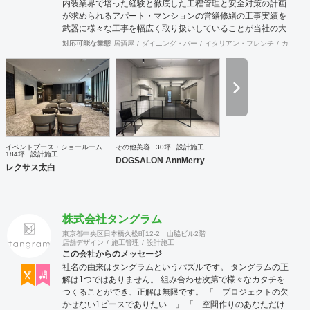
内装業界で培った経験と徹底した工程管理と安全対策の計画
が求められるアパート・マンションの営繕修繕の工事実績を
武器に様々な工事を幅広く取り扱いしていることが当社の大
きな特徴です。
対応可能な業態
居酒屋
ダイニング・バー
イタリアン・フレンチ
カフェ・
イベントブース・ショールーム
その他美容
30坪
設計施工
184坪
設計施工
DOGSALON AnnMerry
レクサス太白
株式会社タングラム
東京都中央区日本橋久松町12-2 山脇ビル2階
店舗デザイン
施工管理
設計施工
この会社からのメッセージ
社名の由来はタングラムというパズルです。 タングラムの正
解は1つではありません。 組み合わせ次第で様々なカタチを
つくることができ、正解は無限です。 「 プロジェクトの欠
かせない1ピースでありたい 」 「 空間作りのあなただけ