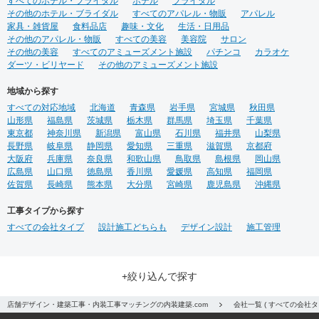
すべてのホテル・ブライダル
ホテル
ブライダル
その他のホテル・ブライダル
すべてのアパレル・物販
アパレル
家具・雑貨屋
食料品店
趣味・文化
生活・日用品
その他のアパレル・物販
すべての美容
美容院
サロン
その他の美容
すべてのアミューズメント施設
パチンコ
カラオケ
ダーツ・ビリヤード
その他のアミューズメント施設
地域から探す
すべての対応地域
北海道
青森県
岩手県
宮城県
秋田県
山形県
福島県
茨城県
栃木県
群馬県
埼玉県
千葉県
東京都
神奈川県
新潟県
富山県
石川県
福井県
山梨県
長野県
岐阜県
静岡県
愛知県
三重県
滋賀県
京都府
大阪府
兵庫県
奈良県
和歌山県
鳥取県
島根県
岡山県
広島県
山口県
徳島県
香川県
愛媛県
高知県
福岡県
佐賀県
長崎県
熊本県
大分県
宮崎県
鹿児島県
沖縄県
工事タイプから探す
すべての会社タイプ
設計施工どちらも
デザイン設計
施工管理
+絞り込んで探す
店舗デザイン・建築工事・内装工事マッチングの内装建築.com
会社一覧 ( すべての会社