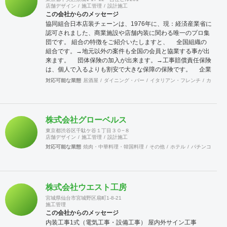
店舗デザイン
施工管理
設計施工
この会社からのメッセージ
協同組合日本店装チェーンは、1976年に、現：経済産業省に
認可されました、商業施設や店舗内装に関わる唯一のプロ集
団です。 組合の特徴をご紹介いたしますと、 全国組織の
組合です。→地元以外の案件も全国の会員と協業する事が出
来ます。 団体保険の加入が出来ます。→工事賠償責任保険
は、個人で入るよりも割安で大きな保障の保険です。 企業
訪問活動（クリニック）→会員企業を訪問し、その強みや仕
対応可能な業態
居酒屋
ダイニング・バー
イタリアン・フレンチ
カフェ・
組みまた企業戦略等を学ぶ合う事が出来ます。 店舗ジャパ
ンに加入出来ます。→マッチンクサイトの運営と情報発信に
より新規開拓の期待が持てます。 これらのことは、全国に点
在する会員が組織的に活動しているからこそ可能となること
株式会社グローベルス
で、会員企業が増えれば、尚更の事です。 景気に左右されが
東京都渋谷区千駄ケ谷１丁目３０−８
ちな建設業界に於いて、勝ち残るためには、会員同士の情報
店舗デザイン
施工管理
設計施工
交換を行いながら、組織的に活動を行う事が重要です。 ネッ
対応可能な業態
焼肉・中華料理・韓国料理
その他
ホテル
パチンコ
カラ
トでなんでも情報が集まる時代の中、実際に顔を合わせ、意
見交換することでより強固な絆を築きあげて行きます。 当組
合は、全国組織の利点を生かしてますます活発に活動して行
きます。ご賛同頂ける、同業者様のご加入をお待ちして居り
株式会社ウエスト工房
ます。
宮城県仙台市宮城野区扇町1-8-21
施工管理
この会社からのメッセージ
内装工事1式（電気工事・設備工事） 屋内外サイン工事