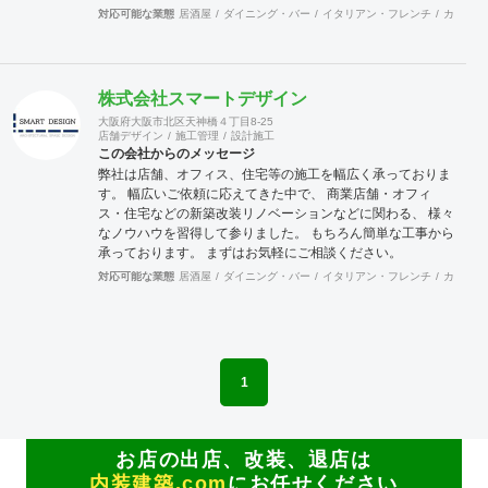
対応可能な業態
居酒屋
ダイニング・バー
イタリアン・フレンチ
カフェ・
株式会社スマートデザイン
大阪府大阪市北区天神橋４丁目8-25
店舗デザイン
施工管理
設計施工
この会社からのメッセージ
弊社は店舗、オフィス、住宅等の施工を幅広く承っておりま
す。 幅広いご依頼に応えてきた中で、 商業店舗・オフィ
ス・住宅などの新築改装リノベーションなどに関わる、 様々
なノウハウを習得して参りました。 もちろん簡単な工事から
承っております。 まずはお気軽にご相談ください。
対応可能な業態
居酒屋
ダイニング・バー
イタリアン・フレンチ
カフェ・
1
お店の出店、改装、退店は
内装建築.com
にお任せください