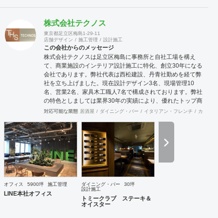
株式会社テクノス
東京都足立区梅島1-29-11
店舗デザイン
施工管理
設計施工
この会社からのメッセージ
株式会社テクノスは足立区梅島に事務所と自社工場を構え
て、商業施設のインテリア設計施工に特化、創立30年になる
会社であります。弊社代表は西松建設、丹青社勤めを経て弊
社を立ち上げました。現在設計デザイン3名、現場管理10
名、営業2名、家具木工職人7名で構成されております。弊社
の特色としましては業界30年の実績により、優れたトップ商
空間デザイナーさん達と幅広いパイプを持っており、お客様
対応可能な業態
居酒屋
ダイニング・バー
イタリアン・フレンチ
カフェ・
のニーズにマッチングしたデザイナーさんの選出と弊社との
コラボによって、より高いレベルのご提案ならびにご対応を
行うことが可能な体制を整えております。またデザイン設計
から自社製造までワンストップで対応可能な為、きめ細かな
対応とスピディー性、そして品質の安定性と流通マージンを
抑えたコスト低減を売りとしております。さらに自社に職人
を抱えていることからアフターケアもしっかりとした対応が
可能であります。おかげ様で弊社は長いリピーターとしてお
オフィス
5900坪
施工管理
ダイニング・バー
30坪
取引させて頂くお客様が多い事と、設計事務所様からのご紹
設計施工
LINE本社オフィス
介によるお客様が多いのが営業特徴となっております。また
トミークラブ ステーキ＆
オイスター
地方のご出店においても、弊社にお声をかけて頂くお客様も
多い状況です。これも日ごろから一つ一つをしっかりと対応