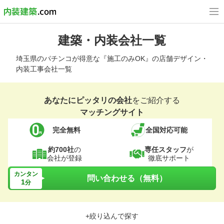
建築・内装会社一覧
埼玉県のパチンコが得意な『施工のみOK』の店舗デザイン・
内装工事会社一覧
あなたにピッタリの会社
をご紹介する
マッチングサイト
完全無料
全国対応可能
約700社
の
専任スタッフ
が
会社が登録
徹底サポート
カンタン
問い合わせる（無料）
1
分
+絞り込んで探す