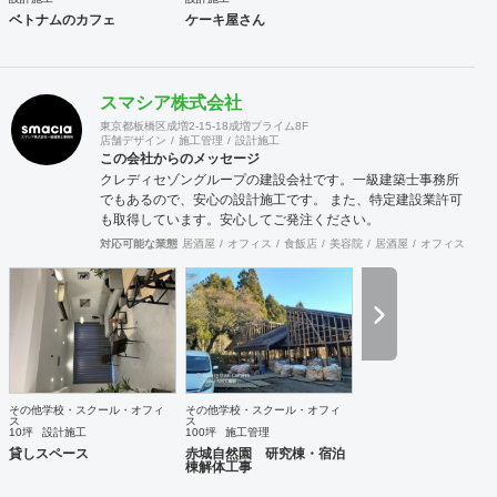
ベトナムのカフェ
ケーキ屋さん
スマシア株式会社
東京都板橋区成増2-15-18成増プライム8F
店舗デザイン
施工管理
設計施工
この会社からのメッセージ
クレディセゾングループの建設会社です。一級建築士事務所
でもあるので、安心の設計施工です。 また、特定建設業許可
も取得しています。安心してご発注ください。
対応可能な業態
居酒屋
オフィス
食飯店
美容院
居酒屋
オフィス
ア
その他学校・スクール・オフィ
その他学校・スクール・オフィ
ス
ス
10坪
設計施工
100坪
施工管理
貸しスペース
赤城自然園 研究棟・宿泊
棟解体工事