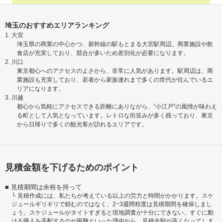
埼玉のおすすめエリアランキング
1. 大宮
埼玉県の商業の中心かつ、新幹線の駅もとまる大宮駅周辺。商業施設や飲
食店が充実しており、競合が多いため差別化が必要になります。
2. 川口
東京都心へのアクセスのよさから、非常に人気があります。駅周辺は、商
業施設も充実しており、若者から家族連れまで多くの世代が住んでいるエ
リアになります。
3. 川越
都心から気軽にアクセスできる距離にありながら、“小江戸”の風情が味わえ
る町として人気となっています。レトロな街並みが多く残っており、東京
から日帰りで多くの観光客が訪れるエリアです。
見積金額を下げるためのポイント
見積期間は余裕を持って
見積作成には、私たちが考えている以上の労力と時間がかかります。スケ
ジュールギリギリで頼むのではなく、2~3週間程度は見積期間を確保しまし
ょう。スケジュールがタイトすぎると現地調査が十分にできない、すぐに動
ける職人を手配するのが困難といった理由から、見積金額が高くなってしま