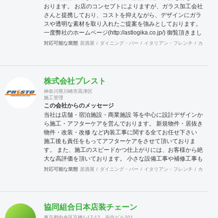
おります。 お店のコンセプトによりますが、ガラス加工会社
さんと提携しており、コストを抑えながら、デザインにガラ
スや透明な素材を取り入れたご提案を強みとしております。
一度弊社のホームページ(http://astlogika.co.jp/) 御覧頂きまし
て、お気軽に御質問頂ければ幸いです。 よろしくお願い致し
対応可能な業態
居酒屋
ダイニング・バー
イタリアン・フレンチ
カフェ・
ます。
株式会社プレスト
神奈川県川崎市高津区
施工管理
この会社からのメッセージ
当社は店舗・宿泊施設・商業施設 等を中心に設計デザインか
ら施工・アフターケアを営んでおります。 新規物件・居抜き
物件・改装・改修 など内装工事に関する全てお任せ下さい
施工後も責任をもってアフターケアをさせて頂いておりま
す。 また、施工のスピードかつ仕上がりには、お客様から絶
大な高評価を頂いております。 小さな設備工事や補修工事も
迅速にご対応致しますので、困った事が有ったら先ずは当社
対応可能な業態
居酒屋
ダイニング・バー
イタリアン・フレンチ
カフェ・
へご連絡をください。 宜しくお願い申し上げます。
協同組合日本店装チェーン
東京都中央区京橋1-17-12 吉住ビル201