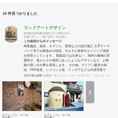
10 件見つかりました
ランドアートデザイン
群馬県北群馬郡吉岡町大字上野田1950
店舗デザイン
施工管理
設計施工
この会社からのメッセージ
商業施設、遊具、オブジェ、壁画などの設計施工 大手テーマ
パーク等でお馴染みの技術、モルタル造形やエイジング塗装
を得意としています。 既製品では出来ない、海外の建物の雰
囲気や、昔からその場所にあったようなデザインなど、お客
様の思い出や夢を実現します。 その他、アイアン建具や挿
絵、FRP造形、シリコン人形、フィギアなども作成可能で
す。 モルタル造形の施工に関し、下塗りではサンドモルタル
対応可能な業態
居酒屋
ダイニング・バー
イタリアン・フレンチ
カフェ・
など、発泡材が入ったものは強度不足になる為使用しており
ません。 協力会社 株式会社 河野建築デザイン 神奈川県川崎
市 エッジデザインワークス株式会社 群馬県前橋市
カフェ・パン・ケーキ
カフェ・パン・ケーキ
設計施工
設計施工