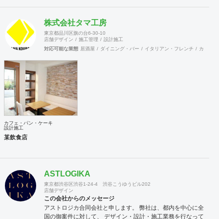
する事に社員全員が心がけている結果だと思います。 弊社で
は自ら店舗の経営も行っております。現在15年目を迎える西
株式会社タマ工房
麻布にある高級輸入家具店と、現在10年目を迎える上野アメ
横にあるハンバーグのお店です。 こちらの店舗を自ら経営す
東京都品川区旗の台6-30-10
店舗デザイン
施工管理
設計施工
ることでいかにお客様が利益を出すのに日々大変なご努力を
対応可能な業態
居酒屋
ダイニング・バー
イタリアン・フレンチ
カフェ・
されているのかを改めて学ぶ事で出来ました。これらの経験
も活かして、ご依頼されるお客様に対して、弊社のインテリ
アデザイン設計施工面から、少しでもお客様のお店がご繁栄
そしてご利益を獲得出来るようにしっかりとした対応を行っ
てゆきたいと考えております。 まずはお気軽にご相談いただ
ければと思います、よろしくお願いいたします。
カフェ・パン・ケーキ
設計施工
某飲食店
ASTLOGIKA
東京都渋谷区渋谷1-24-4 渋谷こうゆうビル202
店舗デザイン
この会社からのメッセージ
アストロジカ合同会社と申します。 弊社は、都内を中心に全
国の御案件に対して、 デザイン・設計・施工業務を行なって