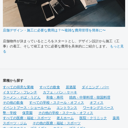
店舗デザイン・施工に必要な費用は？〜複雑な費用管理を簡単に〜
店舗物件が決まっているところをスタートとし、デザイン設計から施工（工
事）の着工、そして竣工までに必要な費用を具体的にご紹介します。
もっと見
る
業種から探す
すべての得意な業種
すべての飲食
居酒屋
ダイニング・バー
イタリアン・フレンチ
カフェ・パン・ケーキ
ラーメン・そば・うどん
和食・寿司
焼肉・中華料理・韓国料理
その他の飲食
すべての学校・スクール・オフィス
オフィス
イベントブース・ショールーム
エントランス
ワーキングスペース
塾・学校
保育園
その他の学校・スクール・オフィス
すべての医療・福祉・スポーツ
老人ホーム
医院・クリニック
薬局
スポーツ・ジム
その他の医療・福祉・スポーツ