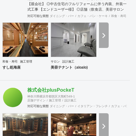
【親会社】 ◎中古住宅のフルリフォームに伴う内装、外装一
式工事 【エンドユーザー様】 ◎店舗（飲食店、美容サロン
等）の開業・リニューアルに伴う内装一式工事 【オーナー
対応可能な業態
ダイニング・バー
カフェ・パン・ケーキ
和食・寿司
オフ
様、平和堂様】 ◎ホテルのリニューアル工事及び各種メンテ
ナンス工事 【アパホテル(株)】
和食・寿司
施工管理
サロン
設計施工
すし処海座
美容テナント（aloalo)
株式会社plusPockeT
神奈川県横浜市都筑区大熊町549-1
店舗デザイン
施工管理
設計施工
対応可能な業態
ダイニング・バー
イタリアン・フレンチ
カフェ・パン・ケ