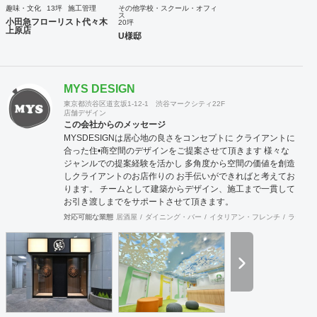
趣味・文化
13坪
施工管理
その他学校・スクール・オフィ
ス
小田急フローリスト代々木
20坪
上原店
U様邸
MYS DESIGN
東京都渋谷区道玄坂1-12-1 渋谷マークシティ22F
店舗デザイン
この会社からのメッセージ
MYSDESIGNは居心地の良さをコンセプトに クライアントに
合った住•商空間のデザインをご提案させて頂きます 様々な
ジャンルでの提案経験を活かし 多角度から空間の価値を創造
しクライアントのお店作りの お手伝いができればと考えてお
ります。 チームとして建築からデザイン、施工まで一貫して
お引き渡しまでをサポートさせて頂きます。
対応可能な業態
居酒屋
ダイニング・バー
イタリアン・フレンチ
ラーメン