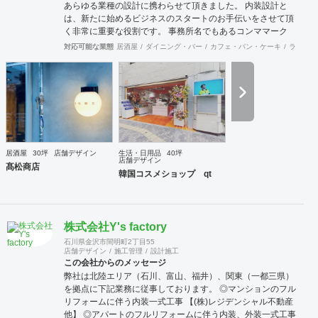
あらゆる業種の設計に携わらせて頂きました。 内装設計と
は、新たに始めるビジネスのスタートのお手伝いをさせて頂
く非常に重要な役割です。 事務所名でもあるコンママーク
は、目立たない存在でありながら、言葉と言葉をつなぎ合わ
対応可能な業態
居酒屋
ダイニング・バー
カフェ・パン・ケーキ
ラーメン
せ、文章が分かりやすくする手助けをします。 クライアント
の想い（理想）を形（現実）にする為の繋ぎ役となるデザイ
ン事務所でありたいという気持ちから、事務所名をコンマと
しました。 常に現場目線でデザインを考えています。 店舗
の工事スピードは非常に早く、着工から引き渡しまで非常に
タイトです。 現場が作られていく過程を見る中で、オーナー
様も『やっぱりこうしたい』というような意見変更も多々あ
ります。 タイトな工事期間の中でも、ご要望を可能な限り吸
居酒屋
30坪
店舗デザイン
生活・日用品
40坪
い上げ、最終的にご納得いただけるよう 軌道修正することを
店舗デザイン
髙松商店
大切にしています。
韓国コスメショップ qt
株式会社Y's factory
石川県金沢市間明町2丁目55
店舗デザイン
施工管理
設計施工
この会社からのメッセージ
弊社は北陸エリア（石川、富山、福井）、関東（一都三県）
を拠点に下記業務に従事しております。 ◎マンションのフル
リフォームに伴う内装一式工事 【(株)レジデンシャル不動産
他】 ◎アパートのフルリフォームに伴う内装、外装一式工事