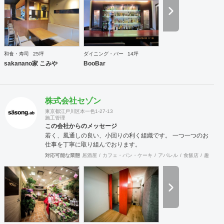
い仕 事」を提供できるように努力しております。
和食・寿司
25坪
ダイニング・バー
14坪
sakanano家 こみや
BooBar
株式会社セゾン
東京都江戸川区本一色1-27-13
施工管理
この会社からのメッセージ
若く、風通しの良い、小回りの利く組織です。 一つ一つのお
仕事を丁寧に取り組んでおります。
対応可能な業態
居酒屋
カフェ・パン・ケーキ
アパレル
食飯店
趣味・文