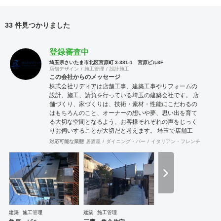
33 件見つかりました
登録審査中
埼玉県さいたま市北区宮原町 3-381-1 宮原ビル3F
店舗デザイン
施工管理
設計施工
この会社からのメッセージ
株式会社リディアは店舗工事、建築工事やリフォームの
設計、施工、請負を行っている埼玉の建築会社です。 店
舗づくり、家づくりは、技術・素材・性能にこだわるの
はもちろんのこと、オーナーの想いや夢、思い出を育て
る大切な空間となるよう、お客様それぞれの声をじっく
りお伺いすることが大切だと考えます。 埼玉で店舗工
事、建築工事やリフォームをお考えの方はお気軽に私た
対応可能な業態
居酒屋
ダイニング・バー
イタリアン・フレンチ
カフェ
ちにご相談ください。
建築
施工管理
建築
施工管理