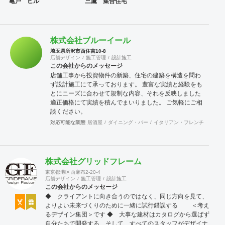
亀戸 ビル
三鷹 集合住宅
株式会社ブルーイール
埼玉県所沢市西住吉10-8
店舗デザイン
施工管理
設計施工
この会社からのメッセージ
店舗工事から投資物件の新築、住宅の建築を構造を問わ
ず設計施工にて承っております。 豊富な実績と経験をも
とにニーズに合わせて規制な内容、それを反映しました
適正価格にて実績を積んでまいりました。 ご気軽にご相
談ください。
対応可能な業態
居酒屋
ダイニング・バー
イタリアン・フレンチ
カフェ
株式会社グリッドフレーム
東京都港区西麻布2-20-4
店舗デザイン
施工管理
設計施工
この会社からのメッセージ
◆ クライアントに向き合うのではなく、同じ方向を見て、
よりよい未来づくりのために一緒に試行錯誤する ＜考え
るデザイン集団＞です ◆ 大事な建材はカタログから選ばず
自分たちで開発する、そして、すべてのスタッフがデザイナ