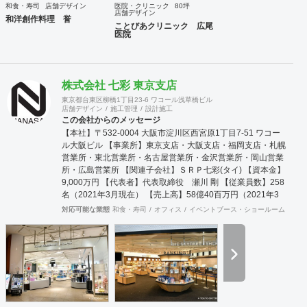
和食・寿司
店舗デザイン
医院・クリニック
80坪
店舗デザイン
和洋創作料理 誉
ことびあクリニック 広尾
医院
株式会社 七彩 東京支店
東京都台東区柳橋1丁目23-6 ワコール浅草橋ビル
店舗デザイン
施工管理
設計施工
この会社からのメッセージ
【本社】〒532-0004 大阪市淀川区西宮原1丁目7-51 ワコー
ル大阪ビル 【事業所】東京支店・大阪支店・福岡支店・札幌
営業所・東北営業所・名古屋営業所・金沢営業所・岡山営業
所・広島営業所 【関連子会社】ＳＲＰ七彩(タイ) 【資本金】
9,000万円 【代表者】代表取締役 瀬川 剛 【従業員数】258
名（2021年3月現在） 【売上高】58億40百万円（2021年3
月期） 【主要得意先】全国主要百貨店、アパレルメーカー、
対応可能な業態
和食・寿司
オフィス
イベントブース・ショールーム
エン
問屋、各種専門店、 全国主要ファッションチ
ェーン店、デザイン設計事務所、各種学校、病医院な
ど