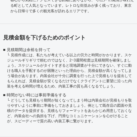
都心から気軽にアクセスできる距離にありながら、“小江戸”の風情が味わえ
る町として人気となっています。レトロな街並みが多く残っており、東京
から日帰りで多くの観光客が訪れるエリアです。
見積金額を下げるためのポイント
見積期間は余裕を持って
見積作成には、私たちが考えている以上の労力と時間がかかります。スケ
ジュールギリギリで頼むのではなく、2~3週間程度は見積期間を確保しまし
ょう。スケジュールがタイトすぎると現地調査が十分にできない、すぐに動
ける職人を手配するのが困難といった理由から、見積金額が高くなってしま
う場合があります。内装会社が十分に調査を行った上で見積もりを提出して
もらえれば、見積金額が安くなるだけでなくクライアントに要望に沿った内
装を考える時間が増えるため、内装工事の質も高くなるでしょう。
時間がない時には事前準備をする
どうしても見積もり期間が短くなってしまう時は内装会社が見積もりを取
りやすいように事前に準備をしておきましょう。例として既存店の図面や見
積のデータを提供する、見積もりフォーマットをあらかじめ用意しておくな
ど、内装会社への負担を下げ、円滑なコミュニケーションを心がけること
が、スピーディーで質の高い内装工事に繋がります。