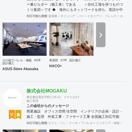
ー兼ビルダー（施工者）である ＜自社工場を持つものづ
くり集団＞です ◆ 海外にもネットワークを持ち、英語や中
国語に堪能なスタッフたちが、海外から国内への出店をスム
対応可能な業態
居酒屋
ダイニング・バー
イタリアン・フレンチ
カフェ・
ーズに実現させる ＜国境のない設計集団＞です 設計施
工案件、設計＋造作物の案件、施工案件、造作物制作など、
多様な請負形態が可能です。工場では金属を中心にさまざま
な素材を用いた制作が可能で、例えば通常デザイン性とは無
縁な特定防火設備（鉄扉）などにも高いデザイン性を施すこ
とも可能です。 GRIDFRAME とりかえのきかない空間
https://gridframe.co.jp/ Synes(シネス) 霧のようなやわらか
な空間 http://synes.jp/ SOTOCHIKU 時間の蓄積を取り
その他アパレル・物販
65坪
美容院
37坪
設計施工
込む空間 https://sotochiku.com/
設計施工
HACO+
ASUS Store Akasaka
株式会社MOGAKU
東京都目黒区平町1-25-14 ＵＰビル2Ｆ
施工管理
この会社からのメッセージ
商業施設 オフィス空間 住空間 インテリアの企画・設計・
施工・監理 外装工事・ファサード工事 全国施工対応可能
対応可能な業態
カフェ・パン・ケーキ
アパレル
インテリア・雑貨
趣味・