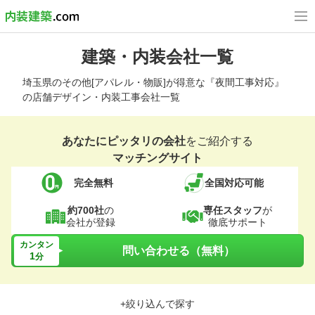
建築・内装会社一覧
埼玉県のその他[アパレル・物販]が得意な『夜間工事対応』
の店舗デザイン・内装工事会社一覧
あなたにピッタリの会社
をご紹介する
マッチングサイト
完全無料
全国対応可能
約700社
の
専任スタッフ
が
会社が登録
徹底サポート
カンタン
問い合わせる（無料）
1
分
+絞り込んで探す