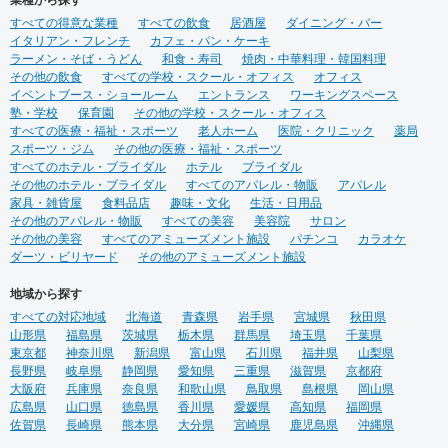
すべての得意な業種
すべての飲食
居酒屋
ダイニング・バー
イタリアン・フレンチ
カフェ・パン・ケーキ
ラーメン・そば・うどん
和食・寿司
焼肉・中華料理・韓国料理
その他の飲食
すべての学校・スクール・オフィス
オフィス
イベントブース・ショールーム
エントランス
ワーキングスペース
塾・学校
保育園
その他の学校・スクール・オフィス
すべての医療・福祉・スポーツ
老人ホーム
医院・クリニック
薬局
スポーツ・ジム
その他の医療・福祉・スポーツ
すべてのホテル・ブライダル
ホテル
ブライダル
その他のホテル・ブライダル
すべてのアパレル・物販
アパレル
家具・雑貨屋
食料品店
趣味・文化
生活・日用品
その他のアパレル・物販
すべての美容
美容院
サロン
その他の美容
すべてのアミューズメント施設
パチンコ
カラオケ
ダーツ・ビリヤード
その他のアミューズメント施設
地域から探す
すべての対応地域
北海道
青森県
岩手県
宮城県
秋田県
山形県
福島県
茨城県
栃木県
群馬県
埼玉県
千葉県
東京都
神奈川県
新潟県
富山県
石川県
福井県
山梨県
長野県
岐阜県
静岡県
愛知県
三重県
滋賀県
京都府
大阪府
兵庫県
奈良県
和歌山県
鳥取県
島根県
岡山県
広島県
山口県
徳島県
香川県
愛媛県
高知県
福岡県
佐賀県
長崎県
熊本県
大分県
宮崎県
鹿児島県
沖縄県