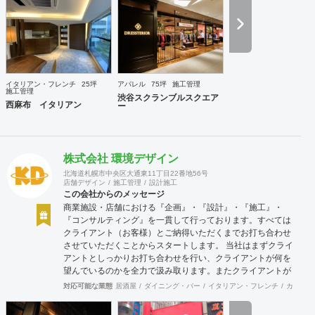
イタリアン・フレンチ
25坪
アパレル
75坪
施工管理
施工管理
渋谷スクランブルスクエア
西麻布 イタリアン
ー
株式会社 環境デザイン
北海道札幌市中央区大通東11丁目22番地56号
店舗デザイン
施工管理
設計施工
この会社からのメッセージ
商業施設・店舗における『企画』・『設計』・『施工』・
『コンサルティング』を一貫して行っております。すべては
クライアント（お客様）とご納得いただくまでお打ち合わせ
させていただくことからスタートします。 当社はまずクライ
アントとしっかりお打ち合わせを行い、クライアントが何を
望んでいるのかを全力で汲み取ります。またクライアントが
思い描いていることをどのように表現していいのかお困りの
対応可能な業態
居酒屋
ダイニング・バー
イタリアン・フレンチ
カフェ・
ときは、お打ち合せ時クライアントからのご要望をこれまで
培ってきた当社ならではのノウハウでご提案いたします。