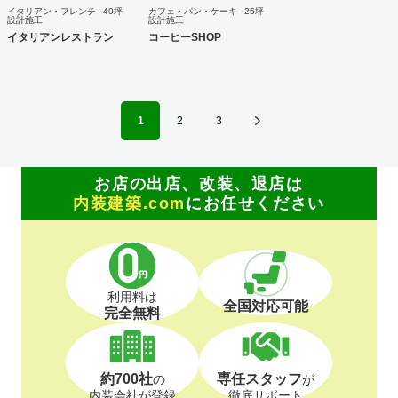
イタリアン・フレンチ
40坪
カフェ・パン・ケーキ
25坪
設計施工
設計施工
イタリアンレストラン
コーヒーSHOP
1
2
3
お店の出店、改装、退店は
内装建築.com
にお任せください
利用料は
全国対応可能
完全無料
約700社
専任スタッフ
の
が
内装会社が登録
徹底サポート