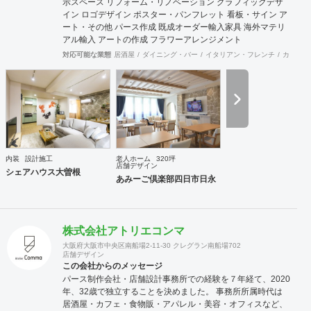
示スペース リフォーム・リノベーション グラフィックデザ
イン ロゴデザイン ポスター・パンフレット 看板・サイン ア
ート・その他 パース作成 既成オーダー輸入家具 海外マテリ
アル輸入 アートの作成 フラワーアレンジメント
対応可能な業態
居酒屋
ダイニング・バー
イタリアン・フレンチ
カフェ・
内装
設計施工
老人ホーム
320坪
店舗デザイン
シェアハウス大曽根
あみーご倶楽部四日市日永
株式会社アトリエコンマ
大阪府大阪市中央区南船場2-11-30 クレグラン南船場702
店舗デザイン
この会社からのメッセージ
パース制作会社・店舗設計事務所での経験を７年経て、2020
年、32歳で独立することを決めました。 事務所所属時代は
居酒屋・カフェ・食物販・アパレル・美容・オフィスなど、