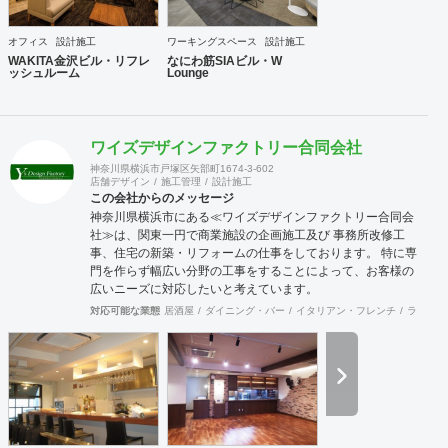
存建築物のリモデルに関する工事請負業務 3. オフィスの企
画、レイアウト、設計 4. 宿泊施設、商業施設等の企画、設計
オフィス
設計施工
ワーキングスペース
設計施工
5. ディスプレイの企画、設計 6. 全各号に関する施工、管
WAKITA金沢ビル・リフレ
なにわ筋SIAビル・W
理、プロジェクトマネジメント
ッシュルーム
Lounge
ワイズデザインファクトリー合同会社
神奈川県横浜市戸塚区矢部町1674-3-602
店舗デザイン
施工管理
設計施工
この会社からのメッセージ
神奈川県横浜市にある≪ワイズデザインファクトリー合同会
社≫は、関東一円で商業施設の企画施工及び 事務所改修工
事、住宅の新築・リフォームの仕事をしております。 特に専
門を作らず幅広い分野の工事をすることによって、お客様の
広いニーズに対応したいと考えています。
対応可能な業態
居酒屋
ダイニング・バー
イタリアン・フレンチ
ラーメン