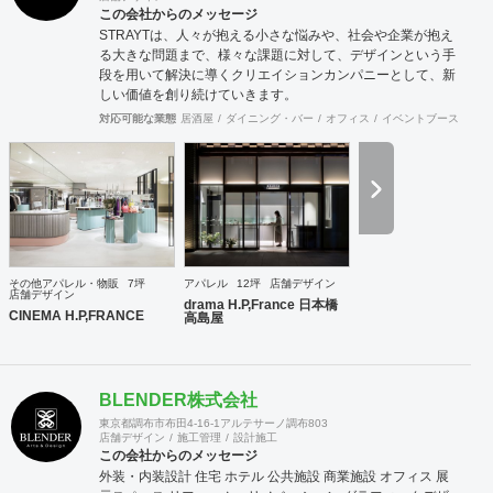
この会社からのメッセージ
STRAYTは、人々が抱える小さな悩みや、社会や企業が抱え
る大きな問題まで、様々な課題に対して、デザインという手
段を用いて解決に導くクリエイションカンパニーとして、新
しい価値を創り続けていきます。
対応可能な業態
居酒屋
ダイニング・バー
オフィス
イベントブース・ショ
その他アパレル・物販
7坪
アパレル
12坪
店舗デザイン
店舗デザイン
drama H.P,France 日本橋
CINEMA H.P,FRANCE
高島屋
BLENDER株式会社
東京都調布市布田4-16-1アルテサーノ調布803
店舗デザイン
施工管理
設計施工
この会社からのメッセージ
外装・内装設計 住宅 ホテル 公共施設 商業施設 オフィス 展