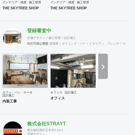
インテリア・雑貨
施工管理
インテリア・雑貨
施工管理
THE SKYTREE SHOP
THE SKYTREE SHOP
登録審査中
店舗デザイン
施工管理
設計施工
対応可能な業態
居酒屋
ダイニング・バー
イタリアン・フレンチ
カフェ・
カフェ・パン・ケーキ
オフィス
設計施工
設計施工
オフィス
内装工事
株式会社STRAYT
東京都目黒区五本木2-14-1
店舗デザイン