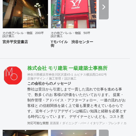
その他アパレル・物販
200坪
その他アパレル・物販
50坪
設計施工
設計施工
宮井平安堂書店
Yモバイル 渋谷センター
街
株式会社 モリ建装 一級建築士事務所
神奈川県横浜市神奈川区沢渡45-1 ルピナス横浜西口402号
店舗デザイン
施工管理
設計施工
この会社からのメッセージ
弊社は受注から引渡しまで一貫した流れで仕事を進める事
で、数多くのお 客様の評価をいただいております。 提案・
制作管理・アドバイス・アフターフォロー、一連の流れがお
客様と の信頼関係を築く上で最も重要と考えているからで
す。 近年インテリアデザインは幅広い知識と経験を必要とす
る時代になってい ます。 デザイナーといえども、コスト意
識・建築・設備・法規、多方面の経験と 知識が要求されま
対応可能な業態
居酒屋
ダイニング・バー
イタリアン・フレンチ
カフェ・
す。 それが「よい仕事」につながっていきます。 弊社は経
験豊富なデザイナー、建築士が、数多くの実績をもとに「よ