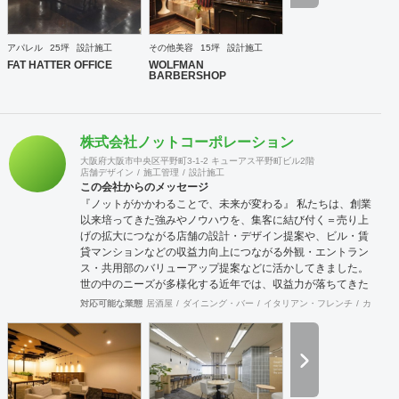
アパレル
25坪
設計施工
その他美容
15坪
設計施工
FAT HATTER OFFICE
WOLFMAN
BARBERSHOP
株式会社ノットコーポレーション
大阪府大阪市中央区平野町3-1-2 キューアス平野町ビル2階
店舗デザイン
施工管理
設計施工
この会社からのメッセージ
『ノットがかかわることで、未来が変わる』 私たちは、創業
以来培ってきた強みやノウハウを、集客に結び付く＝売り上
げの拡大につながる店舗の設計・デザイン提案や、ビル・賃
貸マンションなどの収益力向上につながる外観・エントラン
ス・共用部のバリューアップ提案などに活かしてきました。
世の中のニーズが多様化する近年では、収益力が落ちてきた
築古物件に対して用途転換(コンバージョン)を積極的に提案
対応可能な業態
居酒屋
ダイニング・バー
イタリアン・フレンチ
カフェ・
するなどし、収益構造の再構築提案などを行う機会も増えて
います。 私たちのビジネスの根底には「ClientFirst=すべて
はクライアントのために」という考え方があり、クライアン
トからの要望やニーズに対して考え抜く姿勢を徹底すること
で、期待以上の結果を出していきたいと考えています。 【事
業内容】 1. 既存建築物のリモデルに関する企画、設計 2. 既