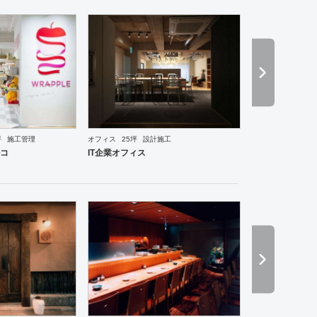
坪
施工管理
オフィス
25坪
設計施工
ーメン・そば・うどん
和食・寿司
焼肉・中華料理・韓国料理
オフィス
イベントブース・ショ
ルコ
IT企業オフィス