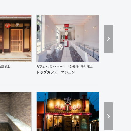
設計施工
カフェ・パン・ケーキ
49.69坪
設計施工
ーメン・そば・うどん
和食・寿司
その他
美容院
医院・クリニック
ドッグカフェ マジュン