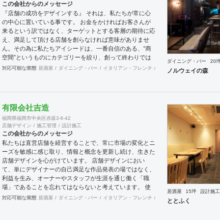
この会社からのメッセージ
『店舗の成功をデザインする』 それは、私たちが常に心
の中心に置いている事です。 お金をかければお客さんが
来るという訳ではなく、ターゲットとする客層の期待に応
え、満足して頂ける店舗を創らなければ意味がありませ
ん。その為に私たちアイシードは、一番自信のある、“商
空間”というものにカテゴリーを絞り、創って終わりでは
ダイニング・バー
20
なく、５年先、10年先を見据えながら、お客様のサクセ
対応可能な業態
居酒屋
ダイニング・バー
イタリアン・フレンチ
カフェ・パン・ケーキ
ラ
ノルウェイの森
スパートナーとして、成功する店創りを提供します。
有限会社吉造
福岡県福岡市中央区赤坂3-6-42
店舗デザイン
施工管理
設計施工
この会社からのメッセージ
私たちは直営店舗を経営することで、常に市場の変化とニ
ーズを敏感に感じ取り、情報と概念を更新し続け、生きた
店舗デザインを心がけています。 店舗デザインにおい
て、単にデザイナーの自己満足な作品発表の場ではなく、
利益を生み、オーナーやスタッフが生涯を通じ働く「職
場」であることを忘れてはならないと考えています。 使
居酒屋
15坪
設計施工
いやすく、そして居心地がよく、時代の流れに左右されな
対応可能な業態
居酒屋
ダイニング・バー
イタリアン・フレンチ
カフェ・パン・ケーキ
ラ
ととふく
い強さを持った店舗デザインを私たちは提案します。 ま
た、グループ会社に不動産事業と開業コンサルティング事