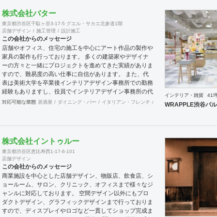
な経営資金の確保ができる。 ◎地域密着 ・・商店建築に
株式会社バター
おける専門業者体制の構築で、 スピーディーな対応
東京都渋谷区千駄ヶ谷3-17-5 グエル・サカエ北参道1階
ができる。 ◎ワンストップ ・・物件選定・事業資金提
店舗デザイン
施工管理
設計施工
案・デザイン設計・施工を 一括して請負います。
この会社からのメッセージ
店舗やオフィス、住宅の施工を中心にアート作品の製作や
家具の製作も行っております。 多くの建築家やデザイナ
ーの方々と一緒にプロジェクトを進めてきた実績がありま
すので、難易度の高い仕事に自信があります。 また、代
表は美術大学を卒業後インテリアデザイン事務所での勤務
経験もありますし、役員でインテリアデザイン事務所の代
インテリア・雑貨
41
表を務めている者もおり、社内に4名のデザイナーを有し
対応可能な業態
居酒屋
ダイニング・バー
イタリアン・フレンチ
カフェ・パン・ケーキ
ラ
WRAPPLE渋谷パ
ています。 現場施工部隊は20代1名、40代2名、50代1名
の計4名を中心に手が回らない際は代表自信も現場に出ま
すので、社内で5名と専属の外注監理1名の6名で物件規模
や内容に応じて割り当てています。 さらに自社で木工職
株式会社イントゥルー
人を抱えており、内装工事において大きなボリュームを締
東京都渋谷区恵比寿西1-17-6-101
める木工家具の製作には質、量ともに自信を持っておりま
店舗デザイン
す。 その他、自社で飲食店を経営しており業態の開発や
この会社からのメッセージ
レシピ提供、仕入先のコーディネート、人材教育なども行
商業施設を中心とした店舗デザイン、物販店、飲食店、シ
っており設計や施工だけにとらわれない様々な引き合いが
ョールーム、サロン、クリニック、オフィスまで様々なジ
あります。 大手企業の新業態開発の際の社外プロジェク
ャンルに対応しております。 空間デザイン以外にもプロ
トメンバーとしてノウハウ提供などの実績もあります。
ダクトデザイン、グラフィックデザインまで行っておりま
すので、ディスプレイやロゴなど一貫してショップ完成ま