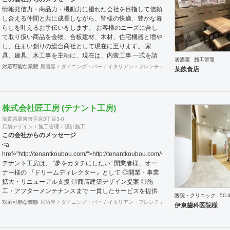
発生するおもしろアイデアを尊重し、実行しつづけてい
情報発信力・商品力・機動力に優れた会社を目指して信頼
く。 コンセプト ビジョンと顧客が身近に感じれるよう
し合える仲間と共に成長しながら、皆様の快適、豊かな暮
に
らしを叶えるお手伝いをします。 お客様のニーズに合し
て取り扱い商品を金物、合板建材、木材、住宅機器と増や
し、住まい創りの総合商社として現在に至ります。 家
具、建具、木工事を主軸に、現在は、内装工事 一式を請
居酒屋
施工管理
負、お仕事させて頂いております。 お客様に接するとき
対応可能な業態
居酒屋
ダイニング・バー
イタリアン・フレンチ
ラーメン・そば・うどん
某飲食店
も、実直に仕事と向き合うときも、商品力とスピーディー
に情報を集約、発信する流通の原点を基盤に、人に優しい
住空間の創出の実現に向け、積極的行動、目標と達成、社
内外の信頼できる仲間とお互いを高めながら、業界全体の
株式会社匠工房 (テナント工房)
底上げ、活性化に努め成長していきたいと思います。
滋賀県栗東市手原3丁目3-8
店舗デザイン
施工管理
設計施工
この会社からのメッセージ
<a
href="http://tenantkoubou.com/">http://tenantkoubou.com/</a>
テナント工房は、 ”夢をカタチにしたい” 開業者様、オー
ナー様の 『ドリームディレクター』として ◎開業・事業
拡大・リニューアル支援 ◎商店建築デザイン提案 ◎施
工・アフターメンテナンスまで 一貫したサービスを提供
医院・クリニック
50.
しています。 現実的な経営対策が出来るのは 、 ワンスト
対応可能な業態
居酒屋
ダイニング・バー
イタリアン・フレンチ
カフェ・パン・ケーキ
ラ
伊東歯科医院様
ップサービスならでは。 私たちが目指すのは、 成長する
お店の”懸け橋”となること。 ◆お客様に選ばれる３つの
理由 ◎ローコスト ・・費用のスリム化を行い、 適正