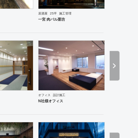
居酒屋
25坪
施工管理
理・韓国料理
オフィス
イベントブース・ショールーム
塾・学校
保育園
老人ホーム
医院
一宮 肉バル栗坊
ーメン・そば・うどん
和食・寿司
焼肉・中華料理・韓国料理
その他
オフィス
イベントブ
オフィス
設計施工
N社様オフィス