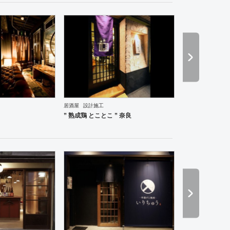
居酒屋
設計施工
” 熟成鶏 とことこ ” 奈良
ントランス
塾・学校
その他
薬局
スポーツ・ジム
その他
アパレル
インテリア・雑貨