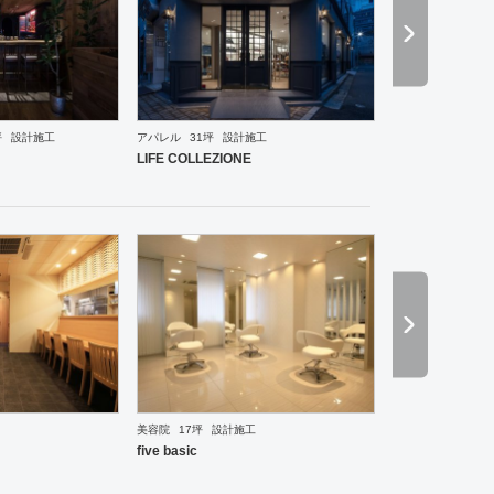
坪
設計施工
アパレル
31坪
設計施工
ーメン・そば・うどん
和食・寿司
焼肉・中華料理・韓国料理
その他
オフィス
イベントブ
LIFE COLLEZIONE
美容院
17坪
設計施工
ーメン・そば・うどん
和食・寿司
焼肉・中華料理・韓国料理
その他
オフィス
イベントブ
five basic