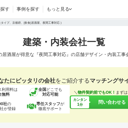
を探す
事例を探す
もっと見る
社タイプ、京都府、[飲食]居酒屋、夜間工事対応 )
建築・内装会社一覧
の居酒屋が得意な『夜間工事対応』の店舗デザイン・内装工事
なたにピッタリの会社
をご紹介する
マッチングサ
ス利用料は
全国
どこでも
＼
物件契約前でもOK！
まずは
全無料
対応可能
カンタン
問い合わせる
00社
の
専任スタッフ
が
1
分
社が登録
徹底サポート