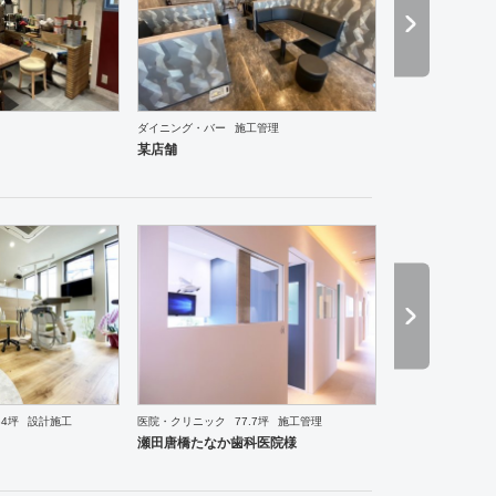
ダイニング・バー
施工管理
ホテル
ブライダル
アパレル
インテリア・雑貨
美容院
サロン
居酒屋
ダイニング・バー
某店舗
34坪
設計施工
医院・クリニック
77.7坪
施工管理
ーメン・そば・うどん
和食・寿司
焼肉・中華料理・韓国料理
オフィス
保育園
医院・クリ
瀬田唐橋たなか歯科医院様