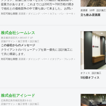
提案力があります。 これまでには200万〜700万程の開き
で他社との価格競争の中で勝ち抜いて来ました。 お問い
居酒屋
10坪
設計施工
合わせは メール（tenperhide31@icloud.com）からも承
対応可能な業態
居酒屋
ダイニング・バー
カフェ・パン・ケーキ
和食・寿司
焼肉・中華料
立ち飲み居酒屋
ります。 その他：道具商 愛知県公安委員会許可 第
542642304700号
株式会社シームレス
東京都渋谷区代々木5-67-7 1F
店舗デザイン
施工管理
設計施工
この会社からのメッセージ
クライアントのバリューアップを第一優先に 設計施工に
て共に構築します。
対応可能な業態
居酒屋
ダイニング・バー
イタリアン・フレンチ
カフェ・パン・ケーキ
ラ
オフィス
設計施工
S社様オフィス
株式会社アイシード
広島県広島市南区段原3-3-11
店舗デザイン
施工管理
設計施工