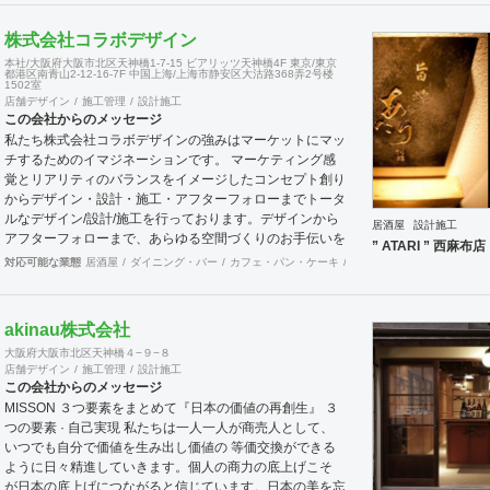
業をそなえており、テナント・出店地選びや資金調達から
実践に基づいたサポートが可能です。 まずはお気軽に、
株式会社コラボデザイン
ご相談ください。
本社/大阪府大阪市北区天神橋1-7-15 ビアリッツ天神橋4F 東京/東京
都港区南青山2-12-16-7F 中国上海/上海市静安区大沽路368弄2号楼
1502室
店舗デザイン
施工管理
設計施工
この会社からのメッセージ
私たち株式会社コラボデザインの強みはマーケットにマッ
チするためのイマジネーションです。 マーケティング感
覚とリアリティのバランスをイメージしたコンセプト創り
からデザイン・設計・施工・アフターフォローまでトータ
ルなデザイン/設計/施工を行っております。デザインから
居酒屋
設計施工
アフターフォローまで、あらゆる空間づくりのお手伝いを
” ATARI ” 西麻布店
全国規模で実施できます。上海にもオフィスがございます
対応可能な業態
居酒屋
ダイニング・バー
カフェ・パン・ケーキ
和食・寿司
オフィス
エ
ので、中国での実施も可能です。
akinau株式会社
大阪府大阪市北区天神橋４−９−８
店舗デザイン
施工管理
設計施工
この会社からのメッセージ
MISSON ３つ要素をまとめて『日本の価値の再創生』 ３
つの要素 · 自己実現 私たちは一人一人が商売人として、
いつでも自分で価値を生み出し価値の 等価交換ができる
ように日々精進していきます。個人の商力の底上げこそ
が日本の底上げにつながると信じています。日本の美を忘