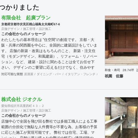
見つかりました
有限会社 起廣プラン
京都府京都市伏見区桃山福島太夫南町67-6
店舗デザイン
施工管理
設計施工
この会社からのメッセージ
わたしたちの基本理念は ”住空間”の創造です。 京都・大
阪・兵庫の関西圏を中心に、全国的に建築設計をしていま
す。 店舗の新築・改装はもちろんのこと、 新築・注文住
宅（モダンデザイン、和風建築）、リフォーム・リノベー
ション、など、 建築・設計に関わることは全てお任せ下
さい。 デザインのご要望に応えるだけでなく、住みやす
和食・寿司
28.74坪
さやコストも最大限こだわってご提案させて頂きます。
対応可能な業態
居酒屋
ダイニング・バー
イタリアン・フレンチ
カフェ・パン・ケーキ
ラ
祇園 佐藤
デザイン設計〜施工管理まで全て担当いたします。
株式会社 ジオクル
愛知県稲沢市高重西町４３－２
店舗デザイン
施工管理
設計施工
この会社からのメッセージ
店舗中心で全国を飛び回る弊社では多能工職人による工事
範囲の分担化で無駄な人件費等が不要な為、お客様の予算
に応じた施工が実現可能です。 弊社では住宅、工場、マ
ンション、店舗に渡り様々な分野での幅広い建築経験や、