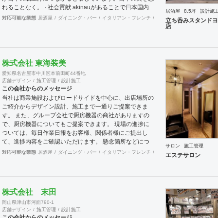
れることなく。 · 社会貢献 akinauがあることで日本国内
居酒屋
8.5坪
設計施
の価値を拡充します。そして世界に誇れる 国として日本
対応可能な業態
居酒屋
ダイニング・バー
イタリアン・フレンチ
カフェ・パン・ケーキ
ラ
立ち呑みスタンドヨ
の価値を輸出し続けていきます。もちろん地球にやさし
店
く、 人にもやさしく。 · 利益追求 私たちは現段階ではお
金というものが価値の目安として標準とされる 時代で利
益を追求し、まずは自社が幸せになることを約束します。
並行して売り上げも追求します。理由は自社だけでなくそ
株式会社 東海装美
れに関係する 全ての会社や人々にも売り上げをつくるこ
愛知県名古屋市中川区本前田町44番地
とでお金というものをめぐる ように行動します。 社会に
店舗デザイン
施工管理
設計施工
たくされた使命 今の日本は世界的にも元気がない。これ
この会社からのメッセージ
は自分本意に人生をまっとうできない人たちが多く存在す
当社は商業施設およびロードサイドを中心に、出店場所の
るからであると想像できる。今社会で必要とされる人材、
ご紹介からデザイン設計、施工まで一通りご提案できま
主体性をもって自身の考えで行動できる。夢を大きく持っ
す。 また、グループ会社で厨房機器の商社がありますの
て日々の鍛錬を怠らない。人を育て明るい未来の日本をつ
で、厨房機器についてもご提案できます。 現場の進捗に
くりだす。 VISSON 『商うをおもしろく。』 誰に? 自分
ついては、毎日作業日報をお客様、関係者様にご提出し
のもっている素質、他にはできないこと、その本質をみつ
て、進捗内容をご確認いただけます。 懸念箇所などにつ
サロン
施工管理
けていく。自信をもち後悔しない人生を送るために。まだ
いてもスピーディーに確認、修正できます。 店舗内装の
対応可能な業態
居酒屋
ダイニング・バー
イタリアン・フレンチ
カフェ・パン・ケーキ
ラ
エステサロン
気づいていないあなたに送る。 何を? 誰しもその人しか
みならず、当社の店舗繁盛応援団は店舗にまつわることは
もっていない個性が存在する。その個性を最大にいかした
何でも相談に応じます。 食材業者、機器業者、プレスリ
商いをみつけだし生み出していく。小商いだっていい、個
リースなど何でもご相談ください。
人が幸せであり直接届けることのできる範囲での人も幸せ
にできるのだから。 どうやって? akinauは人生100年100
株式会社 末田
事業を掲げて100年続くような商いを生み出し続けてい
岡山県津山市河面790-1
く。そのヒントは社内だけではなく関係する全ての人と考
店舗デザイン
施工管理
設計施工
えて創り出す。そのためにakinautalkなど会話のなかから
この会社からのメッセージ