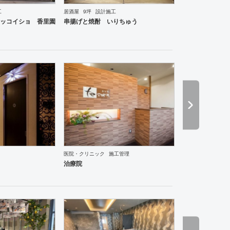
工
居酒屋
9坪
設計施工
ーメン・そば・うどん
和食・寿司
焼肉・中華料理・韓国料理
その他
オフィス
イベントブ
ッコイショ 香里園
串揚げと焼酎 いりちゅう
医院・クリニック
施工管理
ーメン・そば・うどん
和食・寿司
焼肉・中華料理・韓国料理
その他
オフィス
イベントブ
治療院