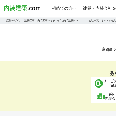
初めての方へ
建築・内装会社
店舗デザイン・建築工事・内装工事マッチングの内装建築.com
会社一覧 ( すべての会
京都府
あ
サービ
完
約7
内装会