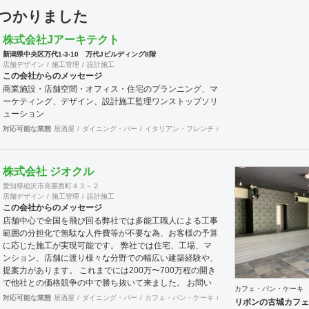
見つかりました
株式会社Jアーキテクト
新潟県中央区万代1‐3‐10 万代Jビルディング8階
店舗デザイン
施工管理
設計施工
この会社からのメッセージ
商業施設・店舗空間・オフィス・住宅のプランニング、マ
ーケティング、デザイン、設計施工監理ワンストップソリ
ューション
対応可能な業態
居酒屋
ダイニング・バー
イタリアン・フレンチ
カフェ・パン・ケーキ
ラ
株式会社 ジオクル
愛知県稲沢市高重西町４３－２
店舗デザイン
施工管理
設計施工
この会社からのメッセージ
店舗中心で全国を飛び回る弊社では多能工職人による工事
範囲の分担化で無駄な人件費等が不要な為、お客様の予算
に応じた施工が実現可能です。 弊社では住宅、工場、マ
ンション、店舗に渡り様々な分野での幅広い建築経験や、
提案力があります。 これまでには200万〜700万程の開き
で他社との価格競争の中で勝ち抜いて来ました。 お問い
カフェ・パン・ケーキ
合わせは メール（tenperhide31@icloud.com）からも承
対応可能な業態
居酒屋
ダイニング・バー
カフェ・パン・ケーキ
和食・寿司
焼肉・中華料
リボンの古城カフェ
ります。 その他：道具商 愛知県公安委員会許可 第