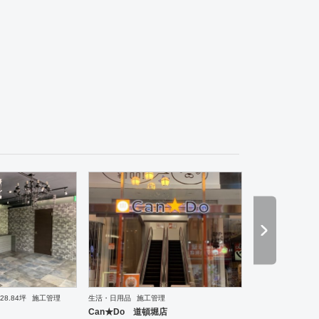
ーメン・そば・うどん
和食・寿司
焼肉・中華料理・韓国料理
その他
オフィス
イベントブ
28.84坪
施工管理
生活・日用品
施工管理
理・韓国料理
オフィス
イベントブース・ショールーム
塾・学校
保育園
老人ホーム
医院
Can★Do 道頓堀店