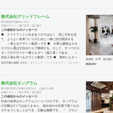
542642304700号
株式会社グリッドフレーム
東京都港区西麻布2-20-4
店舗デザイン
施工管理
設計施工
この会社からのメッセージ
◆ クライアントに向き合うのではなく、同じ方向を見
て、よりよい未来づくりのために一緒に試行錯誤する
＜考えるデザイン集団＞です ◆ 大事な建材はカタ
ログから選ばず自分たちで開発する、そして、すべてのス
タッフがデザイナー兼ビルダー（施工者）である ＜
自社工場を持つものづくり集団＞です ◆ 海外にもネッ
美容院
37坪
設計施工
トワークを持ち、英語や中国語に堪能なスタッフたちが、
対応可能な業態
居酒屋
ダイニング・バー
イタリアン・フレンチ
カフェ・パン・ケーキ
ラ
HACO+
海外から国内への出店をスムーズに実現させる ＜国
境のない設計集団＞です 設計施工案件、設計＋造作物の
案件、施工案件、造作物制作など、多様な請負形態が可能
です。工場では金属を中心にさまざまな素材を用いた制作
株式会社タングラム
が可能で、例えば通常デザイン性とは無縁な特定防火設備
東京都中央区日本橋久松町12-2 山脇ビル2階
（鉄扉）などにも高いデザイン性を施すことも可能です。
店舗デザイン
施工管理
設計施工
GRIDFRAME とりかえのきかない空間
この会社からのメッセージ
https://gridframe.co.jp/ Synes(シネス) 霧のようなやわら
社名の由来はタングラムというパズルです。 タングラム
かな空間 http://synes.jp/ SOTOCHIKU 時間の蓄積を
の正解は1つではありません。 組み合わせ次第で様々なカ
取り込む空間 https://sotochiku.com/
タチをつくることができ、正解は無限です。 「 プロジ