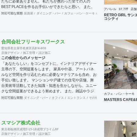
たちに必要ありません。 私たちが携わった全ての人の
BEST PLACEを作るお手伝いができたらと思い、 また、
アパレル
37.7坪
店舗
それをいつも忘れないためにもPLABE-プレイブ-という社
対応可能な業態
居酒屋
ダイニング・バー
カフェ・パン・ケーキ
焼肉・中華料理・韓国料理
RETRO GIRL 
名にしました。 内装設計・施工、リノベーション、家具
コシティ
製作、印刷物・WEBサイト制作などデザインできるもの
全てお任せください。
合同会社フリーキスワークス
愛知県名古屋市名東区高針4-908
店舗デザイン
施工管理
設計施工
この会社からのメッセージ
「あなたらしい」をコンセプトに、インテリアデザイナー
主導の下、空間提案をします。 家具や什器、アートパネ
ルなど空間を作り込むために必要なマテリアルも含め、お
手伝い致します。 マンションや戸建ての住宅や店舗、舞
台美術等活動してきた知識・知恵を生かしながら、ユニー
クな空間提案ができるよう努めます。 また、雑誌やラジ
カフェ・パン・ケーキ
オ番組などでのご紹介やプレスリリースも必要であれば、
対応可能な業態
ダイニング・バー
オフィス
エントランス
その他
医院・クリニック
ホテ
MASTERS CAFE&
お手伝いさせていただきます。
スマシア株式会社
東京都板橋区成増2-15-18成増プライム8F
店舗デザイン
施工管理
設計施工