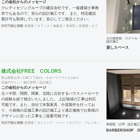
この会社からのメッセージ
クレディセゾングループの建設会社です。一級建築士事務
所でもあるので、安心の設計施工です。 また、特定建設
業許可も取得しています。安心してご発注ください。
対応可能な業態
居酒屋
オフィス
食飯店
美容院
居酒屋
オフィス
アパレル
食飯店
美
その他学校・スクール
設計施工
貸しスペース
株式会社FREE COLORS
富山県富山市二口町２丁目14－５ホーリーワンビルB-1
店舗デザイン
施工管理
設計施工
この会社からのメッセージ
元々中部、関西、関東、北陸に点在するハウスメーカーで
の経験を経て独立いたしました。 上記地域の工事は対応
可能です。また、自社で木製家具、什器製作を行ってお
り、小規模の店舗工事の設計施工より適正価格でお客様の
デザインに沿った工事をご提案可能です。
対応可能な業態
居酒屋
ダイニング・バー
イタリアン・フレンチ
カフェ・パン・ケーキ
ラ
美容院
12坪
設計施工
BARBERSHOP O