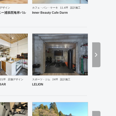
デザイン
カフェ・パン・ケーキ
11.4坪
設計施工
スポーツ・ジム
アパレル
インテリア・雑貨
趣味・文化
生活・日用品
その他
美容院
サンエー浦添西海岸パル
Inner Beauty Cafe Darm
21坪
店舗デザイン
スポーツ・ジム
24坪
設計施工
ル
ブライダル
その他
アパレル
インテリア・雑貨
食飯店
趣味・文化
生活・日用品
そ
BAR
LELION