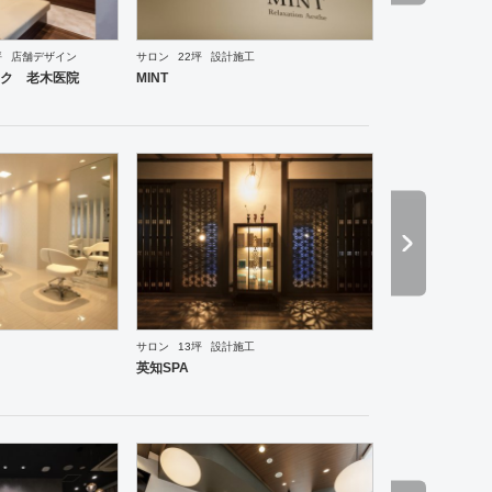
坪
店舗デザイン
サロン
22坪
設計施工
ーメン・そば・うどん
和食・寿司
焼肉・中華料理・韓国料理
その他
オフィス
イベントブ
ク 老木医院
MINT
サロン
13坪
設計施工
ーメン・そば・うどん
和食・寿司
焼肉・中華料理・韓国料理
その他
オフィス
イベントブ
英知SPA