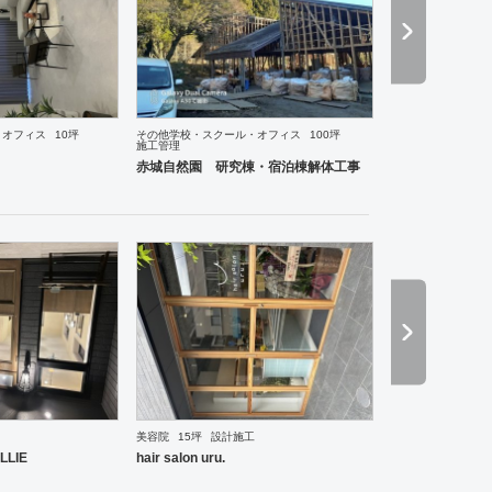
容院
パチンコ
・オフィス
10坪
その他学校・スクール・オフィス
100坪
施工管理
赤城自然園 研究棟・宿泊棟解体工事
ーメン・そば・うどん
和食・寿司
焼肉・中華料理・韓国料理
その他
ホテル
ブライダル
美容院
15坪
設計施工
LLIE
hair salon uru.