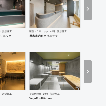
坪
設計施工
医院・クリニック
46坪
設計施工
ルーム
エントランス
ワーキングスペース
塾・学校
その他
医院・クリニック
薬局
スポ
リニック
厚木市内科クリニック
ーメン・そば・うどん
和食・寿司
焼肉・中華料理・韓国料理
その他
オフィス
イベントブ
坪
設計施工
その他飲食
10坪
設計施工
VegeFru Kitchen