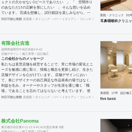
ェクトの欠かせない1ピースでありたい 」 「 空間作り
のあなただけの正解を形にしたい 」 そんな想いを込め
ています。 完成を想像し、試行錯誤を楽しみながら、 ​一
医院・クリニック
52
緒にワクワクしたいと思っています。
対応可能な業態
居酒屋
ダイニング・バー
イタリアン・フレンチ
カフェ・パン・ケーキ
ラ
耳鼻咽喉科クリニッ
有限会社吉造
福岡県福岡市中央区赤坂3-6-42
店舗デザイン
施工管理
設計施工
この会社からのメッセージ
私たちは直営店舗を経営することで、常に市場の変化とニ
ーズを敏感に感じ取り、情報と概念を更新し続け、生きた
店舗デザインを心がけています。 店舗デザインにおい
て、単にデザイナーの自己満足な作品発表の場ではなく、
利益を生み、オーナーやスタッフが生涯を通じ働く「職
場」であることを忘れてはならないと考えています。 使
美容院
17坪
設計施工
いやすく、そして居心地がよく、時代の流れに左右されな
対応可能な業態
居酒屋
ダイニング・バー
イタリアン・フレンチ
カフェ・パン・ケーキ
ラ
five basic
い強さを持った店舗デザインを私たちは提案します。 ま
た、グループ会社に不動産事業と開業コンサルティング事
業をそなえており、テナント・出店地選びや資金調達から
実践に基づいたサポートが可能です。 まずはお気軽に、
株式会社Panoma
ご相談ください。
東京都渋谷区東3-11-13 A-PLACE恵比寿東 8階
店舗デザイン
施工管理
設計施工