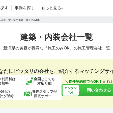
を探す
事例を探す
もっと見る
新潟県、すべての美容、施工のみOK )
建築・内装会社一覧
新潟県の美容が得意な『施工のみOK』の施工管理会社一覧
なたにピッタリの会社
をご紹介する
マッチングサ
ス利用料は
全国
どこでも
＼
物件契約前でもOK！
まずは
全無料
対応可能
カンタン
問い合わせる
00社
の
専任スタッフ
が
1
分
社が登録
徹底サポート