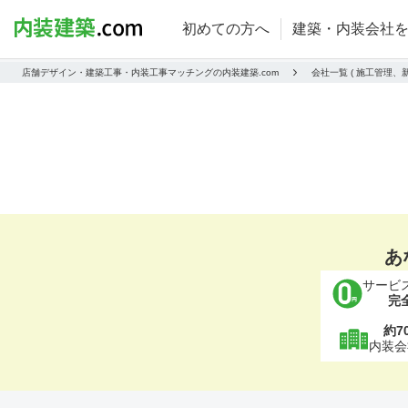
初めての方へ
建築・内装会社
店舗デザイン・建築工事・内装工事マッチングの内装建築.com
会社一覧 ( 施工管理、
あ
サービ
完
約7
内装会