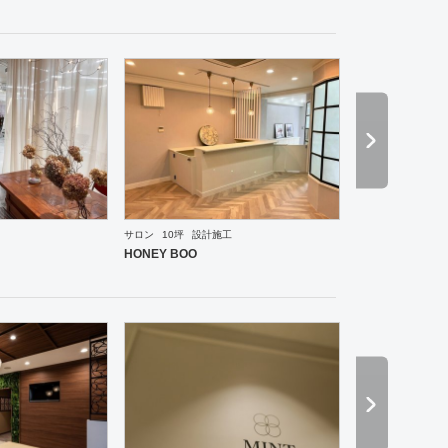
サロン
10坪
設計施工
ーメン・そば・うどん
和食・寿司
焼肉・中華料理・韓国料理
その他
オフィス
イベントブ
HONEY BOO