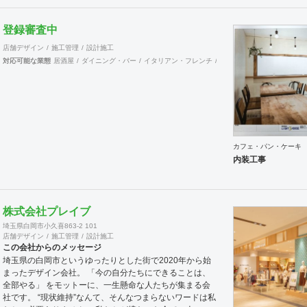
登録審査中
店舗デザイン
施工管理
設計施工
対応可能な業態
居酒屋
ダイニング・バー
イタリアン・フレンチ
カフェ・パン・ケーキ
ラ
カフェ・パン・ケーキ
内装工事
株式会社プレイブ
埼玉県白岡市小久喜863-2 101
店舗デザイン
施工管理
設計施工
この会社からのメッセージ
埼玉県の白岡市というゆったりとした街で2020年から始
まったデザイン会社。 「今の自分たちにできることは、
全部やる」 をモットーに、一生懸命な人たちが集まる会
社です。 “現状維持”なんて、そんなつまらないワードは私