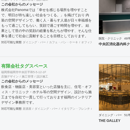
この会社からのメッセージ
株式会社Panomaでは「幸せを感じる場所を増やすこと
で、明日が待ち遠しい社会をつくる。」を掲げており 内
装の空間デザインで、働く人・暮らす人達が日々幸福感を
もって過ごしてもらい、笑顔で過ごす時間を増やす。 結
果として世の中の笑顔の総量を私たちが増やす、そんな仕
事を通じて社会に貢献することを目標としております。
医院・クリニック
49
お客様の想いを受け取り、その想いを具現化できるデザイ
対応可能な業態
ダイニング・バー
カフェ・パン・ケーキ
オフィス
イベントブース・ショー
中央区消化器内科ク
ンと施工を心掛け、 創業50年を超える安心と経験をもと
に社員一丸となって取り組んでおります。 お客様満足を
追求し「あなたに出会えてよかった企業」であり続けれる
よう貢献していきます。 医療施設に特化した内装デザイ
有限会社タグスペース
ン・施工の提供ブラインド『Clione』も展開中です！ 是
福岡県福岡市中央区平和5-5-12-1F
非ご連絡をお待ちしております！！
店舗デザイン
施工管理
設計施工
この会社からのメッセージ
飲食店・物販店・美容室といった店舗を主に、住宅・オフ
ィス・クリニック・ホテル等の空間デザイン、設計から施
工までを自社で一貫して行っております福岡のインテリア
デザイン事務所です。
対応可能な業態
居酒屋
ダイニング・バー
イタリアン・フレンチ
カフェ・パン・ケーキ
ラ
ダイニング・バー
51
THE GALLEY