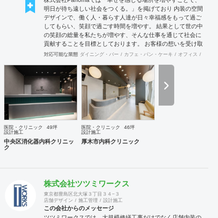
株式会社Panomaでは「幸せを感じる場所を増やすことで、
明日が待ち遠しい社会をつくる。」を掲げており 内装の空間
デザインで、働く人・暮らす人達が日々幸福感をもって過ご
してもらい、笑顔で過ごす時間を増やす。 結果として世の中
の笑顔の総量を私たちが増やす、そんな仕事を通じて社会に
貢献することを目標としております。 お客様の想いを受け取
り、その想いを具現化できるデザインと施工を心掛け、 創業
対応可能な業態
ダイニング・バー
カフェ・パン・ケーキ
オフィス
イベン
50年を超える安心と経験をもとに社員一丸となって取り組ん
でおります。 お客様満足を追求し「あなたに出会えてよかっ
た企業」であり続けれるよう貢献していきます。 医療施設に
特化した内装デザイン・施工の提供ブラインド『Clione』も
展開中です！ 是非ご連絡をお待ちしております！！
医院・クリニック
49坪
医院・クリニック
46坪
設計施工
設計施工
中央区消化器内科クリニッ
厚木市内科クリニック
ク
株式会社ツツミワークス
東京都豊島区北大塚３丁目３４−３
店舗デザイン
施工管理
設計施工
この会社からのメッセージ
ツツミワークスでは、大規模修繕工事だけでなく店舗内装の