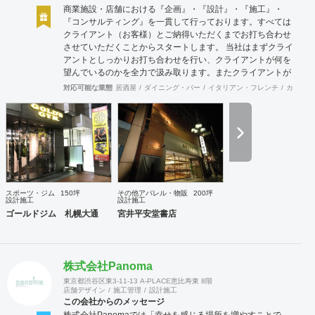
けることのできる範囲での人も幸せにできるのだから。 どう
商業施設・店舗における『企画』・『設計』・『施工』・
やって? akinauは人生100年100事業を掲げて100年続くよう
『コンサルティング』を一貫して行っております。すべては
な商いを生み出し続けていく。そのヒントは社内だけではな
クライアント（お客様）とご納得いただくまでお打ち合わせ
く関係する全ての人と考えて創り出す。そのために
させていただくことからスタートします。 当社はまずクライ
akinautalkなど会話のなかから発生するおもしろアイデアを
アントとしっかりお打ち合わせを行い、クライアントが何を
尊重し、実行しつづけていく。 コンセプト ビジョンと顧客
望んでいるのかを全力で汲み取ります。またクライアントが
が身近に感じれるように
思い描いていることをどのように表現していいのかお困りの
対応可能な業態
居酒屋
ダイニング・バー
イタリアン・フレンチ
カフェ・
ときは、お打ち合せ時クライアントからのご要望をこれまで
培ってきた当社ならではのノウハウでご提案いたします。
スポーツ・ジム
150坪
その他アパレル・物販
200坪
設計施工
設計施工
ゴールドジム 札幌大通
宮井平安堂書店
株式会社Panoma
東京都渋谷区東3-11-13 A-PLACE恵比寿東 8階
店舗デザイン
施工管理
設計施工
この会社からのメッセージ