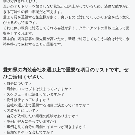
棲み分けされており、
互いのテリトリーを競合しない状況が出来上がっているため、過度な競争が起
きる可能性の低い市場だと言えます。
量より質を重視する施主様が多く、良いものに対してしっかりお金を払う文化
があるのも特徴です。
それに伴い親身に対応してくれる会社が多く、クライアントの目線に立って提
案をしてくれます。
基本的に既存顧客の優先度が高いため、新規で対応してもらう場合は時間に余
裕を持って依頼することが重要です。
愛知県の内装会社を選ぶ上で重要な項目のリストです。ぜ
ひご活用ください。
＜自分について＞
・店舗のコンセプトは決まっていますか？
・スケジュールは決まっていますか？
・物件は決まっていますか？
・会社を選ぶ上で重視する項目は決まっていますか？
＜内装会社について＞
・自分が依頼したい業種の経験がありますか？
・事例が好みに合っていますか？
・事例を見て自分の店舗のイメージが湧きますか？
・信頼できそうな会社ですか？