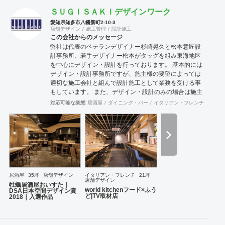
ＳＵＧＩＳＡＫＩデザインワーク
愛知県知多市八幡新町2-10-3
店舗デザイン
施工管理
設計施工
この会社からのメッセージ
弊社は代表のベテランデザイナー杉崎晃久と松本意匠設
計事務所、若手デザイナー松本がタッグを組み東海地区
を中心にデザイン・設計を行っております。 基本的には
デザイン・設計事務所ですが、施主様の要望によっては
適切な施工会社と組んで設計施工として業務を受ける事
もしています。 また、デザイン・設計のみの場合は施主
様に代わりデザイン事務所として現場監理をさせていた
対応可能な業態
居酒屋
ダイニング・バー
イタリアン・フレンチ
焼肉・
だきます。 【主な実績】 DSA日本空間デザイン賞2018
にて入選【物件名：牡蠣居酒屋おいすた】
http://www.dsa.or.jp/award/award2018/p/?
status=selected&category=C 弊社にて店舗名から内外装
までトータルで手掛けた飲食店が朝の報道番組にてテレ
ビ取材を受ける【物件名：world kitchenフード×ふう
ど】 https://www.nagoyatv.com/dode/program-
corner/marche_fri/korekuru/entry-17646.html
居酒屋
35坪
店舗デザイン
イタリアン・フレンチ
21坪
店舗デザイン
牡蠣居酒屋おいすた｜
world kitchenフード×ふう
DSA日本空間デザイン賞
ど|TV取材店
2018｜入選作品