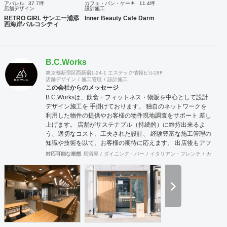
アパレル
37.7坪
カフェ・パン・ケーキ
11.4坪
店舗デザイン
設計施工
RETRO GIRL サンエー浦添
Inner Beauty Cafe Darm
西海岸パルコシティ
B.C.Works
東京都新宿区西新宿1-24-1 エステック情報ビル18F
店舗デザイン
施工管理
設計施工
この会社からのメッセージ
B.C.Worksは、飲食・フィットネス・物販を中心として設計
デザイン施工を 手掛けております。 独自のネットワークを
利用した物件の提供やお客様の物件現地調査をサポート 差し
上げます。 店舗がサステナブル（持続的）に維持出来るよ
う、適切なコスト、工夫された設計、 経験豊富な施工管理の
知識や技術を以て、お客様の期待に応えます。 出店後もアフ
ターメンテナンスだけでなく、様々な面から経営をサポート
対応可能な業態
居酒屋
ダイニング・バー
イタリアン・フレンチ
カフェ・
し、 企業の持続的成長を支援致します。 出店周りのお悩み
事は何でもお聞き致しますので、お気軽にご相談くださいま
せ。