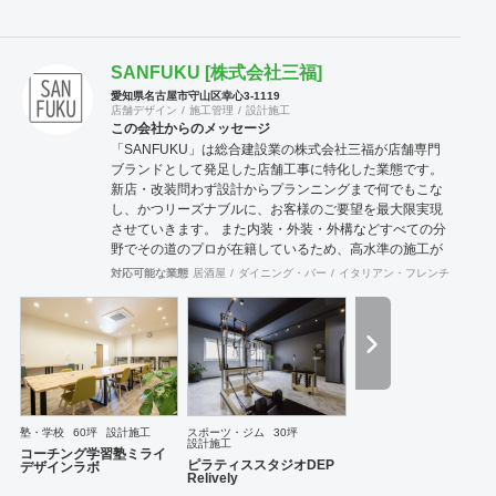
SANFUKU [株式会社三福]
愛知県名古屋市守山区幸心3-1119
店舗デザイン
施工管理
設計施工
この会社からのメッセージ
「SANFUKU」は総合建設業の株式会社三福が店舗専門
ブランドとして発足した店舗工事に特化した業態です。
新店・改装問わず設計からプランニングまで何でもこな
し、かつリーズナブルに、お客様のご要望を最大限実現
させていきます。 また内装・外装・外構などすべての分
野でその道のプロが在籍しているため、高水準の施工が
可能です。 出来上がった時に綺麗なのは当たり前！腕の
対応可能な業態
居酒屋
ダイニング・バー
イタリアン・フレンチ
カフェ
良さは年数が経てば経つほど実感できます。 そして、
SANFUKUの職人は施工力だけでなくコミニケーション
力に優れています。 お客様が安心してオープンできるよ
うきめ細やかな対応を心がけています。
塾・学校
60坪
設計施工
スポーツ・ジム
30坪
設計施工
コーチング学習塾ミライ
ピラティススタジオDEP
デザインラボ
Relively