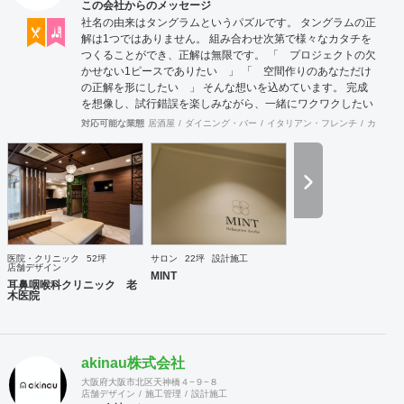
この会社からのメッセージ
社名の由来はタングラムというパズルです。 タングラムの正
解は1つではありません。 組み合わせ次第で様々なカタチを
つくることができ、正解は無限です。 「 プロジェクトの欠
かせない1ピースでありたい 」 「 空間作りのあなただけ
の正解を形にしたい 」 そんな想いを込めています。 完成
を想像し、試行錯誤を楽しみながら、 ​一緒にワクワクしたい
と思っています。
対応可能な業態
居酒屋
ダイニング・バー
イタリアン・フレンチ
カフェ・
医院・クリニック
52坪
サロン
22坪
設計施工
店舗デザイン
MINT
耳鼻咽喉科クリニック 老
木医院
akinau株式会社
大阪府大阪市北区天神橋４−９−８
店舗デザイン
施工管理
設計施工