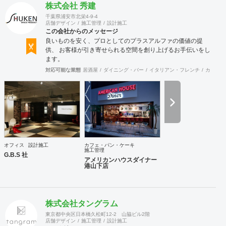
株式会社 秀建
千葉県浦安市北栄4-9-4
店舗デザイン
施工管理
設計施工
この会社からのメッセージ
良いものを安く、プロとしてのプラスアルファの価値の提
供、 お客様が引き寄せられる空間を創り上げるお手伝いをし
ます。
対応可能な業態
居酒屋
ダイニング・バー
イタリアン・フレンチ
カフェ・
オフィス
設計施工
カフェ・パン・ケーキ
施工管理
G.B.S 社
アメリカンハウスダイナー
港山下店
株式会社タングラム
東京都中央区日本橋久松町12-2 山脇ビル2階
店舗デザイン
施工管理
設計施工