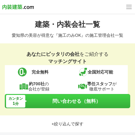
建築・内装会社一覧
愛知県の美容が得意な『施工のみOK』の施工管理会社一覧
あなたにピッタリの会社
をご紹介する
マッチングサイト
完全無料
全国対応可能
約700社
の
専任スタッフ
が
会社が登録
徹底サポート
カンタン
問い合わせる（無料）
1
分
+絞り込んで探す