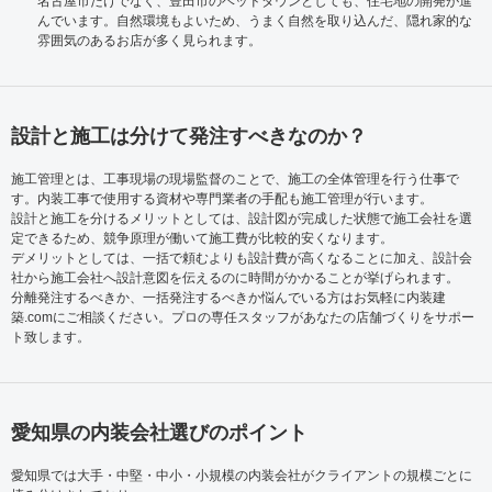
名古屋市だけでなく、豊田市のベッドタウンとしても、住宅地の開発が進
んでいます。自然環境もよいため、うまく自然を取り込んだ、隠れ家的な
雰囲気のあるお店が多く見られます。
設計と施工は分けて発注すべきなのか？
施工管理とは、工事現場の現場監督のことで、施工の全体管理を行う仕事で
す。内装工事で使用する資材や専門業者の手配も施工管理が行います。
設計と施工を分けるメリットとしては、設計図が完成した状態で施工会社を選
定できるため、競争原理が働いて施工費が比較的安くなります。
デメリットとしては、一括で頼むよりも設計費が高くなることに加え、設計会
社から施工会社へ設計意図を伝えるのに時間がかかることが挙げられます。
分離発注するべきか、一括発注するべきか悩んでいる方はお気軽に内装建
築.comにご相談ください。プロの専任スタッフがあなたの店舗づくりをサポー
ト致します。
愛知県の内装会社選びのポイント
愛知県では大手・中堅・中小・小規模の内装会社がクライアントの規模ごとに