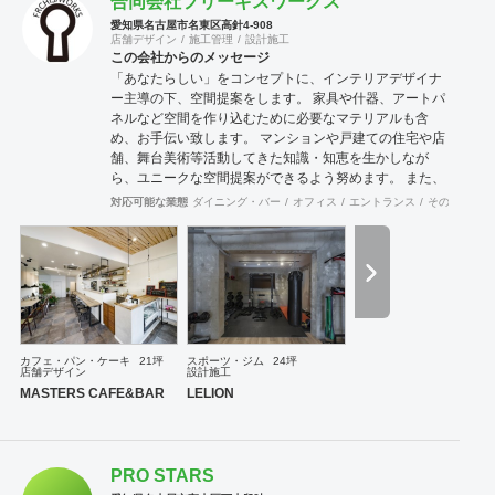
合同会社フリーキスワークス
愛知県名古屋市名東区高針4-908
店舗デザイン
施工管理
設計施工
この会社からのメッセージ
「あなたらしい」をコンセプトに、インテリアデザイナ
ー主導の下、空間提案をします。 家具や什器、アートパ
ネルなど空間を作り込むために必要なマテリアルも含
め、お手伝い致します。 マンションや戸建ての住宅や店
舗、舞台美術等活動してきた知識・知恵を生かしなが
ら、ユニークな空間提案ができるよう努めます。 また、
雑誌やラジオ番組などでのご紹介やプレスリリースも必
対応可能な業態
ダイニング・バー
オフィス
エントランス
その他
医院
要であれば、お手伝いさせていただきます。
カフェ・パン・ケーキ
21坪
スポーツ・ジム
24坪
店舗デザイン
設計施工
MASTERS CAFE&BAR
LELION
PRO STARS