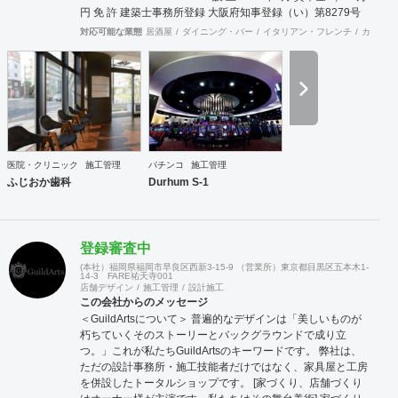
円 免 許 建築士事務所登録 大阪府知事登録（い）第8279号
建築業許可 大阪府知事登録（般-20）第131632号 屋外広告
対応可能な業態
居酒屋
ダイニング・バー
イタリアン・フレンチ
カフェ・
業登録 大阪府知事登録 第20102号 事業案内 商業空間・看板
の設置及び施工、ビルリノベーション、メンテナンス、現状
復旧工事、環境機器販売 取引銀行 三菱東京UFJ銀行 心斎橋
支店 近畿大阪銀行 本町営業部 大阪信用金庫 西支店
医院・クリニック
施工管理
パチンコ
施工管理
ふじおか歯科
Durhum S-1
登録審査中
(本社）福岡県福岡市早良区西新3-15-9 （営業所）東京都目黒区五本木1-
14-3 FARE祐天寺001
店舗デザイン
施工管理
設計施工
この会社からのメッセージ
＜GuildArtsについて＞ 普遍的なデザインは「美しいものが
朽ちていくそのストーリーとバックグラウンドで成り立
つ。」これが私たちGuildArtsのキーワードです。 弊社は、
ただの設計事務所・施工技能者だけではなく、家具屋と工房
を併設したトータルショップです。 [家づくり、店舗づくり