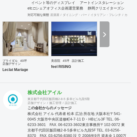
イベント等のディスプレイ アートインスタレーション
etc. ​ □シェアオフィス企画運営業務 静岡クリエイターズシ
ェアオフィス ［ ENTRANCE ］の企画・運営 ※自身の
対応可能な業態
居酒屋
ダイニング・バー
イタリアン・フレンチ
カフェ・
オフィスも内包。 ​ 空きテナントやビルを利用した シェア
オフィス等の企画提案。
ブライダル
40坪
美容院
45坪
設計施工
店舗デザイン
feel RISING
Leclat Mariage
株式会社アイル
東京都千代田区飯田橋2-8-5 多幸ビル九段5階
店舗デザイン
施工管理
設計施工
この会社からのメッセージ
株式会社 アイル 代表者 松本 広治 所在地 大阪本社〒541-
0045 大阪市中央区道修町4-7-11 D・HBビル3F TEL. 06-
6233-3601 FAX. 06-6233-3602東京事務所〒102-0072 東
京都千代田区飯田橋2-8-5多幸ビル九段5F TEL. 03-6256-
8370 FAX. 03-6256-8380 設 立 2006年9月 資本金 1,000万