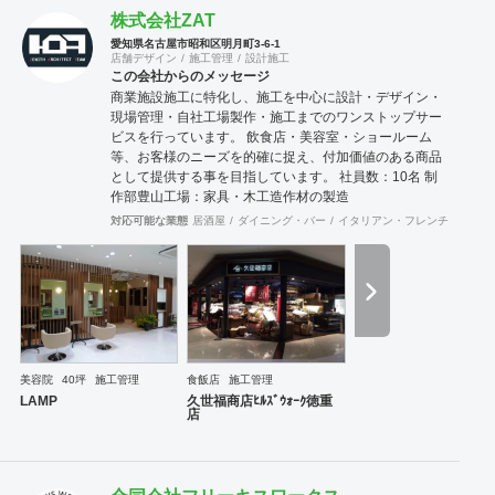
株式会社ZAT
愛知県名古屋市昭和区明月町3-6-1
店舗デザイン
施工管理
設計施工
この会社からのメッセージ
商業施設施工に特化し、施工を中心に設計・デザイン・
現場管理・自社工場製作・施工までのワンストップサー
ビスを行っています。 飲食店・美容室・ショールーム
等、お客様のニーズを的確に捉え、付加価値のある商品
として提供する事を目指しています。 社員数：10名 制
作部豊山工場：家具・木工造作材の製造
対応可能な業態
居酒屋
ダイニング・バー
イタリアン・フレンチ
カフェ
美容院
40坪
施工管理
食飯店
施工管理
LAMP
久世福商店ﾋﾙｽﾞｳｫｰｸ徳重
店