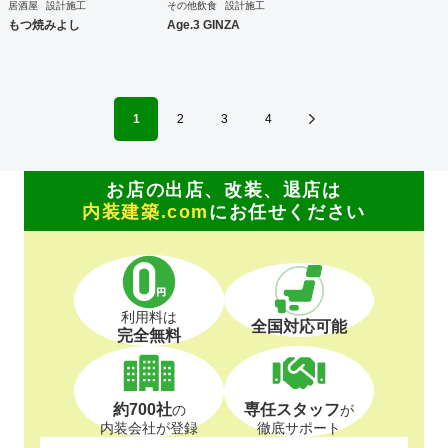
居酒屋
設計施工
その他飲食
設計施工
もつ焼みよし
Age.3 GINZA
1
2
3
4
お店の出店、改装、退店は
内装建築.com
にお任せください
利用料は
全国対応可能
完全無料
約700社
専任スタッフ
の
が
内装会社が登録
徹底サポート