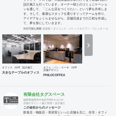
設計施工も行っています。オーナー様とのコミュニケーショ
ンを通して、「こんな店をつくりたい」という夢を共有しま
す。そして、最適なスタッフを選りすぐってチームを作り、
アイデアをふくらませながら、店舗完成までの工程を作成し
て、夢を形にしていきます。
対応可能な業態
居酒屋
ダイニング・バー
イタリアン・フレンチ
カフェ・
オフィス
20坪
設計施工
カフェ・パン・ケーキ
18坪
店舗デザイン
大きなテーブルのオフィス
PHILOCOFFEA
有限会社タグスペース
福岡県福岡市中央区平和5-5-12-1F
店舗デザイン
施工管理
設計施工
この会社からのメッセージ
飲食店・物販店・美容室といった店舗を主に、住宅・オフィ