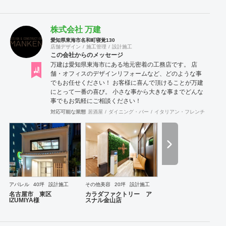
株式会社 万建
愛知県東海市名和町寝覚130
店舗デザイン
施工管理
設計施工
この会社からのメッセージ
万建は愛知県東海市にある地元密着の工務店です。 店
舗・オフィスのデザインリフォームなど、どのような事
でもお任せください！ お客様に喜んで頂けることが万建
にとって一番の喜び。 小さな事から大きな事までどんな
事でもお気軽にご相談ください！
対応可能な業態
居酒屋
ダイニング・バー
イタリアン・フレンチ
カフェ
アパレル
40坪
設計施工
その他美容
20坪
設計施工
名古屋市 東区
カラダファクトリー ア
IZUMIYA様
スナル金山店