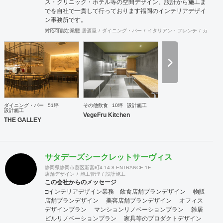
ス・クリニック・ホテル等の空間デザイン、設計から施工ま
でを自社で一貫して行っております福岡のインテリアデザイ
ン事務所です。
対応可能な業態
居酒屋
ダイニング・バー
イタリアン・フレンチ
カフェ・
ダイニング・バー
51坪
その他飲食
10坪
設計施工
設計施工
VegeFru Kitchen
THE GALLEY
サタデーズシークレットサーヴィス
静岡県静岡市葵区新富町4-14-8 ENTRANCE-1F
店舗デザイン
施工管理
設計施工
この会社からのメッセージ
□インテリアデザイン業務 ​ 飲食店舗プランデザイン 物販
店舗プランデザイン 美容店舗プランデザイン オフィス
デザインプラン マンションリノベーションプラン 雑居
ビルリノベーションプラン 家具等のプロダクトデザイン