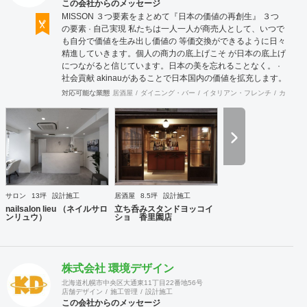
この会社からのメッセージ
MISSON ３つ要素をまとめて『日本の価値の再創生』 ３つ
の要素 · 自己実現 私たちは一人一人が商売人として、いつで
も自分で価値を生み出し価値の 等価交換ができるように日々
精進していきます。個人の商力の底上げこそ が日本の底上げ
につながると信じています。日本の美を忘れることなく。 ·
社会貢献 akinauがあることで日本国内の価値を拡充します。
そして世界に誇れる 国として日本の価値を輸出し続けていき
対応可能な業態
居酒屋
ダイニング・バー
イタリアン・フレンチ
カフェ・
ます。もちろん地球にやさしく、 人にもやさしく。 · 利益追
求 私たちは現段階ではお金というものが価値の目安として標
準とされる 時代で利益を追求し、まずは自社が幸せになるこ
とを約束します。 並行して売り上げも追求します。理由は自
社だけでなくそれに関係する 全ての会社や人々にも売り上げ
をつくることでお金というものをめぐる ように行動します。
社会にたくされた使命 今の日本は世界的にも元気がない。こ
れは自分本意に人生をまっとうできない人たちが多く存在す
サロン
13坪
設計施工
居酒屋
8.5坪
設計施工
るからであると想像できる。今社会で必要とされる人材、主
nailsalon lieu （ネイルサロ
立ち呑みスタンドヨッコイ
体性をもって自身の考えで行動できる。夢を大きく持って
ンリュウ）
ショ 香里園店
日々の鍛錬を怠らない。人を育て明るい未来の日本をつくり
だす。 VISSON 『商うをおもしろく。』 誰に? 自分のもって
いる素質、他にはできないこと、その本質をみつけていく。
自信をもち後悔しない人生を送るために。まだ気づいていな
株式会社 環境デザイン
いあなたに送る。 何を? 誰しもその人しかもっていない個性
北海道札幌市中央区大通東11丁目22番地56号
が存在する。その個性を最大にいかした商いをみつけだし生
店舗デザイン
施工管理
設計施工
み出していく。小商いだっていい、個人が幸せであり直接届
この会社からのメッセージ