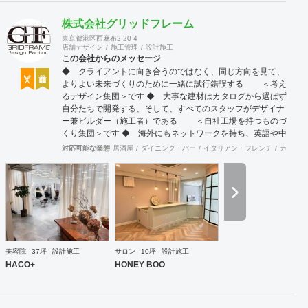
株式会社グリッドフレーム
東京都港区西麻布2-20-4
店舗デザイン
施工管理
設計施工
この会社からのメッセージ
◆ クライアントに向き合うのではなく、同じ方向を見て、
よりよい未来づくりのために一緒に試行錯誤する ＜考え
るデザイン集団＞です ◆ 大事な建材はカタログから選ばず
自分たちで開発する、そして、すべてのスタッフがデザイナ
ー兼ビルダー（施工者）である ＜自社工場を持つものづ
くり集団＞です ◆ 海外にもネットワークを持ち、英語や中
国語に堪能なスタッフたちが、海外から国内への出店をスム
対応可能な業態
居酒屋
ダイニング・バー
イタリアン・フレンチ
カフェ・
ーズに実現させる ＜国境のない設計集団＞です 設計施
工案件、設計＋造作物の案件、施工案件、造作物制作など、
多様な請負形態が可能です。工場では金属を中心にさまざま
な素材を用いた制作が可能で、例えば通常デザイン性とは無
縁な特定防火設備（鉄扉）などにも高いデザイン性を施すこ
とも可能です。 GRIDFRAME とりかえのきかない空間
https://gridframe.co.jp/ Synes(シネス) 霧のようなやわらか
な空間 http://synes.jp/ SOTOCHIKU 時間の蓄積を取り
美容院
37坪
設計施工
サロン
10坪
設計施工
込む空間 https://sotochiku.com/
HACO+
HONEY BOO