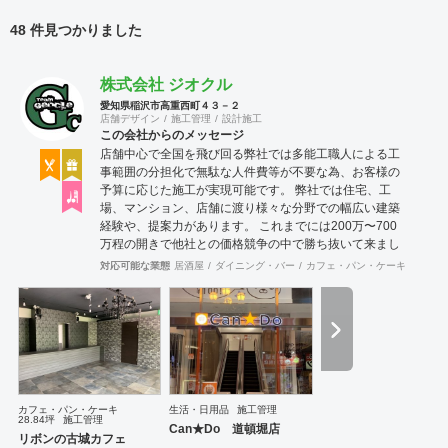
48 件見つかりました
株式会社 ジオクル
愛知県稲沢市高重西町４３－２
店舗デザイン
施工管理
設計施工
この会社からのメッセージ
店舗中心で全国を飛び回る弊社では多能工職人による工
事範囲の分担化で無駄な人件費等が不要な為、お客様の
予算に応じた施工が実現可能です。 弊社では住宅、工
場、マンション、店舗に渡り様々な分野での幅広い建築
経験や、提案力があります。 これまでには200万〜700
万程の開きで他社との価格競争の中で勝ち抜いて来まし
た。 お問い合わせは メール
対応可能な業態
居酒屋
ダイニング・バー
カフェ・パン・ケーキ
和食・
（tenperhide31@icloud.com）からも承ります。 その
他：道具商 愛知県公安委員会許可 第542642304700
号
カフェ・パン・ケーキ
生活・日用品
施工管理
28.84坪
施工管理
Can★Do 道頓堀店
リボンの古城カフェ