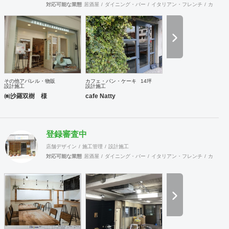
後滋賀県大津に渡り、有限会社化、個人化を経て、現在5代
対応可能な業態
居酒屋
ダイニング・バー
イタリアン・フレンチ
カフェ・
目となり法人化致しております。 ご提案のポリシーと致
しましては、オーナー様のご意見・ご要望を十分に伺い、ご
提案させていただきます。創りたいのは当社が創りたいもの
ではなく、お客様の必要である店舗・住宅、そしてお客様の
夢の実現です。 飲食店や女性のお客様の場合には、お
打ち合わせには当社カフェナッティーのバティシエが参加さ
せていただく事が可能です。 木材やアイアン、タイル
など素材感をいかした提案を特に得意と致しております。
その他アパレル・物販
カフェ・パン・ケーキ
14坪
皆様の夢の実現に全力でハード面でのサポートをさせてい
設計施工
設計施工
ただきます！
㈱沙羅双樹 様
cafe Natty
登録審査中
店舗デザイン
施工管理
設計施工
対応可能な業態
居酒屋
ダイニング・バー
イタリアン・フレンチ
カフェ・