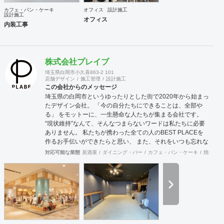
カフェ・パン・ケーキ
オフィス
設計施工
設計施工
オフィス
内装工事
株式会社プレイブ
埼玉県白岡市小久喜863-2 101
店舗デザイン
施工管理
設計施工
この会社からのメッセージ
埼玉県の白岡市というゆったりとした街で2020年から始まっ
たデザイン会社。 「今の自分たちにできることは、全部や
る」 をモットーに、一生懸命な人たちが集まる会社です。
“現状維持”なんて、そんなつまらないワードは私たちに必要
ありません。 私たちが携わった全ての人のBEST PLACEを
作るお手伝いができたらと思い、 また、それをいつも忘れな
いためにもPLABE-プレイブ-という社名にしました。 内装設
対応可能な業態
居酒屋
ダイニング・バー
カフェ・パン・ケーキ
焼肉・中
計・施工、リノベーション、家具製作、印刷物・WEBサイト
制作などデザインできるもの全てお任せください。