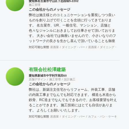
愛知県名古屋市守山区下志段味5-2202
施工管理
この会社からのメッセージ
弊社は施主様とのコミュニケーションを重視しつつ良い
ものを創り上げて行くことを念頭に行ってきておりま
す。 名古屋市、UR、一般住宅、マンション、店舗と
色々なジャンルにおきましてお仕事させて頂いておりま
す。 大きい会社では御座いませんので、小さいなりのフ
ットワークの良さを生かし喜んで頂いていることも御座
います。
対応可能な業態
居酒屋
ダイニング・バー
居酒屋
ダイニング・バー
焼
有限会社松澤建築
愛知県新城市中宇利字高田60
店舗デザイン
施工管理
設計施工
この会社からのメッセージ
弊社は、新築注文住宅からリフォーム、外装工事、店舗
の内装工事までなんでも対応できます。 構造も木造から
鉄骨、RC造までなんでもできるので、お客様要望を叶え
ることができます。 施工技術にはとても自信がありま
す。 よろしくお願いいたします。
対応可能な業態
居酒屋
ダイニング・バー
カフェ・パン・ケーキ
居酒屋