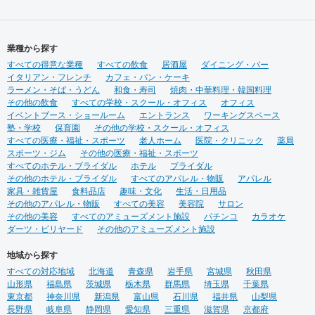
業種から探す
すべての得意な業種
すべての飲食
居酒屋
ダイニング・バー
イタリアン・フレンチ
カフェ・パン・ケーキ
ラーメン・そば・うどん
和食・寿司
焼肉・中華料理・韓国料理
その他の飲食
すべての学校・スクール・オフィス
オフィス
イベントブース・ショールーム
エントランス
ワーキングスペース
塾・学校
保育園
その他の学校・スクール・オフィス
すべての医療・福祉・スポーツ
老人ホーム
医院・クリニック
薬局
スポーツ・ジム
その他の医療・福祉・スポーツ
すべてのホテル・ブライダル
ホテル
ブライダル
その他のホテル・ブライダル
すべてのアパレル・物販
アパレル
家具・雑貨屋
食料品店
趣味・文化
生活・日用品
その他のアパレル・物販
すべての美容
美容院
サロン
その他の美容
すべてのアミューズメント施設
パチンコ
カラオケ
ダーツ・ビリヤード
その他のアミューズメント施設
地域から探す
すべての対応地域
北海道
青森県
岩手県
宮城県
秋田県
山形県
福島県
茨城県
栃木県
群馬県
埼玉県
千葉県
東京都
神奈川県
新潟県
富山県
石川県
福井県
山梨県
長野県
岐阜県
静岡県
愛知県
三重県
滋賀県
京都府