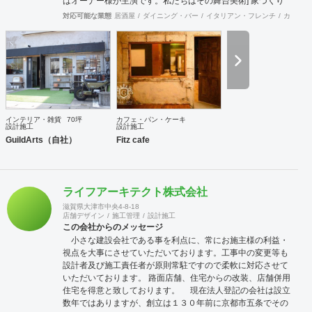
はオーナー様が主演です。私たちはその舞台美術] 家づくり
もリノベーションもまずあるのは、住む方の歴史。そこから
対応可能な業態
居酒屋
ダイニング・バー
イタリアン・フレンチ
カフェ・
デザインの好み、そして将来設計をストーリー化し、デザイ
ンを組んでいきます。 そしてそのデザインは、過去作り上げ
てきた先人たちに敬意を表し、現代で生み出される新しいモ
ノたちとつじつまを合わせ、将来10年後、20年後に生きる人
たちにも美しいと思える・・・そのようなコンセプトの元活
動しています。 オーナー様の人生を多く過ごす空間を私たち
の美術で永遠に彩れればこれ以上の幸せはありません。 私た
ちのショップはアンティークやヴィンテージ、古ぼけた温か
インテリア・雑貨
70坪
カフェ・パン・ケーキ
みのあるデザイン展開しているインテリアショップです。 そ
設計施工
設計施工
のの空間演出は優雅で朽ちていく様を表現するために過去の
GuildArts（自社）
Fitz cafe
美しいものを取り扱っているにすぎません。 家具屋だからこ
そできる内装デザインがある。 家具屋だからこそ空間を仕上
げることできる。 そんな夢のように素敵でかわいくてかっこ
いいデザインを形にしていきます。 それぞれの個性を持った
ライフアーキテクト株式会社
スタッフがオリジナルデザインをご提案いたします。
滋賀県大津市中央4-8-18
GuildArts代表の原田は、自ら家具職人としての傍ら左官業を
店舗デザイン
施工管理
設計施工
得意とし、スタッフ一同も現場作業を行う職人集団です。設
この会社からのメッセージ
計デザインのみならずスポットでの対応も行っています。
小さな建設会社である事を利点に、常にお施主様の利益・
視点を大事にさせていただいております。工事中の変更等も
設計者及び施工責任者が原則常駐ですので柔軟に対応させて
いただいております。 路面店舗、住宅からの改装、店舗併用
住宅を得意と致しております。 現在法人登記の会社は設立
数年ではありますが、創立は１３０年前に京都市五条でその