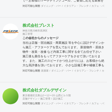
で－お客様のマーケティングゴール、ご要望に応える業務を
すべて一括提供いたします。＝シングル・ポイント・コンタ
対応可能な業態
ダイニング・バー
イタリアン・フレンチ
カフェ・パン・ケ
クト - 企画・デザイン アジア全域からデザイナー300名以上
が集結したキングスメンのクリエイティブチーム。 革新的か
つ高いデザイン性が評価される賞を国内外で100以上受賞し
ております。 彼らの想像力と技術力のコンビネーションで、
株式会社プレスト
空間をシグネチャーデザインに、 コンセプトからお客様のブ
神奈川県川崎市高津区
ランドアイデンティティーを表現いたします。 - 店舗・オフ
施工管理
ィス内装 ブランドや企業の魅力を最大限に引き出した店舗や
この会社からのメッセージ
オフィス環境で、 消費者の包括的なブランド体験を築く空間
当社は店舗・宿泊施設・商業施設 等を中心に設計デザインか
をつくりあげます。 商品・ブランド・空間を融合し、印象強
ら施工・アフターケアを営んでおります。 新規物件・居抜き
い、美しく機能的な内装をお届けするため、お客様と密に連
物件・改装・改修 など内装工事に関する全てお任せ下さい
携をとって、プロジェクトに取り組みます。
施工後も責任をもってアフターケアをさせて頂いておりま
す。 また、施工のスピードかつ仕上がりには、お客様から絶
大な高評価を頂いております。 小さな設備工事や補修工事も
迅速にご対応致しますので、困った事が有ったら先ずは当社
対応可能な業態
居酒屋
ダイニング・バー
イタリアン・フレンチ
カフェ・
へご連絡をください。 宜しくお願い申し上げます。
株式会社ダブルデザイン
東京都港区北青山2ー12ー20 山西ビル５階
店舗デザイン
施工管理
設計施工
対応可能な業態
ダイニング・バー
イタリアン・フレンチ
カフェ・パン・ケ