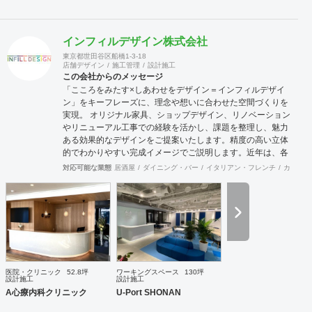
インフィルデザイン株式会社
東京都世田谷区船橋1-3-18
店舗デザイン
施工管理
設計施工
この会社からのメッセージ
「こころをみたす×しあわせをデザイン＝インフィルデザイ
ン」をキーフレーズに、理念や想いに合わせた空間づくりを
実現。 オリジナル家具、ショップデザイン、リノベーション
やリニューアル工事での経験を活かし、課題を整理し、魅力
ある効果的なデザインをご提案いたします。精度の高い立体
的でわかりやすい完成イメージでご説明します。近年は、各
地域の自治体様からエリア全体の構想や空き施設の有効利用
対応可能な業態
居酒屋
ダイニング・バー
イタリアン・フレンチ
カフェ・
など、町おこしを含めての企画・プランが増えており、好評
をいただいています。 連携スタッフには経験豊富な一級建築
士もおりますので、立地に合わせた集客できる施設・店舗づ
くりを事業構想から、デザイン・設計・工事監理までサポー
トさせていただきます。
医院・クリニック
52.8坪
ワーキングスペース
130坪
設計施工
設計施工
A心療内科クリニック
U-Port SHONAN