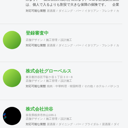
は、個人で入るよりも割安で大きな保障の保険です。 企業
訪問活動（クリニック）→会員企業を訪問し、その強みや仕
対応可能な業態
居酒屋
ダイニング・バー
イタリアン・フレンチ
カフェ・
組みまた企業戦略等を学ぶ合う事が出来ます。 店舗ジャパ
ンに加入出来ます。→マッチンクサイトの運営と情報発信に
より新規開拓の期待が持てます。 これらのことは、全国に点
在する会員が組織的に活動しているからこそ可能となること
登録審査中
で、会員企業が増えれば、尚更の事です。 景気に左右されが
店舗デザイン
施工管理
設計施工
ちな建設業界に於いて、勝ち残るためには、会員同士の情報
交換を行いながら、組織的に活動を行う事が重要です。 ネッ
対応可能な業態
居酒屋
ダイニング・バー
イタリアン・フレンチ
カフェ・
トでなんでも情報が集まる時代の中、実際に顔を合わせ、意
見交換することでより強固な絆を築きあげて行きます。 当組
合は、全国組織の利点を生かしてますます活発に活動して行
きます。ご賛同頂ける、同業者様のご加入をお待ちして居り
株式会社グローベルス
ます。
東京都渋谷区千駄ケ谷１丁目３０−８
店舗デザイン
施工管理
設計施工
対応可能な業態
焼肉・中華料理・韓国料理
その他
ホテル
パチンコ
カラ
株式会社渋谷
奈良県桜井市外山186-1
店舗デザイン
施工管理
設計施工
対応可能な業態
居酒屋
ダイニング・バー
ブライダル
居酒屋
ダイニング