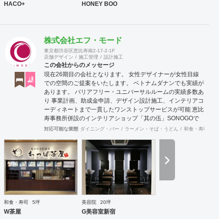
HACO+
HONEY BOO
株式会社エフ・モード
東京都渋谷区恵比寿南2-17-2-1F
店舗デザイン
施工管理
設計施工
この会社からのメッセージ
現在26期目の会社となります。 女性デザイナーが女性目線
での空間のご提案をいたします。 ベトナムダナンでも実績が
あります。 バリアフリー・ユニバーサルルームの実績多数あ
り 事業計画、助成金申請、デザイン設計施工、インテリアコ
ーディネートまで一貫したワンストップサービスが可能 恵比
寿事務所併設のインテリアショップ「其の伍」SONOGOで
はオリジナル家具をはじめアンティーク骨董家具の販売もし
対応可能な業態
ダイニング・バー
ラーメン・そば・うどん
和食・寿司
焼
ています。
和食・寿司
5坪
美容院
20坪
W茶屋
G美容室新宿