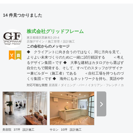
14 件見つかりました
株式会社グリッドフレーム
東京都港区西麻布2-20-4
店舗デザイン
施工管理
設計施工
この会社からのメッセージ
◆ クライアントに向き合うのではなく、同じ方向を見て、
よりよい未来づくりのために一緒に試行錯誤する ＜考え
るデザイン集団＞です ◆ 大事な建材はカタログから選ばず
自分たちで開発する、そして、すべてのスタッフがデザイナ
ー兼ビルダー（施工者）である ＜自社工場を持つものづ
くり集団＞です ◆ 海外にもネットワークを持ち、英語や中
国語に堪能なスタッフたちが、海外から国内への出店をスム
対応可能な業態
居酒屋
ダイニング・バー
イタリアン・フレンチ
カフェ・
ーズに実現させる ＜国境のない設計集団＞です 設計施
工案件、設計＋造作物の案件、施工案件、造作物制作など、
多様な請負形態が可能です。工場では金属を中心にさまざま
な素材を用いた制作が可能で、例えば通常デザイン性とは無
縁な特定防火設備（鉄扉）などにも高いデザイン性を施すこ
とも可能です。 GRIDFRAME とりかえのきかない空間
https://gridframe.co.jp/ Synes(シネス) 霧のようなやわらか
な空間 http://synes.jp/ SOTOCHIKU 時間の蓄積を取り
美容院
37坪
設計施工
サロン
10坪
設計施工
込む空間 https://sotochiku.com/