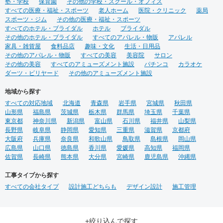
塾・学校
保育園
その他の学校・スクール・オフィス
すべての医療・福祉・スポーツ
老人ホーム
医院・クリニック
薬局
スポーツ・ジム
その他の医療・福祉・スポーツ
すべてのホテル・ブライダル
ホテル
ブライダル
その他のホテル・ブライダル
すべてのアパレル・物販
アパレル
家具・雑貨屋
食料品店
趣味・文化
生活・日用品
その他のアパレル・物販
すべての美容
美容院
サロン
その他の美容
すべてのアミューズメント施設
パチンコ
カラオケ
ダーツ・ビリヤード
その他のアミューズメント施設
地域から探す
すべての対応地域
北海道
青森県
岩手県
宮城県
秋田県
山形県
福島県
茨城県
栃木県
群馬県
埼玉県
千葉県
東京都
神奈川県
新潟県
富山県
石川県
福井県
山梨県
長野県
岐阜県
静岡県
愛知県
三重県
滋賀県
京都府
大阪府
兵庫県
奈良県
和歌山県
鳥取県
島根県
岡山県
広島県
山口県
徳島県
香川県
愛媛県
高知県
福岡県
佐賀県
長崎県
熊本県
大分県
宮崎県
鹿児島県
沖縄県
工事タイプから探す
すべての会社タイプ
設計施工どちらも
デザイン設計
施工管理
+絞り込んで探す