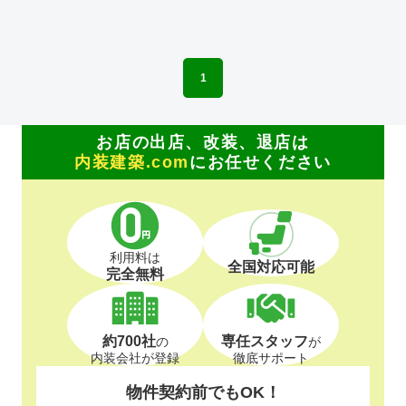
1
お店の出店、改装、退店は
内装建築.com
にお任せください
利用料は
全国対応可能
完全無料
約700社
専任スタッフ
の
が
内装会社が登録
徹底サポート
物件契約前でもOK！