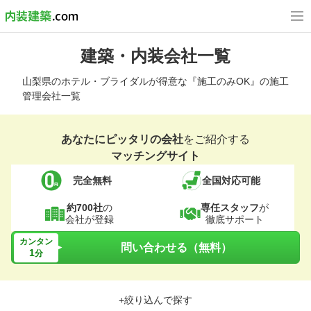
建築・内装会社一覧
山梨県のホテル・ブライダルが得意な『施工のみOK』の施工
管理会社一覧
あなたにピッタリの会社
をご紹介する
マッチングサイト
完全無料
全国対応可能
約700社
の
専任スタッフ
が
会社が登録
徹底サポート
カンタン
問い合わせる（無料）
1
分
+絞り込んで探す