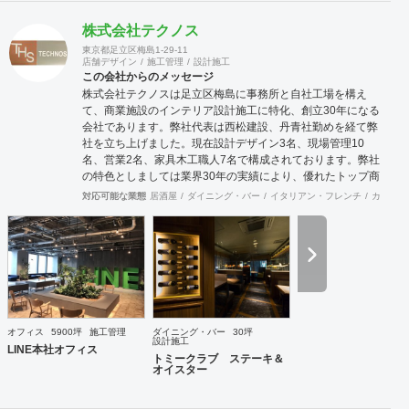
株式会社テクノス
東京都足立区梅島1-29-11
店舗デザイン
施工管理
設計施工
この会社からのメッセージ
株式会社テクノスは足立区梅島に事務所と自社工場を構え
て、商業施設のインテリア設計施工に特化、創立30年になる
会社であります。弊社代表は西松建設、丹青社勤めを経て弊
社を立ち上げました。現在設計デザイン3名、現場管理10
名、営業2名、家具木工職人7名で構成されております。弊社
の特色としましては業界30年の実績により、優れたトップ商
空間デザイナーさん達と幅広いパイプを持っており、お客様
対応可能な業態
居酒屋
ダイニング・バー
イタリアン・フレンチ
カフェ・
のニーズにマッチングしたデザイナーさんの選出と弊社との
コラボによって、より高いレベルのご提案ならびにご対応を
行うことが可能な体制を整えております。またデザイン設計
から自社製造までワンストップで対応可能な為、きめ細かな
対応とスピディー性、そして品質の安定性と流通マージンを
抑えたコスト低減を売りとしております。さらに自社に職人
を抱えていることからアフターケアもしっかりとした対応が
可能であります。おかげ様で弊社は長いリピーターとしてお
オフィス
5900坪
施工管理
ダイニング・バー
30坪
取引させて頂くお客様が多い事と、設計事務所様からのご紹
設計施工
LINE本社オフィス
介によるお客様が多いのが営業特徴となっております。また
トミークラブ ステーキ＆
オイスター
地方のご出店においても、弊社にお声をかけて頂くお客様も
多い状況です。これも日ごろから一つ一つをしっかりと対応
する事に社員全員が心がけている結果だと思います。 弊社で