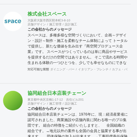
株式会社スペース
大阪府大阪市西区靭本町3-8-10
店舗デザイン
施工管理
設計施工
この会社からのメッセージ
スペースは、多種多様な空間づくりにおいて、企画～デザイ
ン・設計～制作・施工を柔軟なチーム体制によって トータル
で提供し、新たな価値を生み出す『商空間プロデュース企
業』です。 スペースがつくっているのは単に商品やサービス
を提供するだけの空間ではありません。 そこで流れる時間や
生まれる体験の一つひとつを、少しでも幸せなものにできな
いか。そのような 願いを込めて、常に人を想い、社会を見つ
対応可能な業態
ダイニング・バー
イタリアン・フレンチ
カフェ・パン・ケ
めながら、多様な分野の空間づくりに取り組んで参ります。
協同組合日本店装チェーン
東京都中央区京橋1-17-12 吉住ビル201
店舗デザイン
施工管理
設計施工
この会社からのメッセージ
協同組合日本店装チェーンは、1976年に、現：経済産業省に
認可されました、商業施設や店舗内装に関わる唯一のプロ集
団です。 組合の特徴をご紹介いたしますと、 全国組織の
組合です。→地元以外の案件も全国の会員と協業する事が出
来ます。 団体保険の加入が出来ます。→工事賠償責任保険