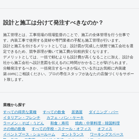
設計と施工は分けて発注すべきなのか？
施工管理とは、工事現場の現場監督のことで、施工の全体管理を行う仕事で
す。内装工事で使用する資材や専門業者の手配も施工管理が行います。
設計と施工を分けるメリットとしては、設計図が完成した状態で施工会社を選
定できるため、競争原理が働いて施工費が比較的安くなります。
デメリットとしては、一括で頼むよりも設計費が高くなることに加え、設計会
社から施工会社へ設計意図を伝えるのに時間がかかることが挙げられます。
分離発注するべきか、一括発注するべきか悩んでいる方はお気軽に内装建
築.comにご相談ください。プロの専任スタッフがあなたの店舗づくりをサポー
ト致します。
業種から探す
すべての得意な業種
すべての飲食
居酒屋
ダイニング・バー
イタリアン・フレンチ
カフェ・パン・ケーキ
ラーメン・そば・うどん
和食・寿司
焼肉・中華料理・韓国料理
その他の飲食
すべての学校・スクール・オフィス
オフィス
イベントブース・ショールーム
エントランス
ワーキングスペース