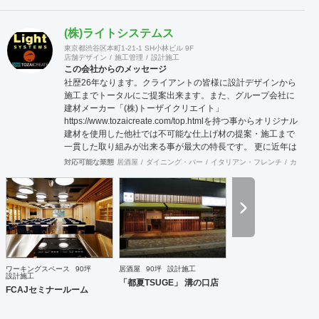
(株)ライトシステムス
東京都渋谷区本町1-21-1 SH小林ビル 9F
店舗デザイン
施工管理
設計施工
この会社からのメッセージ
社歴26年なります。クライアントの皆様に設計デザインから
施工までトータルにご提案出来ます。また、グループ会社に
建材メーカー「(株)トーザイクリエイト」
https://www.tozaicreate.com/top.htmlを持つ事からオリジナル
建材を使用した他社では不可能な仕上げ材の提案・施工まで
一貫した取り組みが出来る事が最大の特長です。 更に近年は
環境対策をテーマにした機能建材等の開発を進めており他社
対応可能な業態
居酒屋
ダイニング・バー
イタリアン・フレンチ
カフェ・
が提案できない天然由来の木・竹・土・貝殻など地産材を使
用した人や環境に負荷のかからないROHASな建材を提供し
設計・施工することが可能です。特に保育園などの子供施設
や室内環境や健康を重視する各種施設の新提案が強みで環境
問題に対応する新しい時代の設計施工会社を目指していま
す。私たちは「耐久」「防腐」「呼吸」「吸着」などの機能
を仕上げ材に付加させ、意匠やデザインをも楽しめる「人に
とって健やかで豊かな空間」をクライアントの皆様にご提案
ワーキングスペース
90坪
居酒屋
90坪
設計施工
したいと考えています。
設計施工
「都夏TSUGE」 溝の口店
FCAJセミナールーム