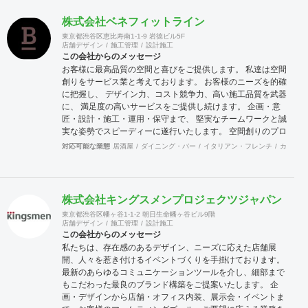
は自ら店舗の経営も行っております。現在15年目を迎える西
株式会社ベネフィットライン
麻布にある高級輸入家具店と、現在10年目を迎える上野アメ
横にあるハンバーグのお店です。 こちらの店舗を自ら経営す
東京都渋谷区恵比寿南1-1-9 岩徳ビル5F
店舗デザイン
施工管理
設計施工
ることでいかにお客様が利益を出すのに日々大変なご努力を
この会社からのメッセージ
されているのかを改めて学ぶ事で出来ました。これらの経験
お客様に最高品質の空間と喜びをご提供します。 私達は空間
も活かして、ご依頼されるお客様に対して、弊社のインテリ
創りをサービス業と考えております。 お客様のニーズを的確
アデザイン設計施工面から、少しでもお客様のお店がご繁栄
に把握し、 デザイン力、コスト競争力、高い施工品質を武器
そしてご利益を獲得出来るようにしっかりとした対応を行っ
に、 満足度の高いサービスをご提供し続けます。 企画・意
てゆきたいと考えております。 まずはお気軽にご相談いただ
匠・設計・施工・運用・保守まで、 堅実なチームワークと誠
ければと思います、よろしくお願いいたします。
実な姿勢でスピーディーに遂行いたします。 空間創りのプロ
フェッショナルにお任せください。 ■デザイン/設計 社内にデ
対応可能な業態
居酒屋
ダイニング・バー
イタリアン・フレンチ
カフェ・
ザイン設計チームを擁しております。 お客様のご希望に合わ
せてフレキシブルに対応し、 視覚的にも機能的にも満足頂け
る提案を心掛けています。 ■建築施工 お客様の要望、デザイ
ン、コスト、品質、作業効率など、 多岐にわたる視点から最
株式会社キングスメンプロジェクツジャパン
善の施工方法を検討し実行していきます。
東京都渋谷区幡ヶ谷1-1-2 朝日生命幡ヶ谷ビル9階
店舗デザイン
施工管理
設計施工
この会社からのメッセージ
私たちは、存在感のあるデザイン、ニーズに応えた店舗展
開、人々を惹き付けるイベントづくりを手掛けております。
最新のあらゆるコミュニケーションツールを介し、細部まで
もこだわった最良のブランド構築をご提案いたします。 企
画・デザインから店舗・オフィス内装、展示会・イベントま