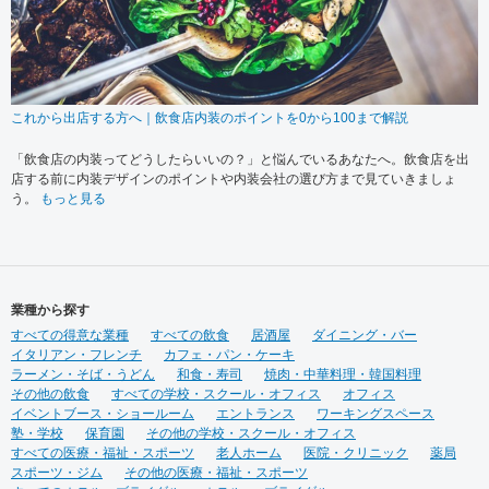
これから出店する方へ｜飲食店内装のポイントを0から100まで解説
「飲食店の内装ってどうしたらいいの？」と悩んでいるあなたへ。飲食店を出
店する前に内装デザインのポイントや内装会社の選び方まで見ていきましょ
う。
もっと見る
業種から探す
すべての得意な業種
すべての飲食
居酒屋
ダイニング・バー
イタリアン・フレンチ
カフェ・パン・ケーキ
ラーメン・そば・うどん
和食・寿司
焼肉・中華料理・韓国料理
その他の飲食
すべての学校・スクール・オフィス
オフィス
イベントブース・ショールーム
エントランス
ワーキングスペース
塾・学校
保育園
その他の学校・スクール・オフィス
すべての医療・福祉・スポーツ
老人ホーム
医院・クリニック
薬局
スポーツ・ジム
その他の医療・福祉・スポーツ