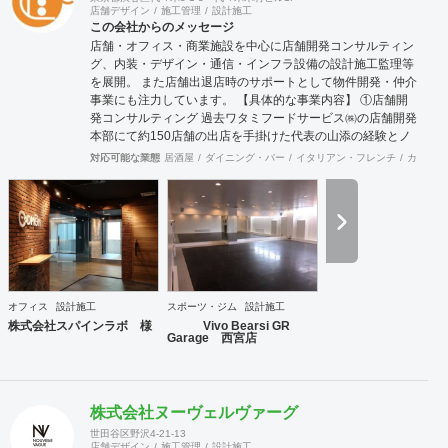
店舗デザイン
施工管理
設計施工
この会社からのメッセージ
店舗・オフィス・商業施設を中心に店舗開発コンサルティン
グ、内装・デザイン・通信・インフラ設備の設計施工監理等
を展開。 また店舗出退店時のサポートとして物件開発・仲介
事業にも注力しています。 【具体的な事業内容】 ①店舗開
発コンサルティング 過去ワタミフードサービス㈱の店舗開発
本部にて約150店舗の出店を手掛けた代表の山添の経験とノ
ウハウが凝縮した事業。 物件開発だけではなく、店舗の出店
対応可能な業態
居酒屋
ダイニング・バー
イタリアン・フレンチ
カフェ・
戦略の立案や店舗開発育成コンサルティングまで、店舗開発
に関わる全ての業務をトータル的にサポート致します。 ②内
装工事・施工監理 会社設立から36年目という豊富な経験実
績により、高い技術を持った職人と経験豊富な現場監理によ
り、店舗デザイン設計から施工監理までを一括してワンスト
ップでご提供いたします。 ③不動産仲介（店舗・オフィス仲
介、サブリース） 多くの出退店に携わってきたネットワーク
を活かし、退店前情報から居抜き物件情報や首都圏を中心に
オフィス
設計施工
スポーツ・ジム
設計施工
全国のオフィスビルや店舗物件の情報を集約し、出店希望の
株式会社スパインラボ 様
Vivo Bearsi GR
多い都心部、郊外主要駅をはじめ、ロードサイドの主要幹線
Garage 西宮店
道路において日々、物件開拓を行っております。 【弊社ホー
ムページ】 https://acari-place.co.jp/
株式会社ヌーヴェルヴァーグ
世田谷区野沢4-21-13
店舗デザイン
施工管理
設計施工