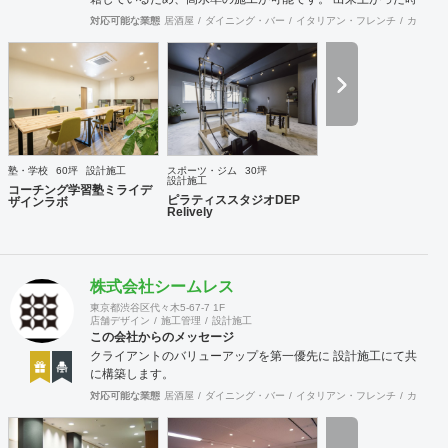
に綺麗なのは当たり前！腕の良さは年数が経てば経つほど実
対応可能な業態
居酒屋
ダイニング・バー
イタリアン・フレンチ
カフェ・
感できます。 そして、SANFUKUの職人は施工力だけでなく
コミニケーション力に優れています。 お客様が安心してオー
プンできるようきめ細やかな対応を心がけています。
塾・学校
60坪
設計施工
スポーツ・ジム
30坪
設計施工
コーチング学習塾ミライデ
ピラティススタジオDEP
ザインラボ
Relively
株式会社シームレス
東京都渋谷区代々木5-67-7 1F
店舗デザイン
施工管理
設計施工
この会社からのメッセージ
クライアントのバリューアップを第一優先に 設計施工にて共
に構築します。
対応可能な業態
居酒屋
ダイニング・バー
イタリアン・フレンチ
カフェ・