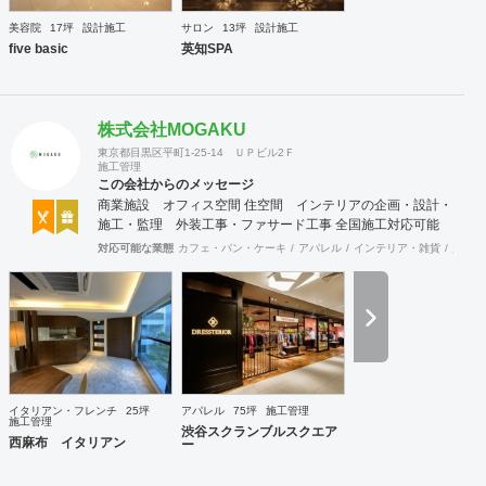
美容院
17坪
設計施工
サロン
13坪
設計施工
five basic
英知SPA
株式会社MOGAKU
東京都目黒区平町1-25-14 ＵＰビル2Ｆ
施工管理
この会社からのメッセージ
商業施設 オフィス空間 住空間 インテリアの企画・設計・
施工・監理 外装工事・ファサード工事 全国施工対応可能
対応可能な業態
カフェ・パン・ケーキ
アパレル
インテリア・雑貨
趣味・
イタリアン・フレンチ
25坪
アパレル
75坪
施工管理
施工管理
渋谷スクランブルスクエア
西麻布 イタリアン
ー