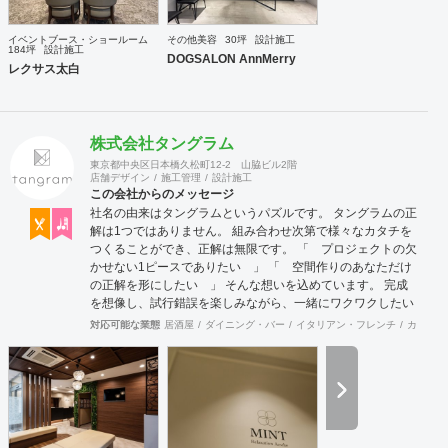
イベントブース・ショールーム
その他美容
30坪
設計施工
184坪
設計施工
DOGSALON AnnMerry
レクサス太白
株式会社タングラム
東京都中央区日本橋久松町12-2 山脇ビル2階
店舗デザイン
施工管理
設計施工
この会社からのメッセージ
社名の由来はタングラムというパズルです。 タングラムの正
解は1つではありません。 組み合わせ次第で様々なカタチを
つくることができ、正解は無限です。 「 プロジェクトの欠
かせない1ピースでありたい 」 「 空間作りのあなただけ
の正解を形にしたい 」 そんな想いを込めています。 完成
を想像し、試行錯誤を楽しみながら、 ​一緒にワクワクしたい
と思っています。
対応可能な業態
居酒屋
ダイニング・バー
イタリアン・フレンチ
カフェ・