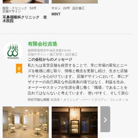
医院・クリニック
52坪
サロン
22坪
設計施工
店舗デザイン
MINT
耳鼻咽喉科クリニック 老
木医院
有限会社吉造
福岡県福岡市中央区赤坂3-6-42
店舗デザイン
施工管理
設計施工
この会社からのメッセージ
私たちは直営店舗を経営することで、常に市場の変化とニー
ズを敏感に感じ取り、情報と概念を更新し続け、生きた店舗
デザインを心がけています。 店舗デザインにおいて、単にデ
ザイナーの自己満足な作品発表の場ではなく、利益を生み、
オーナーやスタッフが生涯を通じ働く「職場」であることを
忘れてはならないと考えています。 使いやすく、そして居心
地がよく、時代の流れに左右されない強さを持った店舗デザ
対応可能な業態
居酒屋
ダイニング・バー
イタリアン・フレンチ
カフェ・
インを私たちは提案します。 また、グループ会社に不動産事
業と開業コンサルティング事業をそなえており、テナント・
出店地選びや資金調達から実践に基づいたサポートが可能で
す。 まずはお気軽に、ご相談ください。