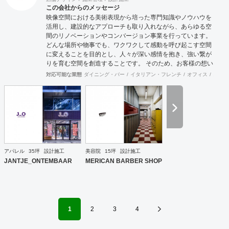
この会社からのメッセージ
映像空間における美術表現から培った専門知識やノウハウを
活用し、建設的なアプローチも取り入れながら、あらゆる空
間のリノベーションやコンバージョン事業を行っています。
どんな場所や物事でも、ワクワクして感動を呼び起こす空間
に変えることを目的とし、人々が深い感情を抱き、強い繋が
りを育む空間を創造することです。 そのため、お客様の想い
を汲み取り、独自性とインパクトを持った空間をデザインす
対応可能な業態
ダイニング・バー
イタリアン・フレンチ
オフィス
スポー
ることを心掛けています。 プロジェクトごとに最適な施工体
制を構築し、高品質かつ効率的な施工を実現しています。納
期や工期、予算的制約などにも配慮しながら、設計段階から
最終的なクオリティまでを想定して設計や施工を行っていま
す。 専門の担当者を配備し、無駄のない効率的な選択を注視
することで、恒久的な空間造りを心掛けています。 感情に訴
える空間デザインを通じて、人々が豊かな感情を育み、深い
繋がりを持つ空間を提供し続けることがリノベーション事業
アパレル
35坪
設計施工
美容院
15坪
設計施工
部の事業目的です。
JANTJE_ONTEMBAAR
MERICAN BARBER SHOP
1
2
3
4