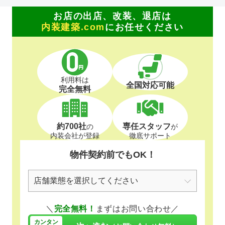
お店の出店、改装、退店は
内装建築.com
にお任せください
利用料は
全国対応可能
完全無料
約700社
専任スタッフ
の
が
内装会社が登録
徹底サポート
物件契約前でもOK！
＼
完全無料！
まずはお問い合わせ／
カンタン