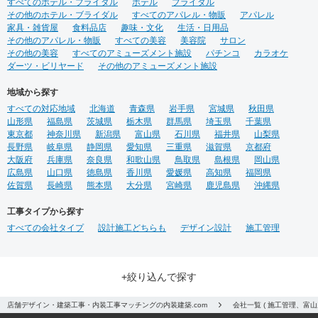
すべてのホテル・ブライダル
ホテル
ブライダル
その他のホテル・ブライダル
すべてのアパレル・物販
アパレル
家具・雑貨屋
食料品店
趣味・文化
生活・日用品
その他のアパレル・物販
すべての美容
美容院
サロン
その他の美容
すべてのアミューズメント施設
パチンコ
カラオケ
ダーツ・ビリヤード
その他のアミューズメント施設
地域から探す
すべての対応地域
北海道
青森県
岩手県
宮城県
秋田県
山形県
福島県
茨城県
栃木県
群馬県
埼玉県
千葉県
東京都
神奈川県
新潟県
富山県
石川県
福井県
山梨県
長野県
岐阜県
静岡県
愛知県
三重県
滋賀県
京都府
大阪府
兵庫県
奈良県
和歌山県
鳥取県
島根県
岡山県
広島県
山口県
徳島県
香川県
愛媛県
高知県
福岡県
佐賀県
長崎県
熊本県
大分県
宮崎県
鹿児島県
沖縄県
工事タイプから探す
すべての会社タイプ
設計施工どちらも
デザイン設計
施工管理
+絞り込んで探す
店舗デザイン・建築工事・内装工事マッチングの内装建築.com
会社一覧 ( 施工管理、富