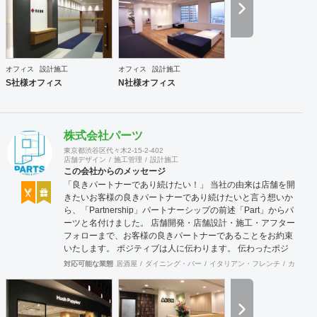
オフィス
設計施工
オフィス
設計施工
S社様オフィス
N社様オフィス
株式会社パーツ
東京都渋谷区代々木2-15-2-402
店舗デザイン
施工管理
設計施工
この会社からのメッセージ
「良きパートナーであり続けたい！」 当社の由来は店舗を開
きたいお客様の良きパートナーであり続けたいと言う想いか
ら、「Partnership」パートナーシップの前述「Part」からパ
ーツと名付けました。 店舗開発・店舗設計・施工・アフター
フォローまで、お客様の良きパートナーであることをお約束
いたします。 ポジティブは人に伝わります。 伝わったポジ
ティブが幸せを呼び込み、呼び込んだ幸せが、さらに大きな
対応可能な業態
居酒屋
ダイニング・バー
イタリアン・フレンチ
カフェ・
幸せとなって返って来る。 500店以上のOPENを見届けた当
社ならではの実績をご確認下さい。 <a
href="https://www.partsinc.co.jp/">https://www.partsinc.co.jp/</a>