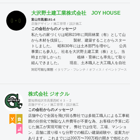
大沢野土建工業株式会社 JOY HOUSE
富山市黒瀬181-4
店舗デザイン
施工管理
設計施工
この会社からのメッセージ
私たちの家づくりは昭和23年に岡田林業（有）として山
から木材を伐採し、 製材、建築することからスター
トしました。 昭和30年には土木部門を増やし 公共
事業にも参入し、社名を大沢野土建工業（株）とし、当
時まだ珍しかった 植林・育林にも率先して取り
組んできました。 現在、土木職人と大工職人を自社
社員で抱え、住宅の地盤改良、基礎工事から 木工事
対応可能な業態
イタリアン・フレンチ
オフィス
イベントブース・ショー
までを自社職人で行えることが強みの会社です。 ま
た、若い女性設計士から年配の設計士まで幅広い建築士
がいるので幅広い施主様の ご要望にお応えできま
す。
株式会社 ジオクル
愛知県稲沢市高重西町４３－２
店舗デザイン
施工管理
設計施工
この会社からのメッセージ
店舗中心で全国を飛び回る弊社では多能工職人による工事範
囲の分担化で無駄な人件費等が不要な為、お客様の予算に応
じた施工が実現可能です。 弊社では住宅、工場、マンショ
ン、店舗に渡り様々な分野での幅広い建築経験や、提案力が
あります。 これまでには200万〜700万程の開きで他社との