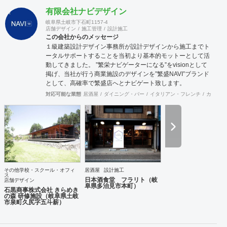
有限会社ナビデザイン
岐阜県土岐市下石町1157-4
店舗デザイン
施工管理
設計施工
この会社からのメッセージ
１級建築設計デザイン事務所が設計デザインから施工までト
ータルサポートすることを当初より基本的モットーとして活
動してきました。 ”繁栄ナビゲーターになる”をvisionとして
掲げ、当社が行う商業施設のデザインを”繁盛NAVI”ブランド
として、高確率で繁盛店へとナビゲート致します。
対応可能な業態
居酒屋
ダイニング・バー
イタリアン・フレンチ
カフェ・
その他学校・スクール・オフィ
居酒屋
設計施工
ス
日本酒食堂 フラリト（岐
店舗デザイン
阜県多治見市本町）
石黒商事株式会社 きらめき
の森 研修施設（岐阜県土岐
市泉町久尻字五斗薪）