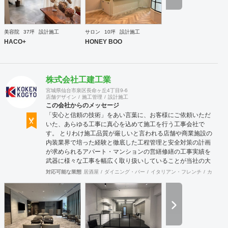
とも可能です。 GRIDFRAME とりかえのきかない空間
https://gridframe.co.jp/ Synes(シネス) 霧のようなやわらか
な空間 http://synes.jp/ SOTOCHIKU 時間の蓄積を取り
美容院
37坪
設計施工
サロン
10坪
設計施工
込む空間 https://sotochiku.com/
HACO+
HONEY BOO
株式会社工建工業
宮城県仙台市泉区長命ヶ丘4丁目9-6
店舗デザイン
施工管理
設計施工
この会社からのメッセージ
「安心と信頼の技術」をあい言葉に、お客様にご依頼いただ
いた、あらゆる工事に真心を込めて施工を行う工事会社で
す。 とりわけ施工品質が厳しいと言われる店舗や商業施設の
内装業界で培った経験と徹底した工程管理と安全対策の計画
が求められるアパート・マンションの営繕修繕の工事実績を
武器に様々な工事を幅広く取り扱いしていることが当社の大
きな特徴です。
対応可能な業態
居酒屋
ダイニング・バー
イタリアン・フレンチ
カフェ・