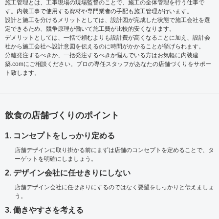
施工管理とは、工事現場の現場監督のことで、施工の全体管理を行う仕事で
す。内装工事で使用する資材や専門業者の手配も施工管理が行います。
設計と施工を分けるメリットとしては、設計図が完成した状態で施工会社を選
定できるため、競争原理が働いて施工費が比較的安くなります。
デメリットとしては、一括で頼むよりも設計費が高くなることに加え、設計会
社から施工会社へ設計意図を伝えるのに時間がかかることが挙げられます。
分離発注するべきか、一括発注するべきか悩んでいる方はお気軽に内装建
築.comにご相談ください。プロの専任スタッフがあなたの店舗づくりをサポー
ト致します。
飲食の店舗づくりのポイント
1. コンセプトをしっかり定める
店舗デザインに取り掛かる前にまずは店舗のコンセプトを定めることで、タ
ーゲットを明確にしましょう。
2. デザイン会社に任せきりにしない
店舗デザイン会社に任せきりにするのではなく要望をしっかりと伝えましょ
う。
3. 働きやすさを考える