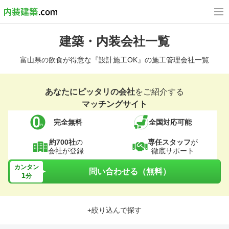
建築・内装会社一覧
富山県の飲食が得意な『設計施工OK』の施工管理会社一覧
あなたにピッタリの会社
をご紹介する
マッチングサイト
完全無料
全国対応可能
約700社
の
専任スタッフ
が
会社が登録
徹底サポート
カンタン
問い合わせる（無料）
1
分
+絞り込んで探す