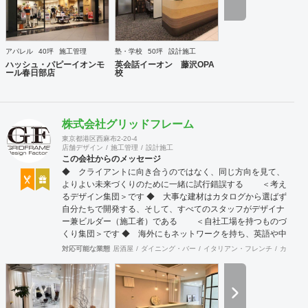
アパレル
40坪
施工管理
塾・学校
50坪
設計施工
ハッシュ・パピーイオンモ
英会話イーオン 藤沢OPA
ール春日部店
校
株式会社グリッドフレーム
東京都港区西麻布2-20-4
店舗デザイン
施工管理
設計施工
この会社からのメッセージ
◆ クライアントに向き合うのではなく、同じ方向を見て、
よりよい未来づくりのために一緒に試行錯誤する ＜考え
るデザイン集団＞です ◆ 大事な建材はカタログから選ばず
自分たちで開発する、そして、すべてのスタッフがデザイナ
ー兼ビルダー（施工者）である ＜自社工場を持つものづ
くり集団＞です ◆ 海外にもネットワークを持ち、英語や中
国語に堪能なスタッフたちが、海外から国内への出店をスム
対応可能な業態
居酒屋
ダイニング・バー
イタリアン・フレンチ
カフェ・
ーズに実現させる ＜国境のない設計集団＞です 設計施
工案件、設計＋造作物の案件、施工案件、造作物制作など、
多様な請負形態が可能です。工場では金属を中心にさまざま
な素材を用いた制作が可能で、例えば通常デザイン性とは無
縁な特定防火設備（鉄扉）などにも高いデザイン性を施すこ