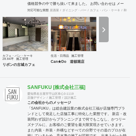
価格競争の中で勝ち抜いて来ました。 お問い合わせは メー
ル（tenperhide31@icloud.com）からも承ります。 その他：
対応可能な業態
居酒屋
ダイニング・バー
カフェ・パン・ケーキ
和食・寿
道具商 愛知県公安委員会許可 第542642304700号
カフェ・パン・ケーキ
生活・日用品
施工管理
28.84坪
施工管理
Can★Do 道頓堀店
リボンの古城カフェ
SANFUKU [株式会社三福]
愛知県名古屋市守山区幸心3-1119
店舗デザイン
施工管理
設計施工
この会社からのメッセージ
「SANFUKU」は総合建設業の株式会社三福が店舗専門ブラ
ンドとして発足した店舗工事に特化した業態です。 新店・改
装問わず設計からプランニングまで何でもこなし、かつリー
ズナブルに、お客様のご要望を最大限実現させていきます。
また内装・外装・外構などすべての分野でその道のプロが在
籍しているため、高水準の施工が可能です。 出来上がった時