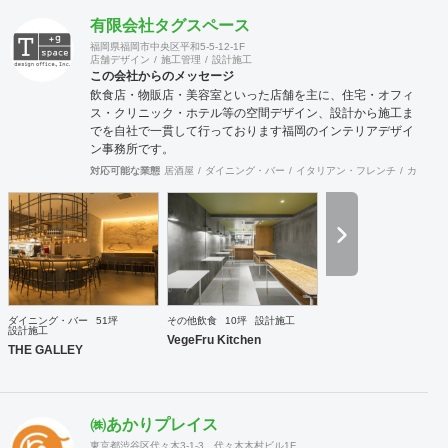
有限会社タグスペース
福岡県福岡市中央区平和5-5-12-1F
店舗デザイン
施工管理
設計施工
この会社からのメッセージ
飲食店・物販店・美容室といった店舗を主に、住宅・オフィ
ス・クリニック・ホテル等の空間デザイン、設計から施工ま
でを自社で一貫して行っております福岡のインテリアデザイ
ン事務所です。
対応可能な業態
居酒屋
ダイニング・バー
イタリアン・フレンチ
カフェ・
ダイニング・バー
51坪
その他飲食
10坪
設計施工
設計施工
VegeFru Kitchen
THE GALLEY
㈱あかりプレイス
東京都渋谷区代々木3-1-3 代々木木村ビル1F