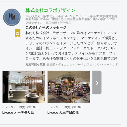
株式会社コラボデザイン
本社/大阪府大阪市北区天神橋1-7-15 ビアリッツ天神橋4F 東京/東京都港
区南青山2-12-16-7F 中国上海/上海市静安区大沽路368弄2号楼1502室
店舗デザイン
施工管理
設計施工
この会社からのメッセージ
私たち株式会社コラボデザインの強みはマーケットにマッチ
するためのイマジネーションです。 マーケティング感覚とリ
アリティのバランスをイメージしたコンセプト創りからデザ
イン・設計・施工・アフターフォローまでトータルなデザイ
ン/設計/施工を行っております。デザインからアフターフォ
ローまで、あらゆる空間づくりのお手伝いを全国規模で実施
できます。上海にもオフィスがございますので、中国での実
対応可能な業態
居酒屋
ダイニング・バー
カフェ・パン・ケーキ
和食・寿
施も可能です。
インテリア・雑貨
設計施工
インテリア・雑貨
設計施工
bivaco オーテモリ店
bivaco 天王寺MiO店