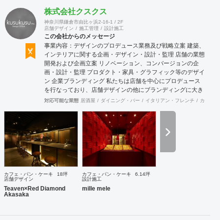
株式会社クスクス
神奈川県鎌倉市由比ヶ浜2-16-1 / 2F
店舗デザイン
施工管理
設計施工
この会社からのメッセージ
事業内容：デザインのプロデュース業務及び戦略立案 建築、
インテリアに関する企画・デザイン・設計・監理 店舗の業態
開発および企画立案 リノベーション、コンバージョンの企
画・設計・監理 プロダクト・家具・グラフィック等のデザイ
ン 企業ブランディング 私たちは店舗を中心にプロデュース
を行なっており、店舗デザインの他にブランディングに大き
く力を入れております。ブランディングに時間をかけ、経営
対応可能な業態
居酒屋
ダイニング・バー
イタリアン・フレンチ
カフェ・
理念を基にブランド戦略やデザイン戦略を計画することによ
り、社員さんはもちろんのこと、全スタッフまで理念を浸透
させることが重要だと考えます。ブランドの世界感を表現で
きるようブランディングからご一緒させて頂くことで、理念
と一貫性のあるインテリアデザインが表現できると考えてお
ります。さらに、店舗のプレスリリースの作成・発送や、
SNS管理など、メディア面でのサポートも行っております。
また、環境に配慮したインテリアデザインを得意としており
カフェ・パン・ケーキ
18坪
カフェ・パン・ケーキ
6.14坪
ます。弊社では、店舗を作って終わりではなく、その後も地
店舗デザイン
設計施工
域や環境と気持ち良く共存していける店舗を創造することが
Teaven×Red Diamond
mille mele
Akasaka
重要であると考えています。