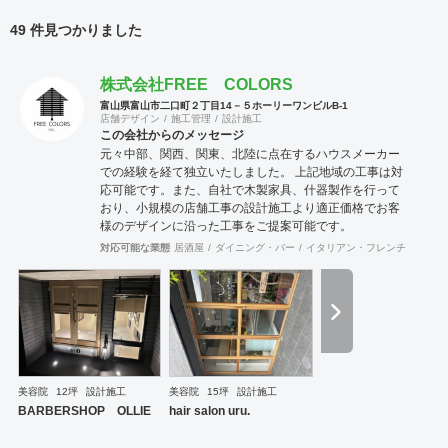
49 件見つかりました
株式会社FREE COLORS
富山県富山市二口町２丁目14－５ホーリーワンビルB-1
店舗デザイン
施工管理
設計施工
この会社からのメッセージ
元々中部、関西、関東、北陸に点在するハウスメーカー
での経験を経て独立いたしました。 上記地域の工事は対
応可能です。また、自社で木製家具、什器製作を行って
おり、小規模の店舗工事の設計施工より適正価格でお客
様のデザインに沿った工事をご提案可能です。
対応可能な業態
居酒屋
ダイニング・バー
イタリアン・フレンチ
カフェ
美容院
12坪
設計施工
美容院
15坪
設計施工
BARBERSHOP OLLIE
hair salon uru.