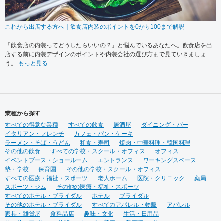
これから出店する方へ｜飲食店内装のポイントを0から100まで解説
「飲食店の内装ってどうしたらいいの？」と悩んでいるあなたへ。飲食店を出
店する前に内装デザインのポイントや内装会社の選び方まで見ていきましょ
う。
もっと見る
業種から探す
すべての得意な業種
すべての飲食
居酒屋
ダイニング・バー
イタリアン・フレンチ
カフェ・パン・ケーキ
ラーメン・そば・うどん
和食・寿司
焼肉・中華料理・韓国料理
その他の飲食
すべての学校・スクール・オフィス
オフィス
イベントブース・ショールーム
エントランス
ワーキングスペース
塾・学校
保育園
その他の学校・スクール・オフィス
すべての医療・福祉・スポーツ
老人ホーム
医院・クリニック
薬局
スポーツ・ジム
その他の医療・福祉・スポーツ
すべてのホテル・ブライダル
ホテル
ブライダル
その他のホテル・ブライダル
すべてのアパレル・物販
アパレル
家具・雑貨屋
食料品店
趣味・文化
生活・日用品