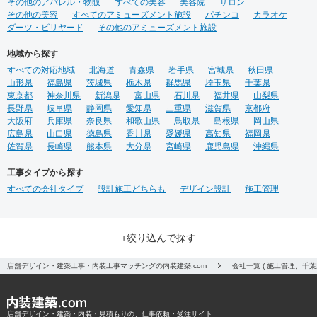
その他のアパレル・物販
すべての美容
美容院
サロン
その他の美容
すべてのアミューズメント施設
パチンコ
カラオケ
ダーツ・ビリヤード
その他のアミューズメント施設
地域から探す
すべての対応地域
北海道
青森県
岩手県
宮城県
秋田県
山形県
福島県
茨城県
栃木県
群馬県
埼玉県
千葉県
東京都
神奈川県
新潟県
富山県
石川県
福井県
山梨県
長野県
岐阜県
静岡県
愛知県
三重県
滋賀県
京都府
大阪府
兵庫県
奈良県
和歌山県
鳥取県
島根県
岡山県
広島県
山口県
徳島県
香川県
愛媛県
高知県
福岡県
佐賀県
長崎県
熊本県
大分県
宮崎県
鹿児島県
沖縄県
工事タイプから探す
すべての会社タイプ
設計施工どちらも
デザイン設計
施工管理
+絞り込んで探す
店舗デザイン・建築工事・内装工事マッチングの内装建築.com
会社一覧 ( 施工管理、千
店舗デザイン・建築・内装・見積もりの、仕事依頼・受注サイト