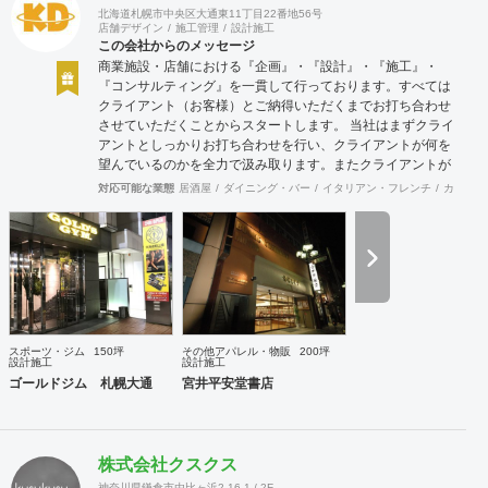
北海道札幌市中央区大通東11丁目22番地56号
店舗デザイン
施工管理
設計施工
この会社からのメッセージ
商業施設・店舗における『企画』・『設計』・『施工』・
『コンサルティング』を一貫して行っております。すべては
クライアント（お客様）とご納得いただくまでお打ち合わせ
させていただくことからスタートします。 当社はまずクライ
アントとしっかりお打ち合わせを行い、クライアントが何を
望んでいるのかを全力で汲み取ります。またクライアントが
思い描いていることをどのように表現していいのかお困りの
対応可能な業態
居酒屋
ダイニング・バー
イタリアン・フレンチ
カフェ・
ときは、お打ち合せ時クライアントからのご要望をこれまで
培ってきた当社ならではのノウハウでご提案いたします。
スポーツ・ジム
150坪
その他アパレル・物販
200坪
設計施工
設計施工
ゴールドジム 札幌大通
宮井平安堂書店
株式会社クスクス
神奈川県鎌倉市由比ヶ浜2-16-1 / 2F