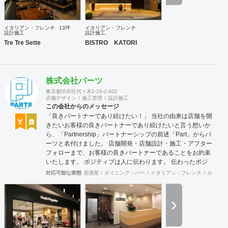
いた瞬間「 ！ 」に変わってしまう。 HACOLABOは、楽
しみにあふれた 「仕組み」を提供致します。 伝える思い
と 届ける声に ちょっとした遊び心を ＨＡＣＯＬＡＢＯ
イタリアン・フレンチ
13坪
イタリアン・フレンチ
設計施工
設計施工
Tre Tre Sette
BISTRO KATORI
株式会社パーツ
東京都渋谷区代々木2-15-2-402
店舗デザイン
施工管理
設計施工
この会社からのメッセージ
「良きパートナーであり続けたい！」 当社の由来は店舗を開
きたいお客様の良きパートナーであり続けたいと言う想いか
ら、「Partnership」パートナーシップの前述「Part」からパ
ーツと名付けました。 店舗開発・店舗設計・施工・アフター
フォローまで、お客様の良きパートナーであることをお約束
いたします。 ポジティブは人に伝わります。 伝わったポジ
ティブが幸せを呼び込み、呼び込んだ幸せが、さらに大きな
対応可能な業態
居酒屋
ダイニング・バー
イタリアン・フレンチ
カフェ・
幸せとなって返って来る。 500店以上のOPENを見届けた当
社ならではの実績をご確認下さい。 <a
href="https://www.partsinc.co.jp/">https://www.partsinc.co.jp/</a>