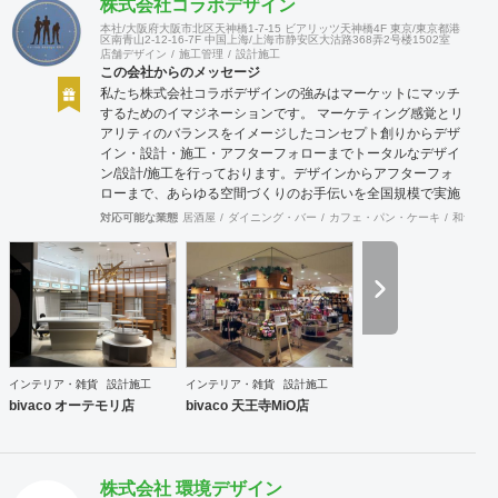
株式会社コラボデザイン
本社/大阪府大阪市北区天神橋1-7-15 ビアリッツ天神橋4F 東京/東京都港
区南青山2-12-16-7F 中国上海/上海市静安区大沽路368弄2号楼1502室
店舗デザイン
施工管理
設計施工
この会社からのメッセージ
私たち株式会社コラボデザインの強みはマーケットにマッチ
するためのイマジネーションです。 マーケティング感覚とリ
アリティのバランスをイメージしたコンセプト創りからデザ
イン・設計・施工・アフターフォローまでトータルなデザイ
ン/設計/施工を行っております。デザインからアフターフォ
ローまで、あらゆる空間づくりのお手伝いを全国規模で実施
できます。上海にもオフィスがございますので、中国での実
対応可能な業態
居酒屋
ダイニング・バー
カフェ・パン・ケーキ
和食・寿
施も可能です。
インテリア・雑貨
設計施工
インテリア・雑貨
設計施工
bivaco オーテモリ店
bivaco 天王寺MiO店
株式会社 環境デザイン