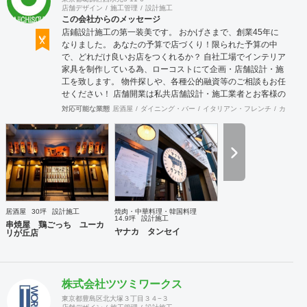
店舗デザイン
施工管理
設計施工
この会社からのメッセージ
店鋪設計施工の第一装美です。 おかげさまで、創業45年に
なりました。 あなたの予算で店づくり！限られた予算の中
で、どれだけ良いお店をつくれるか？ 自社工場でインテリア
家具を制作している為、ローコストにて企画・店舗設計・施
工を致します。 物件探しや、各種公的融資等のご相談もお任
せください！ 店舗開業は私共店舗設計・施工業者とお客様の
二人三脚だと思っております。 どんな難題でもお聞かせくだ
対応可能な業態
居酒屋
ダイニング・バー
イタリアン・フレンチ
カフェ・
さい！
居酒屋
30坪
設計施工
焼肉・中華料理・韓国料理
14.9坪
設計施工
串焼屋 鶏ごっち ユーカ
ヤナカ タンセイ
リが丘店
株式会社ツツミワークス
東京都豊島区北大塚３丁目３４−３