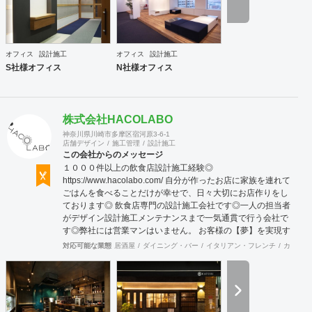
オフィス
設計施工
オフィス
設計施工
S社様オフィス
N社様オフィス
株式会社HACOLABO
神奈川県川崎市多摩区宿河原3-6-1
店舗デザイン
施工管理
設計施工
この会社からのメッセージ
１０００件以上の飲食店設計施工経験◎
https://www.hacolabo.com/ 自分が作ったお店に家族を連れて
ごはんを食べることだけが幸せで、日々大切にお店作りをし
ております◎ 飲食店専門の設計施工会社です◎一人の担当者
がデザイン設計施工メンテナンスまで一気通貫で行う会社で
す◎弊社には営業マンはいません。 お客様の【夢】を実現す
る上で、「+1」の感動を提供致します。 あれも！これも！
対応可能な業態
居酒屋
ダイニング・バー
イタリアン・フレンチ
カフェ・
やりたい事を一緒になって整理し 異業種のデザイナー達がお
客様の創造を膨らませ 理想を超えるお店を設計し、作り上げ
ます。 対応エリア：神奈川県全域 東京都23区 東京都多
摩地域エリア 川崎地域 【 ？ 】 ＝ 【 ！ 】
ご来店頂いた方々の頭の中に「 ？ 」が浮かび 意図に気づ