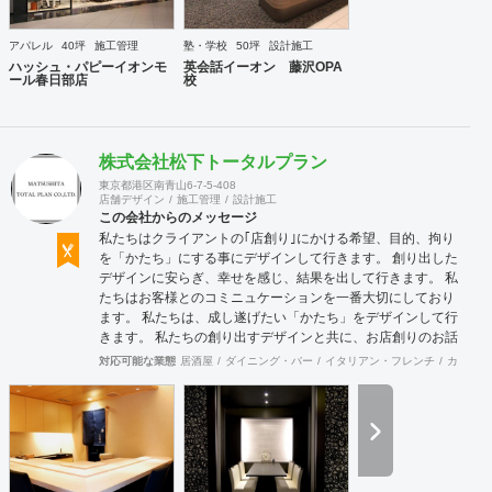
アパレル
40坪
施工管理
塾・学校
50坪
設計施工
ハッシュ・パピーイオンモ
英会話イーオン 藤沢OPA
ール春日部店
校
株式会社松下トータルプラン
東京都港区南青山6-7-5-408
店舗デザイン
施工管理
設計施工
この会社からのメッセージ
私たちはクライアントの｢店創り｣にかける希望、目的、拘り
を「かたち」にする事にデザインして行きます。 創り出した
デザインに安らぎ、幸せを感じ、結果を出して行きます。 私
たちはお客様とのコミニュケーションを一番大切にしており
ます。 私たちは、成し遂げたい「かたち」をデザインして行
きます。 私たちの創り出すデザインと共に、お店創りのお話
をしましょう。 お客様への「おもてなし」を提案します。
対応可能な業態
居酒屋
ダイニング・バー
イタリアン・フレンチ
カフェ・
近年手がけました「日本料理店」「天婦羅店」「鮨店」ミシ
ュランの星を4軒修得しております。