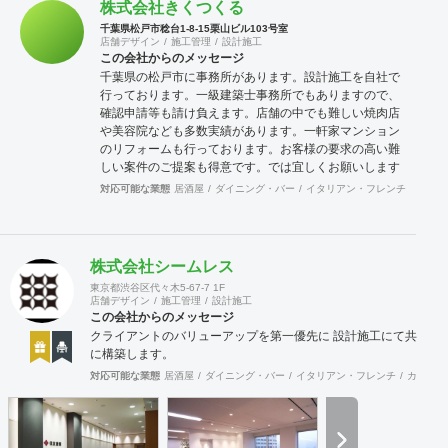
株式会社きくつくる
千葉県松戸市稔台1-8-15栗山ビル103号室
店舗デザイン
施工管理
設計施工
この会社からのメッセージ
千葉県の松戸市に事務所があります。設計施工を自社で
行っております。一級建築士事務所でもありますので、
確認申請等も請け負えます。店舗の中でも難しい焼肉店
や美容院なども多数実績があります。一軒家マンション
のリフォームも行っております。お客様の要求の高い難
しい案件のご提案も得意です。では宜しくお願いします
対応可能な業態
居酒屋
ダイニング・バー
イタリアン・フレンチ
カフェ
株式会社シームレス
東京都渋谷区代々木5-67-7 1F
店舗デザイン
施工管理
設計施工
この会社からのメッセージ
クライアントのバリューアップを第一優先に 設計施工にて共
に構築します。
対応可能な業態
居酒屋
ダイニング・バー
イタリアン・フレンチ
カフェ・