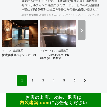
事業にも注力しています。 【具体的な事業内容】 ①店舗開
発コンサルティング 過去ワタミフードサービス㈱の店舗開発
本部にて約150店舗の出店を手掛けた代表の山添の経験とノ
ウハウが凝縮した事業。 物件開発だけではなく、店舗の出店
対応可能な業態
居酒屋
ダイニング・バー
イタリアン・フレンチ
カフェ・
戦略の立案や店舗開発育成コンサルティングまで、店舗開発
に関わる全ての業務をトータル的にサポート致します。 ②内
装工事・施工監理 会社設立から36年目という豊富な経験実
績により、高い技術を持った職人と経験豊富な現場監理によ
り、店舗デザイン設計から施工監理までを一括してワンスト
ップでご提供いたします。 ③不動産仲介（店舗・オフィス仲
介、サブリース） 多くの出退店に携わってきたネットワーク
を活かし、退店前情報から居抜き物件情報や首都圏を中心に
オフィス
設計施工
スポーツ・ジム
設計施工
全国のオフィスビルや店舗物件の情報を集約し、出店希望の
株式会社スパインラボ 様
Vivo Bearsi GR
多い都心部、郊外主要駅をはじめ、ロードサイドの主要幹線
Garage 西宮店
道路において日々、物件開拓を行っております。 【弊社ホー
ムページ】 https://acari-place.co.jp/
1
2
3
4
5
6
お店の出店、改装、退店は
内装建築.com
にお任せください