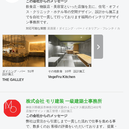
この会社からのメッセージ
飲食店・物販店・美容室といった店舗を主に、住宅・オフィ
ス・クリニック・ホテル等の空間デザイン、設計から施工ま
でを自社で一貫して行っております福岡のインテリアデザイ
ン事務所です。
対応可能な業態
居酒屋
ダイニング・バー
イタリアン・フレンチ
カフェ・
ダイニング・バー
51坪
その他飲食
10坪
設計施工
設計施工
VegeFru Kitchen
THE GALLEY
株式会社 モリ建装 一級建築士事務所
神奈川県横浜市神奈川区沢渡45-1 ルピナス横浜西口402号
店舗デザイン
施工管理
設計施工
この会社からのメッセージ
弊社は受注から引渡しまで一貫した流れで仕事を進める事
で、数多くのお 客様の評価をいただいております。 提案・