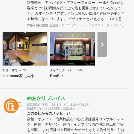
制作管理・アドバイス・アフターフォロー、一連の流れがお
客様と の信頼関係を築く上で最も重要と考えているからで
す。 近年インテリアデザインは幅広い知識と経験を必要とす
る時代になってい ます。 デザイナーといえども、コスト意
識・建築・設備・法規、多方面の経験と 知識が要求されま
対応可能な業態
居酒屋
ダイニング・バー
イタリアン・フレンチ
カフェ・
す。 それが「よい仕事」につながっていきます。 弊社は経
験豊富なデザイナー、建築士が、数多くの実績をもとに「よ
い仕 事」を提供できるように努力しております。
和食・寿司
25坪
ダイニング・バー
14坪
sakanano家 こみや
BooBar
㈱あかりプレイス
東京都渋谷区代々木3-1-3 代々木木村ビル1F
店舗デザイン
施工管理
設計施工
この会社からのメッセージ
店舗・オフィス・商業施設を中心に店舗開発コンサルティン
グ、内装・デザイン・通信・インフラ設備の設計施工監理等
を展開。 また店舗出退店時のサポートとして物件開発・仲介