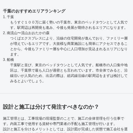
千葉のおすすめエリアランキング
1. 千葉
もうすぐ１００万に届く勢いの千葉市。東京のベッドタウンとして人気で
す。駅周辺は再開発も進み、今後も発展が期待されるエリアになります。
2. 南流山〜流山おおたかの森
つくばエクスプレスにより、沿線の住宅開発が進んでおり、ファミリー層
が増えているエリアです。大規模な商業施設にも簡単にアクセスできるこ
とから、今後もファミリー層を中心に人口増加が見込まれるエリアになり
ます。
3. 船橋
千葉駅と並び、東京のベッドタウンとして人気です。船橋市の人口集中地
区は、千葉県で最も人口が過密とも言われています。市全体でみると、沿
線沿いが人気のため、出店の際は、総武線沿線の駅周辺をまずは検討して
みるとよいでしょう。
設計と施工は分けて発注すべきなのか？
施工管理とは、工事現場の現場監督のことで、施工の全体管理を行う仕事で
す。内装工事で使用する資材や専門業者の手配も施工管理が行います。
設計と施工を分けるメリットとしては、設計図が完成した状態で施工会社を選