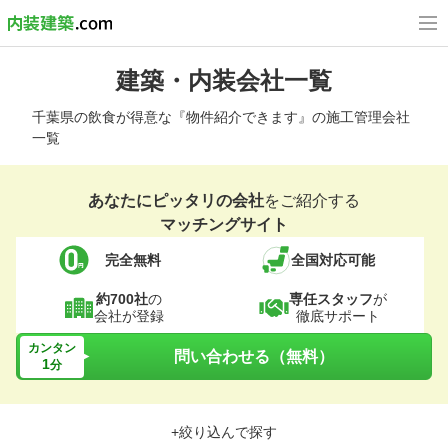
建築・内装会社一覧
千葉県の飲食が得意な『物件紹介できます』の施工管理会社
一覧
あなたにピッタリの会社
をご紹介する
マッチングサイト
完全無料
全国対応可能
約700社
の
専任スタッフ
が
会社が登録
徹底サポート
カンタン
問い合わせる（無料）
1
分
+絞り込んで探す