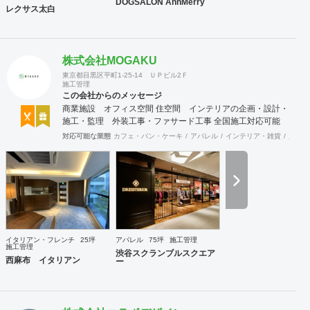
DOGSALON AnnMerry
レクサス太白
株式会社MOGAKU
東京都目黒区平町1-25-14 ＵＰビル2Ｆ
施工管理
この会社からのメッセージ
商業施設 オフィス空間 住空間 インテリアの企画・設計・
施工・監理 外装工事・ファサード工事 全国施工対応可能
対応可能な業態
カフェ・パン・ケーキ
アパレル
インテリア・雑貨
趣味・
イタリアン・フレンチ
25坪
アパレル
75坪
施工管理
施工管理
渋谷スクランブルスクエア
西麻布 イタリアン
ー