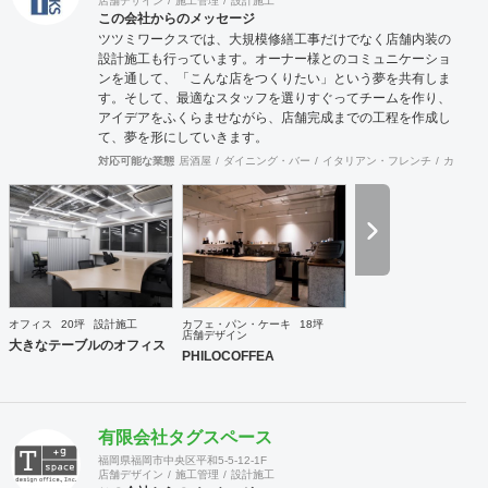
店舗デザイン
施工管理
設計施工
この会社からのメッセージ
ツツミワークスでは、大規模修繕工事だけでなく店舗内装の
設計施工も行っています。オーナー様とのコミュニケーショ
ンを通して、「こんな店をつくりたい」という夢を共有しま
す。そして、最適なスタッフを選りすぐってチームを作り、
アイデアをふくらませながら、店舗完成までの工程を作成し
て、夢を形にしていきます。
対応可能な業態
居酒屋
ダイニング・バー
イタリアン・フレンチ
カフェ・
オフィス
20坪
設計施工
カフェ・パン・ケーキ
18坪
店舗デザイン
大きなテーブルのオフィス
PHILOCOFFEA
有限会社タグスペース
福岡県福岡市中央区平和5-5-12-1F
店舗デザイン
施工管理
設計施工