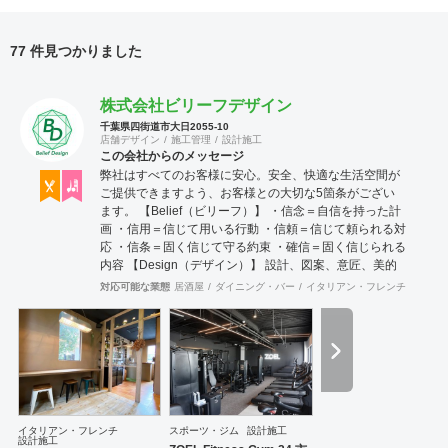
77 件見つかりました
株式会社ビリーフデザイン
千葉県四街道市大日2055-10
店舗デザイン
施工管理
設計施工
この会社からのメッセージ
弊社はすべてのお客様に安心。安全、快適な生活空間が
ご提供できますよう、お客様との大切な5箇条がござい
ます。 【Belief（ビリーフ）】 ・信念＝自信を持った計
画 ・信用＝信じて用いる行動 ・信頼＝信じて頼られる対
応 ・信条＝固く信じて守る約束 ・確信＝固く信じられる
内容 【Design（デザイン）】 設計、図案、意匠、美的
造形を考慮した創意工夫の計画、作成 またデザインを通
対応可能な業態
居酒屋
ダイニング・バー
イタリアン・フレンチ
カフェ
じて、関わる方達との関係の構築 これらの要素を持っ
て、設計・施工・管理を行っております。 お客様のお悩
みやご相談には真摯に向き合い、ご要望を最大限実現す
る技術力を提供いたします。 施工後にお客様が笑顔を見
せてくださるときこそ、弊社にとってもっとも喜ばしい
瞬間です。 弊社はリフォーム・リノベーションや注文住
宅など幅広く工事を担当させていただいております。 建
物種別は店舗・戸建・アパート・マンションなど様々な
イタリアン・フレンチ
スポーツ・ジム
設計施工
設計施工
建物に対応させていただいており、色々な所にバラバラ