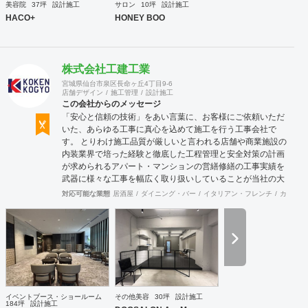
美容院
37坪
設計施工
サロン
10坪
設計施工
込む空間 https://sotochiku.com/
HACO+
HONEY BOO
株式会社工建工業
宮城県仙台市泉区長命ヶ丘4丁目9-6
店舗デザイン
施工管理
設計施工
この会社からのメッセージ
「安心と信頼の技術」をあい言葉に、お客様にご依頼いただ
いた、あらゆる工事に真心を込めて施工を行う工事会社で
す。 とりわけ施工品質が厳しいと言われる店舗や商業施設の
内装業界で培った経験と徹底した工程管理と安全対策の計画
が求められるアパート・マンションの営繕修繕の工事実績を
武器に様々な工事を幅広く取り扱いしていることが当社の大
きな特徴です。
対応可能な業態
居酒屋
ダイニング・バー
イタリアン・フレンチ
カフェ・
イベントブース・ショールーム
その他美容
30坪
設計施工
184坪
設計施工