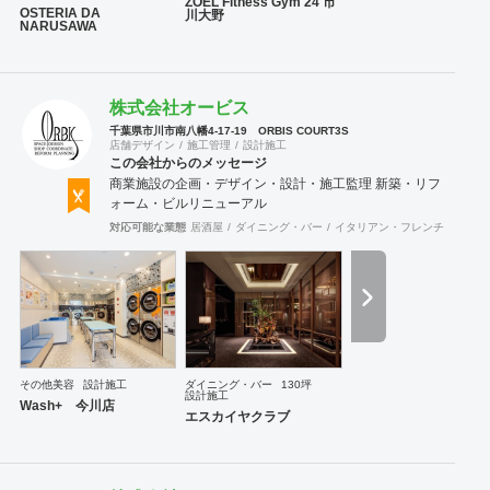
ZOEL Fitness Gym 24 市
OSTERIA DA
川大野
に工事内容の注文をしていただかなくとも、弊社にて一
NARUSAWA
式執り行う事をメリットとし、活動致しております。
尚、店舗・住宅のセキュリティー面にも配慮しており、
防犯カメラなどの部分にも力を入れております。 他の施
工店ではできない方法で、アレルギー・シックハウス症
株式会社オービス
候群・化学物質過敏症の方や健康な方にも良いとされ
千葉県市川市南八幡4-17-19 ORBIS COURT3S
る、化学物質は一切使わない施工方法で無添加資材を使
店舗デザイン
施工管理
設計施工
う工事なども対応できます。多様な形で取り組んでおり
この会社からのメッセージ
ます。 経験豊富な営業、デザイナー、設計士、建築士
商業施設の企画・デザイン・設計・施工監理 新築・リフ
【1級】、現場監督がお客様をトータルサポート致しま
ォーム・ビルリニューアル
す。 作業現場では自社の職人がおりますので、柔軟性や
対応可能な業態
居酒屋
ダイニング・バー
イタリアン・フレンチ
カフェ
スピード感ある対応致します。 ＵＳＥＮやサカイ引越セ
ンターとの提携企業でございますので工事のみならず、
その他のご要望にもご対応させていただく事も可能で
す。 【特典・サービス有】チーパス・スマイル 協賛店
【受賞歴】 ・千葉市都市文化賞2020 カフェ新装工
事物件 受賞 ・掲載建築メディア 「アーキテクチャーフ
ォト」 Weekly Top Topics 特集作品 マンション
リノベーション工事物件 選出 ・『小さなベーカリー&
その他美容
設計施工
ダイニング・バー
130坪
焼き菓子店のデザイン』単行本 全国で愛される１０
設計施工
Wash+ 今川店
０軒 ベーカリー店舗新装工事物件 選出
エスカイヤクラブ