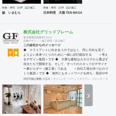
和食・寿司
10坪
設計施工
和食・寿司
22坪
設計施工
鮨 いまむら
日本料理 天雅 TEN-MASA
株式会社グリッドフレーム
東京都港区西麻布2-20-4
店舗デザイン
施工管理
設計施工
この会社からのメッセージ
◆ クライアントに向き合うのではなく、同じ方向を見て、
よりよい未来づくりのために一緒に試行錯誤する ＜考え
るデザイン集団＞です ◆ 大事な建材はカタログから選ばず
自分たちで開発する、そして、すべてのスタッフがデザイナ
ー兼ビルダー（施工者）である ＜自社工場を持つものづ
くり集団＞です ◆ 海外にもネットワークを持ち、英語や中
国語に堪能なスタッフたちが、海外から国内への出店をスム
対応可能な業態
居酒屋
ダイニング・バー
イタリアン・フレンチ
カフェ・
ーズに実現させる ＜国境のない設計集団＞です 設計施
工案件、設計＋造作物の案件、施工案件、造作物制作など、
多様な請負形態が可能です。工場では金属を中心にさまざま
な素材を用いた制作が可能で、例えば通常デザイン性とは無
縁な特定防火設備（鉄扉）などにも高いデザイン性を施すこ
とも可能です。 GRIDFRAME とりかえのきかない空間
https://gridframe.co.jp/ Synes(シネス) 霧のようなやわらか
な空間 http://synes.jp/ SOTOCHIKU 時間の蓄積を取り