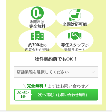
利用料は
全国対応可能
完全無料
約700社
専任スタッフ
の
が
内装会社が登録
徹底サポート
物件契約前でもOK！
＼
完全無料！
まずはお問い合わせ／
カンタン
次へ進む
（お問い合わせ無料）
1
分