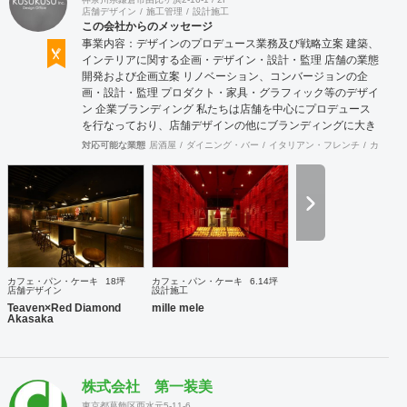
店舗デザイン
施工管理
設計施工
この会社からのメッセージ
事業内容：デザインのプロデュース業務及び戦略立案 建築、
インテリアに関する企画・デザイン・設計・監理 店舗の業態
開発および企画立案 リノベーション、コンバージョンの企
画・設計・監理 プロダクト・家具・グラフィック等のデザイ
ン 企業ブランディング 私たちは店舗を中心にプロデュース
を行なっており、店舗デザインの他にブランディングに大き
く力を入れております。ブランディングに時間をかけ、経営
対応可能な業態
居酒屋
ダイニング・バー
イタリアン・フレンチ
カフェ・
理念を基にブランド戦略やデザイン戦略を計画することによ
り、社員さんはもちろんのこと、全スタッフまで理念を浸透
させることが重要だと考えます。ブランドの世界感を表現で
きるようブランディングからご一緒させて頂くことで、理念
と一貫性のあるインテリアデザインが表現できると考えてお
ります。さらに、店舗のプレスリリースの作成・発送や、
SNS管理など、メディア面でのサポートも行っております。
また、環境に配慮したインテリアデザインを得意としており
カフェ・パン・ケーキ
18坪
カフェ・パン・ケーキ
6.14坪
ます。弊社では、店舗を作って終わりではなく、その後も地
店舗デザイン
設計施工
域や環境と気持ち良く共存していける店舗を創造することが
Teaven×Red Diamond
mille mele
Akasaka
重要であると考えています。
株式会社 第一装美
東京都葛飾区西水元5-11-6